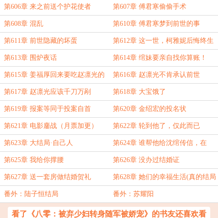
第606章 来之前送个护花使者
第607章 傅君寒偷偷手术
第608章 混乱
第610章 傅君寒梦到前世的事
第611章 前世隐藏的坏蛋
第612章 这一世，柯雅妮后悔终生
第613章 围炉夜话
第614章 绾妹要亲自找你算账！
第615章 姜福厚回来要吃赵凛光的
第616章 赵凛光不肯承认前世
肉
第617章 赵凛光应该千刀万剐
第618章 大宝饿了
第619章 报案等同于投案自首
第620章 金绍宏的投名状
第621章 电影鏖战（月票加更）
第622章 轮到他了，仅此而已
第623章 大结局·自己人
第624章 谁帮他给沈绾传信，在
等！！
第625章 我给你撑腰
第626章 没办过结婚证
第627章 送一套房做结婚贺礼
第628章 她们的幸福生活(真的结局
了）
番外：陆子恒结局
番外：苏耀阳
看了《八零：被弃少妇转身随军被娇宠》的书友还喜欢看