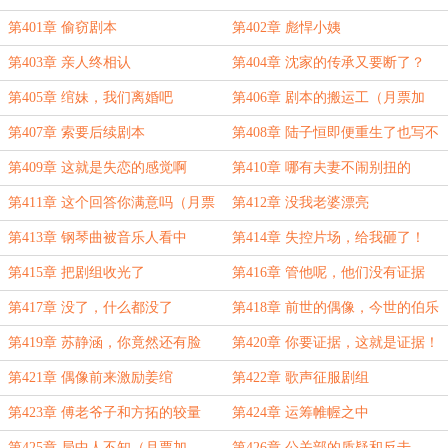
第401章 偷窃剧本
第402章 彪悍小姨
第403章 亲人终相认
第404章 沈家的传承又要断了？
第405章 绾妹，我们离婚吧
第406章 剧本的搬运工（月票加
更，补昨天！））
第407章 索要后续剧本
第408章 陆子恒即便重生了也写不
出剧本
第409章 这就是失恋的感觉啊
第410章 哪有夫妻不闹别扭的
第411章 这个回答你满意吗（月票
第412章 没我老婆漂亮
加更，补昨天）
第413章 钢琴曲被音乐人看中
第414章 失控片场，给我砸了！
第415章 把剧组收光了
第416章 管他呢，他们没有证据
（月票加更！）
第417章 没了，什么都没了
第418章 前世的偶像，今世的伯乐
第419章 苏静涵，你竟然还有脸
第420章 你要证据，这就是证据！
来？
第421章 偶像前来激励姜绾
第422章 歌声征服剧组
第423章 傅老爷子和方拓的较量
第424章 运筹帷幄之中
第425章 局中人不知（月票加
第426章 公关部的质疑和反击