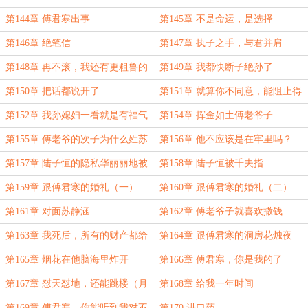
更！！）
第144章 傅君寒出事
第145章 不是命运，是选择
第146章 绝笔信
第147章 执子之手，与君并肩
第148章 再不滚，我还有更粗鲁的
第149章 我都快断子绝孙了
第150章 把话都说开了
第151章 就算你不同意，能阻止得
了我吗？
第152章 我孙媳妇一看就是有福气
第154章 挥金如土傅老爷子
的人
第155章 傅老爷的次子为什么姓苏
第156章 他不应该是在牢里吗？
第157章 陆子恒的隐私华丽丽地被
第158章 陆子恒被千夫指
揭开
第159章 跟傅君寒的婚礼（一）
第160章 跟傅君寒的婚礼（二）
第161章 对面苏静涵
第162章 傅老爷子就喜欢撒钱
第163章 我死后，所有的财产都给
第164章 跟傅君寒的洞房花烛夜
君寒！
第165章 烟花在他脑海里炸开
第166章 傅君寒，你是我的了
第167章 怼天怼地，还能跳楼（月
第168章 给我一年时间
票加更！！）
第169章 傅君寒，你能听到我对不
第170 进口药