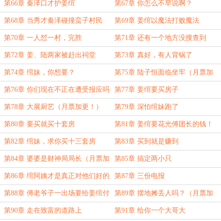
第66章 秦泽口才护姜绾
第67章 你怎么不早说啊？
第68章 当秀才秦泽碰撞蛮子村民
第69章 姜绾以魔法打败魔法
第70章 一人怼一村，完胜
第71章 还有一个地方没搜查到
第72章 姜、陆两家被赶出祠堂
第73章 真好，有人背锅了
第74章 绾妹，你想要？
第75章 陆子恒面临坐牢（月票加
更！）
第76章 你们现在不正在遭受报应吗
第77章 姜绾要买房子
第78章 大展厨艺（月票加更！）
第79章 深怕绾妹跑了
第80章 要买就买十套房
第81章 姜绾要花光傅团长的钱！
第82章 绾妹，求你买十三套房
第83章 买到就是赚到
第84章 婆婆是财神局局长（月票加
第85章 搞定两小只
更！）
第86章 绾阿姨才是真正对他们好的
第87章 三份电报
人
第88章 傅老爷子一出场要给姜绾付
第89章 摆地摊丢人吗？（月票加
尾款
更）
第90章 走在致富的道路上
第91章 给你一个大哥大