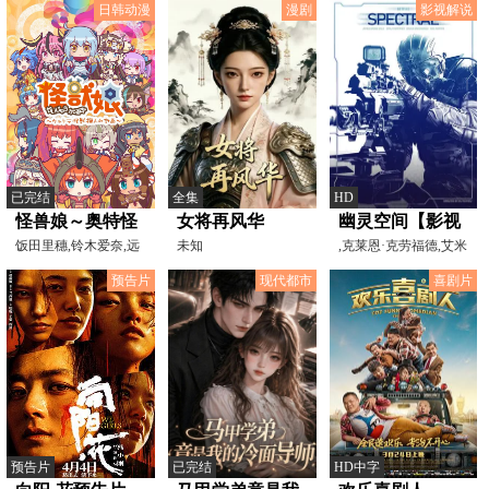
日韩动漫
漫剧
影视解说
已完结
全集
HD
怪兽娘～奥特怪
女将再风华
幽灵空间【影视
兽拟人化计划～
饭田里穗,铃木爱奈,远
未知
解说】
,克莱恩·克劳福德,艾米
藤祐里香,德井青空,加
莉·莫迪默,詹姆斯
第二季
预告片
现代都市
喜剧片
预告片
已完结
HD中字