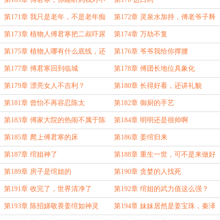
对
第171章 我只是老年，不是老年痴
第172章 灵泉水加持，傅老爷子释
呆
放吃货属性
第173章 植物人傅君寒把二叔吓尿
第174章 万劫不复
第175章 植物人哪有什么底线，还
第176章 爷爷我给你撑腰
不是无限包容
第177章 傅君寒回到临城
第178章 傅团长地位具象化
第179章 漂亮女人不吉利？
第180章 长得好看，还讲礼貌
第181章 曾怡不再容忍陈太
第182章 御厨的手艺
第183章 傅家大院的热闹不属于陈
第184章 明明还是很帅啊
太
第185章 爬上傅君寒的床
第186章 姜绾归来
第187章 绾姐神了
第188章 重生一世，可不是来做好
人的
第189章 房子是绾姐的
第190章 贪婪的人找死
第191章 收完了，世界清净了
第192章 绾姐的武力值这么强？
第193章 陈招娣敬畏姜绾如神灵
第194章 妹妹居然是姜宝珠，秦泽