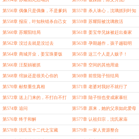
第556章 偶像只是偶像，不是爹妈
第557章 杀人诛心，沈璃抓到叶知
秋
第558章 报应，叶知秋错杀自己女
第559章 苏耀阳被沈璃救活
儿
第560章 苏耀阳结局
第561章 姜宝华兄妹被赶出秦家
第562章 没过去就是没过去
第563章 孕期越作，孩子越聪明
第564章 商城开业，姜宝珠要饭
第565章 这三个人是人贩子！
第566章 汪梨娟被抓
第567章 空间的其他用途
第568章 绾妹还是很关心你的
第569章 前世陆子恒结局
第570章 献祭重生真相
第571章 老婆对我好不就行了
第572章 送上门来的，不打白不打
第573章 陆子恒也变成家暴狂
（月票加更，补昨天））
第574章 追问
第575章 原来，她的父亲如此爱母
亲
第576章 终于和解
第577章 认祖归宗，沈氏家庙
第578章 沈氏五十二代之宝藏
第579章 一家人资源整合