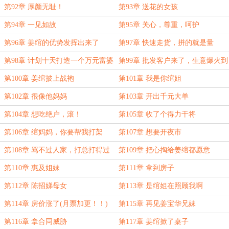
第92章 厚颜无耻！
第93章 送花的女孩
第94章 一见如故
第95章 关心，尊重，呵护
第96章 姜绾的优势发挥出来了
第97章 快速走货，拼的就是量
第98章 计划十天打造一个万元富婆
第99章 批发客户来了，生意爆火到
来不及补货
第100章 姜绾披上战袍
第101章 我是你绾姐
第102章 很像他妈妈
第103章 开出千元大单
第104章 想吃绝户，滚！
第105章 收了个得力干将
第106章 绾妈妈，你要帮我打架
第107章 想要开夜市
吗？
第108章 骂不过人家，打总打得过
第109章 把心掏给姜绾都愿意
吧？
第110章 惠及姐妹
第111章 拿到房子
第112章 陈招娣母女
第113章 是绾姐在照顾我啊
第114章 房价涨了(月票加更！！)
第115章 再见姜宝华兄妹
第116章 拿合同威胁
第117章 姜绾掀了桌子