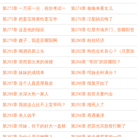
第273章 一万买一分，祝你考试一
第274章 偷偷来看女儿
百分(加更，补昨天）
第275章 把姜宝珠塞给姜宝华
第276章 汪梨娟后悔了
第277章 这是他的报应
第278章 红星市场开门，苏耀阳登
场
第279章 嫂子，我是苏耀阳啊
第280章 粉丝经济
第281章 喝酒容易上头
第282章 狗也会长良心？（月票加
更！）
第283章 突然冒出来的保镖
第284章 “哥控”的苏耀阳？
第285章 妹妹的成绩单
第286章 绾妹全科满分？
第287章 这个人真是厚脸皮
第288章 报复开始了
第289章 水深火热一家人
第290章 前世夫妻约会
第291章 我就这么比不上堂哥吗？
第292章 撞死人了
第293章 杀人凶手
第294章 再遇秦泽
第295章 绾妹，你下的好大一盘棋
第296章 把苏光宗肋骨打断了
第297章 为什么原谅她啊？
第298章 抢走傅君寒的一切