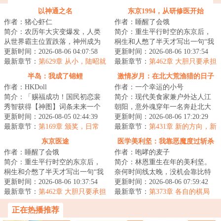
以神通之名
东京1994，从研修医开始
作者：猪心虾仁
作者：睡醒了会饿
简介：农历年大灾变爆发，人类
简介：重生平行时空的东京后，
从世界霸主位置跌落，神州成为
桐生和人憋了半天才写出一句“我
人类最后的自留地。年，武侯陆
更新时间：2026-08-06 04:07:58
的高中成绩并不理想”，无奈之
更新时间：2026-08-06 10:37:54
昭正在接受调查...
最新章节：
第629章 从小，陆昭就
下，只能弃文...
最新章节：
第462章 大胆只要承担
努力把握一切
风险
半岛：我成了锦鲤
激情岁月：在北大荒渔猎的日子
作者：HKDoll
作者：一个幸运的小号
简介：「赐福成功！国民初恋裴
简介：现代美食家兼户外达人江
秀智获得【神图】词条未来一个
朝阳，意外魂穿年一名奔赴北大
月镜头表现力max，直拍神图出圈
更新时间：2026-08-05 02:44:39
荒的支边青年。面对黑土地的广
更新时间：2026-08-06 17:20:29
概率暴涨！」...
最新章节：
第169章 颁奖，日常
袤与馈赠，也面...
最新章节：
第431章 新的方向，新
的机遇
东京医途
医学美利坚：我靠恶魔度过斩杀
作者：睡醒了会饿
作者：咆哮的麦子
线
简介：重生平行时空的东京后，
简介：林恩重生在年的美利坚。
桐生和介憋了半天才写出一句“我
奈何时间线太晚，没机会靠比特
的高中成绩并不理想”，无奈之
更新时间：2026-08-06 10:37:54
币翻盘。无奈只能他只能先做好
更新时间：2026-08-06 07:59:42
下，只能弃文...
最新章节：
第462章 大胆只要承担
医生本职工作，...
最新章节：
第373章 各自的棋局
风险
正在热播推荐