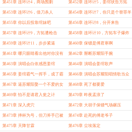
血
第451章 连环计4，商场围剿
第452章 连环计5，姜绾状告方拓
第453章 连环计6，借刀杀人
第454章 连环计7，你只是个替罪羊
第455章 你以后投靠绾妹吧
第456章 连环计8，分开来告
第457章 连环计9，方拓遭枪击
第458章 连环计10，方拓车子爆炸
第459章 连环计11，步步紧逼
第460章 保镖是傅君寒啊
第461章 哪只眼睛看出他对你没有
第462章 掰断苏耀阳手腕
坏心思了
第463章 演唱会白依感恩姜绾
第464章 演唱会姜绾歌声
第465章 姜绾霸气一挥手，成了霸
第466章 演唱会苏耀阳唱情歌当众
王珑
表白（月票加更！））
第467章 逼苏耀阳娶一个不爱的女
第468章 死了都要爱
人
第469章 怕不是请君入瓮之计
第470章 昨夜孟浪了
第471章 深入虎穴
第472章 大胡子保镖气场碾压
第473章 摔杯为号，但刀斧手已被
第474章 赴死的傅老爷子
团灭（月票加更，补昨天）
第475章 天降甘霖
第476章 尘埃落定