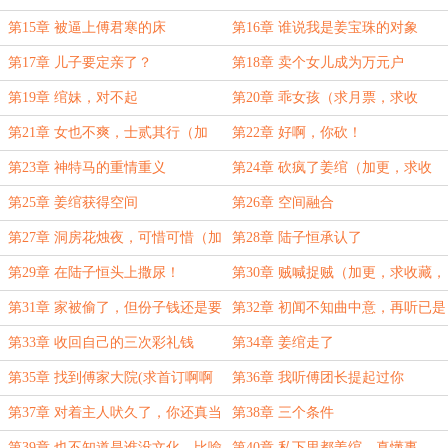
第15章 被逼上傅君寒的床
第16章 谁说我是姜宝珠的对象
第17章 儿子要定亲了？
第18章 卖个女儿成为万元户
第19章 绾妹，对不起
第20章 乖女孩（求月票，求收
藏！！）
第21章 女也不爽，士贰其行（加
第22章 好啊，你砍！
更，求收藏，求月票！！）
第23章 神特马的重情重义
第24章 砍疯了姜绾（加更，求收
藏，求月票！）
第25章 姜绾获得空间
第26章 空间融合
第27章 洞房花烛夜，可惜可惜（加
第28章 陆子恒承认了
更，求收藏，求月票！）
第29章 在陆子恒头上撒尿！
第30章 贼喊捉贼（加更，求收藏，
求月票啊啊啊！）
第31章 家被偷了，但份子钱还是要
第32章 初闻不知曲中意，再听已是
还的
曲中人
第33章 收回自己的三次彩礼钱
第34章 姜绾走了
第35章 找到傅家大院(求首订啊啊
第36章 我听傅团长提起过你
啊！！）
第37章 对着主人吠久了，你还真当
第38章 三个条件
自己是条狗了
第39章 也不知道是谁没文化，比喻
第40章 私下里都姜绾，真懂事