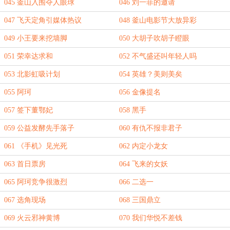
045 釜山入围夺人眼球
046 刘一菲的邀请
047 飞天定角引媒体热议
048 釜山电影节大放异彩
049 小王要来挖墙脚
050 大胡子吹胡子瞪眼
051 荣幸达求和
052 不气盛还叫年轻人吗
053 北影虹吸计划
054 英雄？美则美矣
055 阿珂
056 金像提名
057 签下董鄂妃
058 黑手
059 公益发酵先手落子
060 有仇不报非君子
061 《手机》见光死
062 内定小龙女
063 首日票房
064 飞来的女妖
065 阿珂竞争很激烈
066 二选一
067 选角现场
068 三国鼎立
069 火云邪神黄博
070 我们华悦不差钱