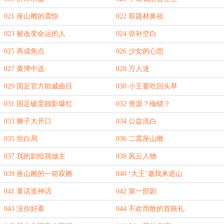
021 座山雕的震惊
022 双题材鼻祖
023 被改变命运的人
024 弥补空白
025 再成焦点
026 少女的心思
027 黄博中选
028 万人迷
029 国足官方助威曲目
030 小王要吃回头草
031 国足破蛋靓影爆红
032 资源？枷锁？
033 狮子大开口
034 公益洗白
035 坦白局
036 二震座山雕
037 我的剧组我做主
038 风云人物
039 座山雕的一箭双雕
040 ‘大王’邀我来巡山
041 童话造神话
042 第一部剧
043 没你好看
044 不欢而散的首映礼