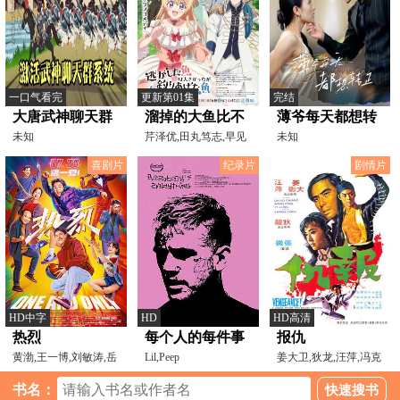
一口气看完
更新第01集
完结
大唐武神聊天群
溜掉的大鱼比不
薄爷每天都想转
未知
上自己钓到的鱼
芹泽优,田丸笃志,早见
正
未知
沙织,梅田修一朗,八代
喜剧片
纪录片
剧情片
HD中字
HD
HD高清
热烈
每个人的每件事
报仇
黄渤,王一博,刘敏涛,岳
Lil,Peep
姜大卫,狄龙,汪萍,冯克
云鹏,小沈阳,张子贤,
安,谷峰
书名：