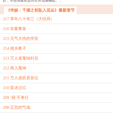
后，华悦传媒应运而生并迅速崛起。...
《华娱：千禧之初坠入花丛》最新章节
217 享年八十有三（大结局）
216 东窗事发
215 元气大伤的华宜
214 相夫教子
213 万人迷戛纳封后
212 再入戛纳
211 万人迷跃居首位
210 双冰过亿
209 ‘祸’不单行
208 正宫的气场