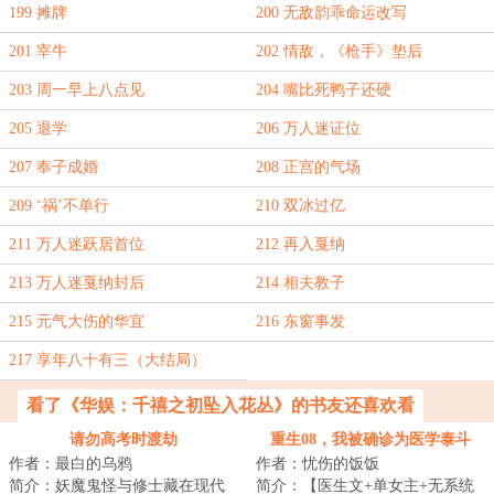
199 摊牌
200 无敌韵乖命运改写
201 宰牛
202 情敌，《枪手》垫后
203 周一早上八点见
204 嘴比死鸭子还硬
205 退学
206 万人迷证位
207 奉子成婚
208 正宫的气场
209 ‘祸’不单行
210 双冰过亿
211 万人迷跃居首位
212 再入戛纳
213 万人迷戛纳封后
214 相夫教子
215 元气大伤的华宜
216 东窗事发
217 享年八十有三（大结局）
看了《华娱：千禧之初坠入花丛》的书友还喜欢看
请勿高考时渡劫
重生08，我被确诊为医学泰斗
作者：最白的乌鸦
作者：忧伤的饭饭
简介：妖魔鬼怪与修士藏在现代
简介：【医生文+单女主+无系统