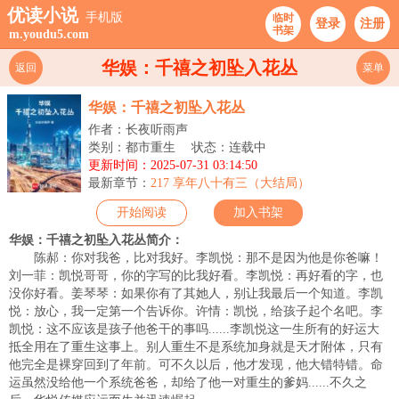
优读小说
手机版
临时
登录
注册
书架
m.youdu5.com
华娱：千禧之初坠入花丛
返回
菜单
华娱：千禧之初坠入花丛
作者：长夜听雨声
类别：都市重生
状态：连载中
更新时间：2025-07-31 03:14:50
最新章节：
217 享年八十有三（大结局）
开始阅读
加入书架
华娱：千禧之初坠入花丛简介：
陈郝：你对我爸，比对我好。李凯悦：那不是因为他是你爸嘛！
刘一菲：凯悦哥哥，你的字写的比我好看。李凯悦：再好看的字，也
没你好看。姜琴琴：如果你有了其她人，别让我最后一个知道。李凯
悦：放心，我一定第一个告诉你。许情：凯悦，给孩子起个名吧。李
凯悦：这不应该是孩子他爸干的事吗......李凯悦这一生所有的好运大
抵全用在了重生这事上。别人重生不是系统加身就是天才附体，只有
他完全是裸穿回到了年前。可不久以后，他才发现，他大错特错。命
运虽然没给他一个系统爸爸，却给了他一对重生的爹妈......不久之