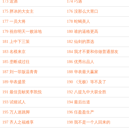
173 送酒
174 巧遇
175 胖冰的大女主
176 没那么大胃口
177 一员大将
178 蛇蝎美人
179 祝你明天一败涂地
180 谁的逼格更高
181 上中下三策
182 仙剑的票选
183 名模来京
184 我才不要和你做普通朋友
185 垄断成过往
186 优秀出品人
187 刘一菲版温青青
188 华表最大赢家
189 华表盛景
190 《无极》等不及了
191 最佳贡献奖李凯悦
192 八提九中大获全胜
193 试镜试人
194 最后出道
195 万人迷跳脚
196 任盈盈生产
197 齐人之福难享
198 我不是一个人回来的