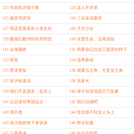
123 你就告诉我个数
124 这人不简单
125 她是我房东
126 三朵金花聚首
127 我还是更喜欢小龙女些
128 天竺少女
129 翻脸比翻书快的李凯悦
130 珍爱生命，远离情姐
131 金屋藏娇
132 我要你记住自己最美的样子
133 留美
134 选秀鼻祖
135 胖冰查疑
136 我要当主角，不是女主角
137 除夕快递员
138 见家长
139 我们不是朋友，是亲人
140 谁不知道我是亿万富豪
141 以后请你离我远点
142 我们结婚吧
143 我不敢
144 怪也怪不到女人头上
145 张大炮的坐下来谈谈
146 胖冰犯蠢
147 公寓夜谈
148 你这是找死