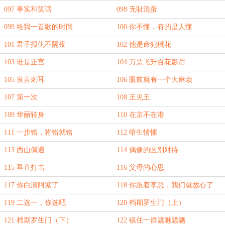
097 事实和笑话
098 无耻混蛋
099 给我一首歌的时间
100 你不懂，有的是人懂
101 君子报仇不隔夜
102 他是命犯桃花
103 谁是正宫
104 万票飞升百花影后
105 良言刺耳
106 眼前就有一个大麻烦
107 第一次
108 王见王
109 华丽转身
110 在京不在港
111 一步错，将错就错
112 暗生情愫
113 西山偶遇
114 偶像的区别对待
115 垂直打击
116 父母的心思
117 你白演阿紫了
118 你跟着李总，我们就放心了
119 二选一，你选吧
120 档期罗生门（上）
121 档期罗生门（下）
122 镇住一群魑魅魍魉