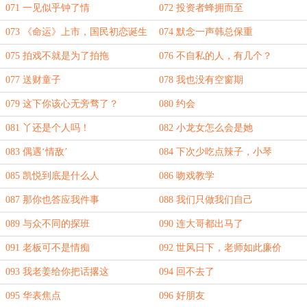
071 一见似乎钟了情
072 投资者蜂拥而至
073 《命运》上市，国民初恋诞生
074 默念一声韩总保重
075 拍戏不就是为了拍拖
076 不自私的人，有几个？
077 送财童子
078 我也没有空窗期
079 这下你该心无旁骛了？
080 约会
081 丫还是个人吗！
082 小龙女怎么会是她
083 偶遇‘情敌’
084 下次少吃点辣子，小琴
085 凯悦到底是什么人
086 吻戏教学
087 那你也答应我件事
088 我们只做我们自己
089 与众不同的探班
090 连大哥都出马了
091 老板可不是情痴
092 世风日下，老师如此廉价
093 我老姜给你把话撂这
094 回不去了
095 华表焦点
096 好朋友