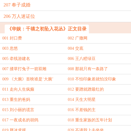
207 奉子成婚
206 万人迷证位
《华娱：千禧之初坠入花丛》正文目录
001 封口费
002 广撒网
003 忽悠
004 交底
005 牵线游建名
006 王八瞪绿豆
007 搂草打兔子一箭双雕
008 那就只有一条路了
009 《大腕》首映谁是‘大腕’
010 不怕印象差就怕没印象
011 走向人生疯癫
012 要蹭就蹭最红的
013 重生的爸妈
014 天生大明星
015 刘小丽的谎言
016 不差钱的主
017 一夜成名的胡鸽
018 重生家族的五年计划
019 胖冰求援
020 不请我上去坐坐