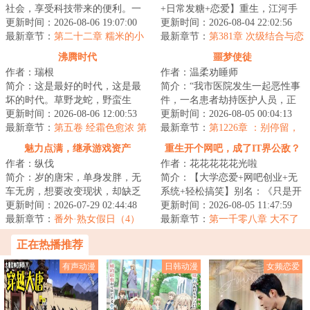
社会，享受科技带来的便利。一
+日常发糖+恋爱】重生，江河手
千岁树妖冒充名贵古树，月月领
更新时间：2026-08-06 19:07:00
握领先二十年的医学技术。那一
更新时间：2026-08-04 22:02:56
取政府补贴；八...
最新章节：
第二十二章 糯米的小
年，医学界对癌...
最新章节：
第381章 次级结合与恋
金库（感谢威严满满蕾咪莉雅的
爱伪命题
沸腾时代
噩梦使徒
盟主）
作者：瑞根
作者：温柔劝睡师
简介：这是最好的时代，这是最
简介：“我市医院发生一起恶性事
坏的时代。草野龙蛇，野蛮生
件，一名患者劫持医护人员，正
长，野心和欲望交织在一起，总
更新时间：2026-08-06 12:00:53
在与警方对峙......”杨逍关闭电视
更新时间：2026-08-05 00:04:13
能铸就翻天覆地的...
最新章节：
第五卷 经霜色愈浓 第
机，下一...
最新章节：
第1226章 ：别停留，
七节 易求无价宝（二合一求
莫回头
魅力点满，继承游戏资产
重生开个网吧，成了IT界公敌？
票！）
作者：纵伐
作者：花花花花花光啦
简介：岁的唐宋，单身发胖，无
简介：【大学恋爱+网吧创业+无
车无房，想要改变现状，却缺乏
系统+轻松搞笑】别名：《只是开
精力、信念和方向。遭遇职场霸
更新时间：2026-07-29 02:44:48
个网吧，怎么就有伤风化
更新时间：2026-08-05 11:47:59
凌后，玩了三年...
最新章节：
番外·熟女假日（4）
了？》、《这个网吧...
最新章节：
第一千零八章 大不了
就互相伤害！
正在热播推荐
有声动漫
日韩动漫
女频恋爱