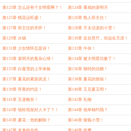
第123章 怎么还有个女明星啊？！
第124章 看戏的裴明月
第125章 桃花运旺盛！
第126章 熟人班主任！
第127章 班主任的关怀！
第128章 不太活泼的小雪！
第129章 火锅
第130章 近在咫尺，却远在天涯！
第131章 少女情怀总是诗！
第132章 午休！
第133章 裴明月的复杂心情！
第134章 被大明星坑惨了！
第135章 白凝雪的上学体验
第136章 独特的信赖！
第137章 夏花的紧急状况！
第138章 夏花的烦恼！
第139章 宵夜的约定！
第140章 又见夏玉明！
第141章 互道晚安！
第142章 礼物
第143章 他给我发好人卡了？！
第144章 他单独约我？
第145章 夏花：危机解除？
第146章 锻炼小雪！
第147章 未来的合作
第148章 按摩