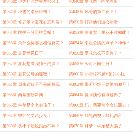
第045章 你为什么对林梦那么上
第046章 夏花留下的小彩蛋！
心？
第047章 小雪的洛丽塔裙！
第048章 风哥的第二春？！
第049章 修罗场？夏花心态炸裂！
第050章 打得他们道心崩溃！
第051章 跳投三分照样盖帽！
第052章 白凝雪：夏花不过如此！
第053章 为什么你那么相信夏花？
第054章 引起公愤的刷子？神作！
【加更】
第055章 真是世风日下！
第056章 夏花怎么不高兴了？
第057章 夏花想看我帅气的脸？
第058章 今时不同往日！
第059章 夏花父母的秘密！
第060章 小雪撑不起V领的小忧
伤！
第061章 原来这孩子不是闹着玩
第062章 果断拒绝三姑婆的30万！
的！
第063章 两条重磅新闻！
第064章 夏阿姨你有点越界了！
第065章 林梦是个老实孩子！
第066章 妈，我要带个女孩回去！
第067章 曾经的文艺少女！
第068章 非礼勿视，非礼勿言！
第069章 臭小子还说跟她不熟？
第070章 林梦：学弟是大骗子！