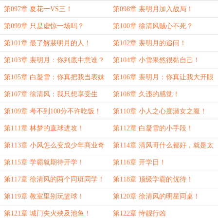
你！
第097章 夏花一VS三！
第098章 裴明月加入战局！
第099章 只是虚惊一场吗？
第100章 徐清风贼心不死？
第101章 最了解裴明月的人！
第102章 裴明月的追问！
第103章 裴明月：你到底中意谁？
第104章 小雪果然很黏自己！
第105章 白凝雪：你真把我当表妹
第106章 裴明月：你真让我大开眼
吗？
界！
第107章 徐清风：我只想享受生
第108章 久违的感觉！
活！
第109章 考不到100分不许吃饭！
第110章 小人之心度淑女之腹！
第111章 林梦的直球进攻！
第112章 白凝雪的小手段！
第113章 小风怎么变成少年商业奇
第114章 清风哥什么都好，就是太
才了？
老实！
第115章 学霸就期待开学！
第116章 开学日！
第117章 徐清风的两个同班同学！
第118章 顶级学霸的优待！
第119章 教室里别玩篮球！
第120章 徐清风的明星同桌！
第121章 城门失火殃及池鱼！
第122章 恃靓行凶