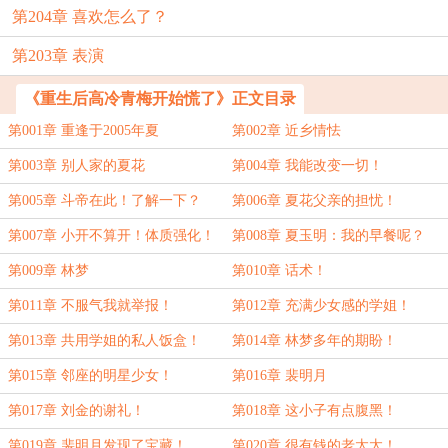
第204章 喜欢怎么了？
第203章 表演
《重生后高冷青梅开始慌了》正文目录
第001章 重逢于2005年夏
第002章 近乡情怯
第003章 别人家的夏花
第004章 我能改变一切！
第005章 斗帝在此！了解一下？
第006章 夏花父亲的担忧！
第007章 小开不算开！体质强化！
第008章 夏玉明：我的早餐呢？
第009章 林梦
第010章 话术！
第011章 不服气我就举报！
第012章 充满少女感的学姐！
第013章 共用学姐的私人饭盒！
第014章 林梦多年的期盼！
第015章 邻座的明星少女！
第016章 裴明月
第017章 刘金的谢礼！
第018章 这小子有点腹黑！
第019章 裴明月发现了宝藏！
第020章 很有钱的老太太！