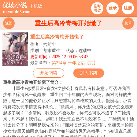
优读小说
手机版
临时
登录
注册
书架
m.youdu5.com
重生后高冷青梅开始慌了
返回
菜单
重生后高冷青梅开始慌了
作者：拾前尘
类别：都市重生
状态：连载中
更新时间：2025-12-09 06:53:43
最新章节：
第214章 十年之后【完】
开始阅读
加入书架
重生后高冷青梅开始慌了简介：
【重生+恋爱日常+多女+文抄公】春风若有怜花意，可否许我再
少年？徐清风一朝醒来，重生回二十年前的表白现场。面对同样的失
败，这一世的他心如止水，只想重写简单模式的人生。慢慢地，小青
梅夏花发现事情变得不对劲。“徐清风，你身边的优秀女孩子怎么越来
越多了啊？”“徐清风，我没说不喜欢呀，你怎么可以不追了？”“徐清
风，对不起！我们在一起吧！我发现自己不能没有你......”“徐清风！她
们太过分了！明明是我先来的！”面对泫然若泣的夏花，坐拥天才绘画
少女/腹黑天仙同桌/知心霸总学姐的徐清风无奈摊手：“当初谁说只想