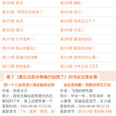
第199章 夜话
第200章 抱枕
第201章 “裴明月你有病？”
第202章 贪心
第203章 表演
第204章 喜欢怎么了？
第205章 责问
第206章 不卖！
第207章 出乎意料！
第208章 夏花的劝告
第209章 热心的夏花！
第210章 夏花的试探！
第211章 裴璇玑的决断
第212章 裴明月的心愿！
第213章 两首新歌
第214章 十年之后【完】
看了《重生后高冷青梅开始慌了》的书友还喜欢看
我一个三金导演十项全能很合理
创业系神豪：我要供养百万员
作者：冥夜冷月
作者：飞翔的烤乳猪
吧
工！
简介：因拍无脑短剧而重生的吕
简介：毕业一年，经常加班，收
睿回到了年，身上还携带着一个
入微薄。苏扬很是迷茫，在大城
【十项全能大导演】系统！目
更新时间：2026-08-06 15:53:04
市里完全找不到方向。偶尔间，
更新时间：2026-08-08 08:52:19
标：走上人生巅峰...
最新章节：
738、请客、斩首、收
他获得了大企业...
最新章节：
第1633章 看到航天被