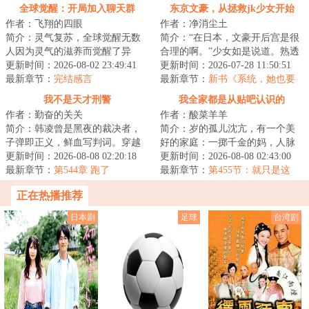
下当狗！对齐颗粒度？红星坞的
骂，苏扬心情好了！
全球觉醒：开局加入聊天群
东京文豪，从拯救jk少女开始
严苛规章制度……
作者：飞翔的四眼
作者：净消尘土
简介：灵气复苏，全球觉醒无数
简介：“在日本，文豪开后宫是很
人因为灵气的滋养而觉醒了异
合理的啊。”少女如是说道。熟透
能。有趣的是多数人都以为自己
更新时间：2026-08-02 23:49:41
的邻家太太，强势的御姐编辑，
更新时间：2026-07-28 11:50:51
才是唯一觉醒了异...
最新章节：
完结感言
知性的美女...
最新章节：
新书《系统，她也要
当我的狗吗？》
我不是天才刑警
我全家都是从贴吧认识的
作者：勤奋的关关
作者：酸菜羊羊
简介：韩凌曾是黑夜的裁决者，
简介：岁的孤儿沈亢，有一个美
子弹即正义，鲜血写判词。穿越
好的家庭：一掷千金的妈，人脉
重获新生，那些曾经猎杀的魑魅
更新时间：2026-08-08 02:20:18
广博的爸，人间理想的妹。不过
更新时间：2026-08-08 02:43:00
魍魉，如今变成...
最新章节：
第544章 跑了
大家不太熟，一...
最新章节：
第455节：就只是这
样，也只是这样
正在热播推荐
日本剧
足球
台湾剧