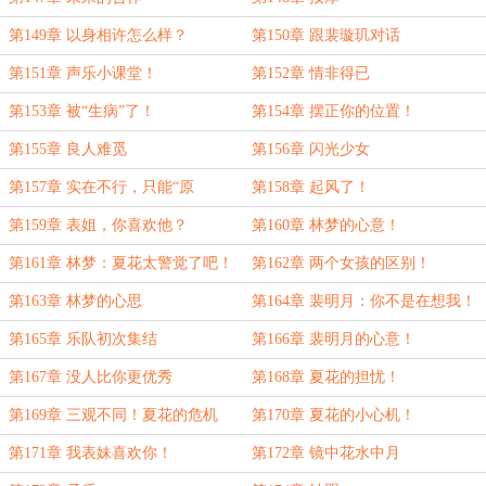
第149章 以身相许怎么样？
第150章 跟裴璇玑对话
第151章 声乐小课堂！
第152章 情非得已
第153章 被“生病”了！
第154章 摆正你的位置！
第155章 良人难觅
第156章 闪光少女
第157章 实在不行，只能“原
第158章 起风了！
创”了！
第159章 表姐，你喜欢他？
第160章 林梦的心意！
第161章 林梦：夏花太警觉了吧！
第162章 两个女孩的区别！
第163章 林梦的心思
第164章 裴明月：你不是在想我！
第165章 乐队初次集结
第166章 裴明月的心意！
第167章 没人比你更优秀
第168章 夏花的担忧！
第169章 三观不同！夏花的危机
第170章 夏花的小心机！
感！
第171章 我表妹喜欢你！
第172章 镜中花水中月