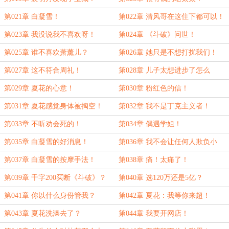
第021章 白凝雪！
第022章 清风哥在这住下都可以！
第023章 我没说我不喜欢呀！
第024章 《斗破》问世！
第025章 谁不喜欢萧薰儿？
第026章 她只是不想打扰我们！
第027章 这不符合周礼！
第028章 儿子太想进步了怎么
办？！
第029章 夏花的心意！
第030章 粉红色的信！
第031章 夏花感觉身体被掏空！
第032章 我不是丁克主义者！
第033章 不听劝会死的！
第034章 偶遇学姐！
第035章 白凝雪的好消息！
第036章 我不会让任何人欺负小
雪！
第037章 白凝雪的按摩手法！
第038章 痛！太痛了！
第039章 千字200买断《斗破》？
第040章 选120万还是5亿？
第041章 你以什么身份管我？
第042章 夏花：我等你来超！
第043章 夏花洗澡去了？
第044章 我要开网店！