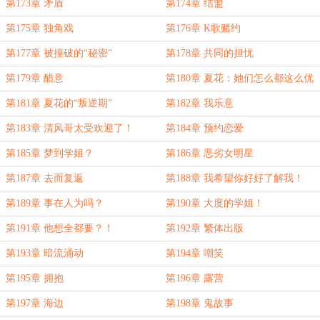
第173章 矛盾
第174章 结盟
第175章 独角戏
第176章 K歌赌约
第177章 被撞破的“秘密”
第178章 共同的担忧
第179章 醋意
第180章 夏花：她们怎么都这么优
秀啊？
第181章 夏花的“叛逆期”
第182章 我乐意
第183章 清风哥太受欢迎了！
第184章 预约恋爱
第185章 梦到学姐？
第186章 恶劣女明星
第187章 去而复返
第188章 我希望你好好了解我！
第189章 事在人为吗？
第190章 大度的学姐！
第191章 他想全都要？！
第192章 繁体出版
第193章 暗流涌动
第194章 嘲笑
第195章 拥抱
第196章 露营
第197章 海边
第198章 鬼故事