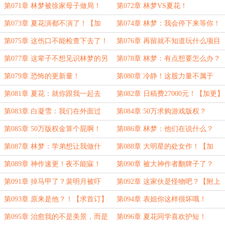
第071章 林梦被徐家母子做局！
第072章 林梦VS夏花！
第073章 夏花演都不演了！【加
第074章 林梦：我会停下来等你！
更】
第075章 这伤口不能检查下去了！
第076章 再留就不知道玩什么项目
了【加更】
第077章 这辈子不想见识林梦的另
第078章 林梦：有点想要怎么办？
一面【加更】
【加更】
第079章 恐怖的更新量！
第080章 冷静！这股力量不属于
你！
第081章 夏花：就你跟我一起去
第082章 日稿费27000元！【加更】
吗？【加更】
第083章 白凝雪：我们在外面过
第084章 50万求购游戏版权？
夜？【加更】
第085章 50万版权金算个屁啊！
第086章 林梦：他们在说什么？
【加更】
第087章 林梦：学弟想让我做什
第088章 大明星的处女作！【加
么？【加更】
更】
第089章 神作速更！夜不能寐！
第090章 被大神作者翻牌子了？
第091章 掉马甲了？裴明月被吓
第092章 这家伙是怪物吧？【附上
哭！【加更】
架感言】
第093章 原来是他？！【求首订】
第094章 表姐你这样很坏哦！
第095章 治愈我的不是美景，而是
第096章 夏花同学喜欢护短！