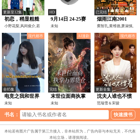
更新至12集
HD
已完结
初恋，稍显粗糙
9月14日 24-25赛
烟雨江南2001
小野花梨,风间俊介,若
季德甲第3轮 多
未知
窦智孔,黄维德,萧淑慎,
村麻由美,尾美利德,熊
江祖平,王皓
特蒙德VS海登海
现代都市
AI漫剧
现代都市
姆
全85集
完结
更新全集
电竞之我和世界
末世位面商执掌
沈夫人谁也不惯
冠军五五开
未知
万界货仓
未知
着
范瑞雪＆宋骏
书名：
本站若有图片广告属于第三方接入，非本站所为，广告内容与本站无关，不代表
本站立场，请谨慎阅读。