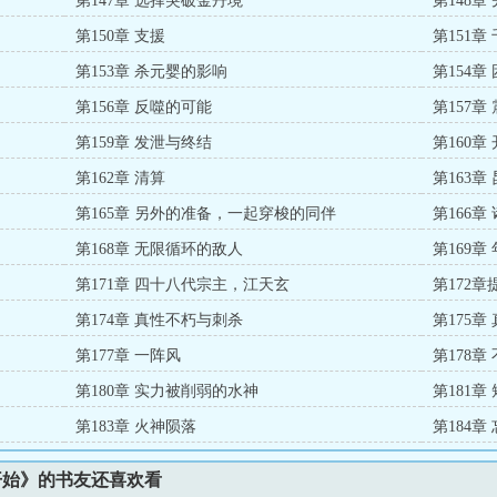
第147章 选择突破金丹境
第148章
第150章 支援
第151章
第153章 杀元婴的影响
第154章
第156章 反噬的可能
第157章
第159章 发泄与终结
第160
第162章 清算
第163章
第165章 另外的准备，一起穿梭的同伴
第166
第168章 无限循环的敌人
第169
第171章 四十八代宗主，江天玄
第172
第174章 真性不朽与刺杀
第175
第177章 一阵风
第178
第180章 实力被削弱的水神
第181
第183章 火神陨落
第184
开始》的书友还喜欢看