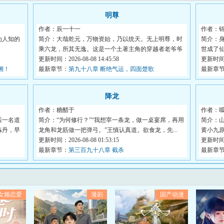
明尊
作者：辰一十一
作者：
为人知的
简介：大哉乾元，万物资始，乃以统天。无上明尊，时
简介：
乘六龙，所其无逸。这是一个土著主角的穿越者老爷爷
世成了
苏...
更新时间：2026-08-08 14:45:58
作...
更新时间：2
溯！
最新章节：
第九十八章 断绝气运，四面楚歌
最新章
降龙
作者：糖醋于
作者：
后一名道
简介：“为何修行？”“我想宰一条龙，做一桌宴席，再用
简介：
炼丹，早
龙角和龙筋做一把弹弓。”王慎认真道。欲食龙，先...
黄小九
更新时间：2026-08-08 01:53:15
学...
更新时间：2
最新章节：
第三百九十八章 截杀
最新章
女频恋爱
漫剧
国产动漫