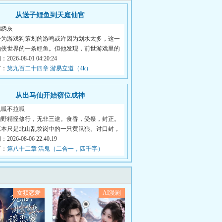
从送子鲤鱼到天庭仙官
锦绣灰
身为游戏狗策划的游鸣或许因为划水太多，这一
仙侠世界的一条鲤鱼。但他发现，前世游戏里的
026-08-01 04:20:24
节：
第九百二十四章 游易立道（4k）
从出马仙开始窃位成神
呱呱不拉呱
山野精怪修行，无非三途。食香，受祭，封正。
原本只是北山乱坟岗中的一只黄鼠狼。讨口封，
026-08-06 22:40:19
节：
第八十二章 活鬼（二合一，四千字）
女频恋爱
AI漫剧