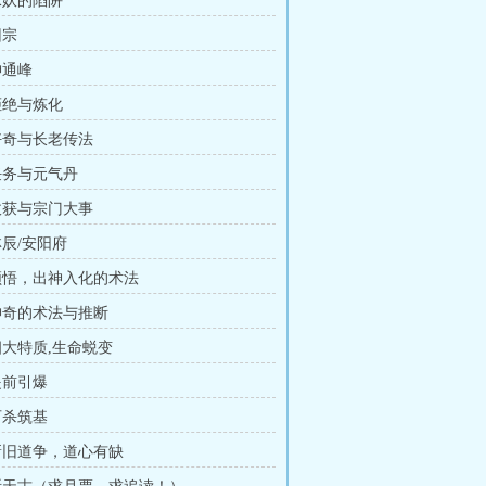
 水妖的陷阱
回宗
神通峰
 拒绝与炼化
 好奇与长老传法
 任务与元气丹
 收获与宗门大事
林辰/安阳府
 顿悟，出神入化的术法
 神奇的术法与推断
 四大特质,生命蜕变
提前引爆
可杀筑基
 新旧道争，道心有缺