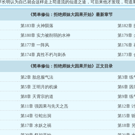
李长明认为自己就会这样走上苟道流的仙道之途，可后来他才发现，苟道
该斩妖除魔啊！”（本书又名《修仙太过无聊，只好匡扶正道了！》...
《简单修仙：拒绝师妹大因果开始》最新章节
第183章 火神陨落
第182
第180章 实力被削弱的水神
第179章
第177章 一阵风
第176
第174章 真性不朽与刺杀
第173章
《简单修仙：拒绝师妹大因果开始》正文目录
第2章 胎息服气法
第3章 
第5章 王明月的机缘
第6章 
第8章 天霄宗的道
第9章 
第11章 强因果与先天之炁
第12章
第14章 引蛇出洞
第15章 
第17章 水妖之祸
第18章