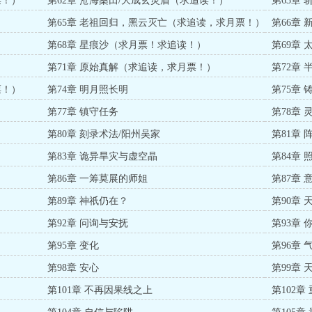
票！）
第62章 沧海桑田/大成玄灵盾（求追读！）
第63章
第65章 老祖回归，黑云灭亡（求追读，求月票！）
第66章
第68章 星痕沙（求月票！求追读！）
第69章
第71章 原始真解（求追读，求月票！）
第72章 
票！）
第74章 明月照长明
第75章 
第77章 镇守任务
第78章
第80章 刻录术法/阳州吴家
第81章
第83章 诡异旱灾与虚空晶
第84章
第86章 一筹莫展的师姐
第87章 
第89章 神祇仍在？
第90章
第92章 问询与安抚
第93章
第95章 变化
第96章 
第98章 安心
第99章 
第101章 不再因果线之上
第102