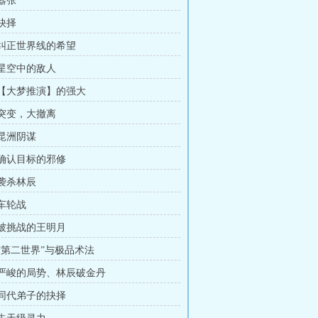
 嚣张
 抉择
章 纠正世界线的希望
 星空中的敌人
章 【大梦推演】的强大
 突变，大撤离
 昆洲阴谋
章 确认目标的邪修
 袭杀林辰
 车轮战
章 被挑战的王明月
 “第二世界”与极品术法
章 严峻的局势、林辰破金丹
章 同代弟子的抉择