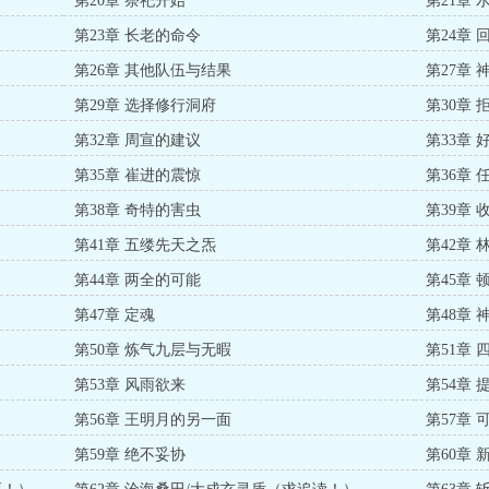
第20章 祭祀开始
第21章
第23章 长老的命令
第24章 
第26章 其他队伍与结果
第27章 
第29章 选择修行洞府
第30章
第32章 周宣的建议
第33章
第35章 崔进的震惊
第36章
第38章 奇特的害虫
第39章
第41章 五缕先天之炁
第42章 
第44章 两全的可能
第45章
第47章 定魂
第48章
第50章 炼气九层与无暇
第51章
第53章 风雨欲来
第54章 
第56章 王明月的另一面
第57章 
第59章 绝不妥协
第60章