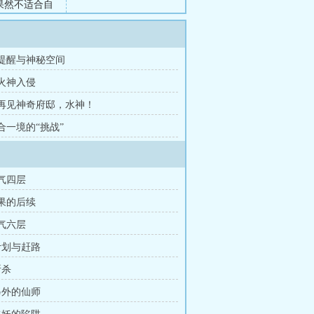
果然不适合自
章 提醒与神秘空间
 火神入侵
章 再见神奇府邸，水神！
 合一境的“挑战”
练气四层
因果的后续
练气六层
 计划与赶路
斩杀
 另外的仙师