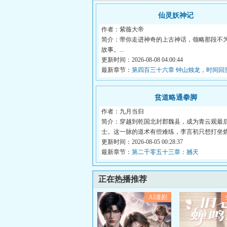
仙灵妖神记
作者：紫薇大帝
简介：带你走进神奇的上古神话，领略那段不
故事。...
更新时间：2026-08-08 04:00:44
最新章节：
第四百三十六章 钟山烛龙，时间回
贫道略通拳脚
作者：九月当归
简介：穿越到乾国北封郡魏县，成为青云观最
士。这一脉的道术有些难练，李言初只想打坐
日...
更新时间：2026-08-05 00:28:37
最新章节：
第二千零五十三章：撼天
正在热播推荐
AI漫剧