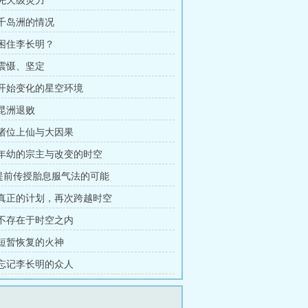
 先天级灵力
 千岛洲的情况
 困住李长明？
 震慑、坚定
章 开始变化的星空环境
 昆洲退败
章 诸位上仙与大因果
章 年幼的宗主与改变的时空
章提前传授胎息服气法的可能
章 真正的计划，再次跨越时空
章 不存在于时空之内
章 短暂恢复的火神
章 忘记李长明的众人