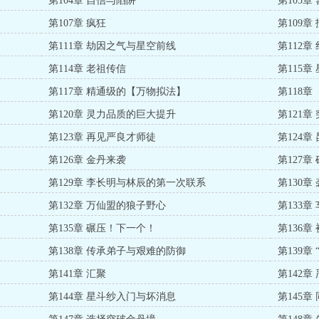
第104章 自信与陷阱
第105章
第107章 疯狂
第109章
第111章 劫因之气与星空前线
第112
第114章 老祖传信
第115章
第117章 精通级的【万物拟法】
第118
第120章 灵力品质的巨大提升
第121章
第123章 再见严良才师徒
第124章
第126章 金丹来袭
第127
第129章 李长明与林辰的第一次联系
第130章
第132章 万仙盟的狼子野心
第133章
第135章 碾压！下一个！
第136
第138章 传承弟子与艰难的防御
第139章
第141章 汇聚
第142
第144章 星斗纱入门与坏消息
第145