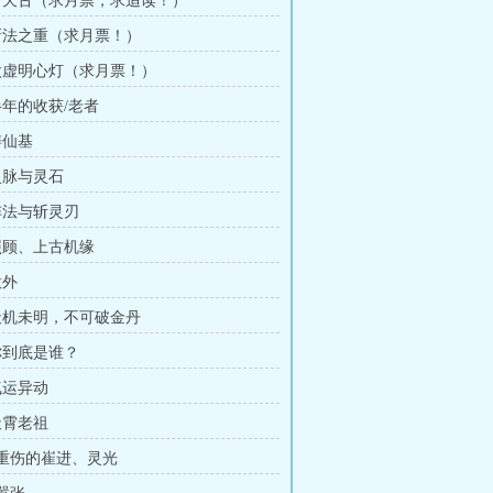
 斩天古（求月票，求追读！）
 新法之重（求月票！）
 太虚明心灯（求月票！）
半年的收获/老者
铸仙基
 灵脉与灵石
 阵法与斩灵刃
 照顾、上古机缘
意外
 天机未明，不可破金丹
 你到底是谁？
气运异动
天霄老祖
章 重伤的崔进、灵光