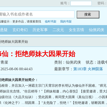
账号：
密码
温馨提示：更多作品，请搜索查找
临时书架
我的书架
悬疑
玄幻奇幻
历史军事
二次元
女生言情
仙侠武侠
：拒绝师妹大因果开始
修仙：拒绝师妹大因果开始
山青崖
类别：仙侠武侠
状态：连载
5-08-06 00:44:43
最新章节：
第183章 火神陨落
拒绝师妹大因果开始简介：
品根骨，并且加入一洲霸主宗门天霄宗的李长明认为修仙并不困难。“师兄
“师妹目光含情。“你且稍等！”【师妹相邀，内心喜悦】【接受邀请，受大
仙级功法《大品天仙诀》；受此因果，将同受大因果《真仙注视》…小因
果《化神之子》…弱因果…】“太危险了，拒绝！”【拒绝邀请，斩断因果