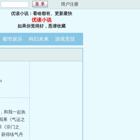
：
用户注册
优读小说：看啥都有、更新最快
优读小说
如果你觉得好，恳请收藏
都市娱乐
科幻未来
游戏竞技
中
，和我一起执
因果《气运之
果《宗门之
，获得练气丹