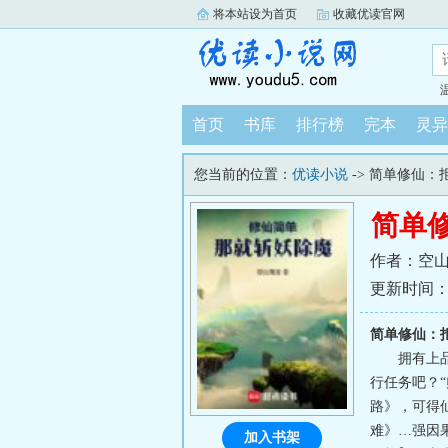
将本站设为首页
收藏优读官网
首页
书库
排行榜
完本
灵异
您当前的位置：
优读小说
-> 简单修仙
简单
作者：空
更新时间：202
简单修仙：
拥有上
行任务吧？
路》，可得
难》…强因
加入书架