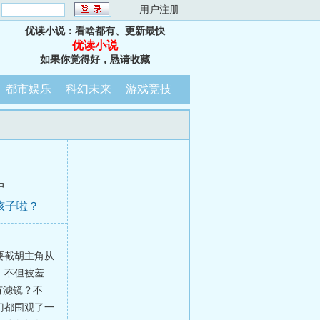
：
用户注册
优读小说：看啥都有、更新最快
优读小说
如果你觉得好，恳请收藏
都市娱乐
科幻未来
游戏竞技
中
孩子啦？
要截胡主角从
，不但被羞
有滤镜？不
门都围观了一