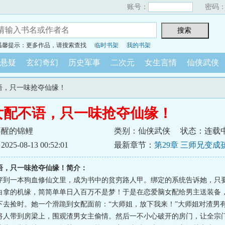
账号：
密码
温馨提示：更多作品，请搜索查找
临时书架
我的书架
悬疑
玄幻奇幻
历史军事
二次元
女生言情
仙侠武侠
不语，只一味抢夺仙缘！
女配不语，只一味抢夺仙缘！
不醒的锦鲤
类别：仙侠武侠
状态：连载
5-08-13 00:52:01
最新章节：
第29章 三师兄变成
语，只一味抢夺仙缘！简介：
穿到一本狗血修仙文里，成为书中的贫穷路人甲。绑定的系统告诉她，只
白拿的机缘，简简单单日入百万不是梦！于是在恋爱脑女配给男主送装备
下去捡时。她一个滑跪到女配面前：“大师姐，放下我来！”大师姐对渣男
将人带到房梁上，围观渣男女主偷情。然后一不小心破开的房门，让全宗