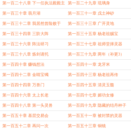
第一百二十八章 下一任执法殿殿主
第一百二十九章 琉璃身
第一百三十章 翡月湖
第一百三十一章 戊土神砂
第一百三十二章 我居然曾险败于
第一百三十三章 广开灵地
他？
第一百三十四章 三阶大阵
第一百三十五章 杨老祖赐宝
第一百三十六章 阵法研习
第一百三十七章 祖师堂择灵器
第一百三十八章 炼剑请托
第一百三十九章 两年（补更3）
第一百四十章 赚钱想法
第一百四十一章 龙牙米
第一百四十二章 金睛宝镯
第一百四十三章 杨老祖再传
第一百四十四章 万兽门
第一百四十五章 清灵玉髓
第一百四十六章 太上长老
第一百四十七章 媚功女修
第一百四十八章 第一头灵兽
第一百四十九章 隐藏的结丹种子
第一百五十章 基层交易会
第一百五十一章 被封禁的灵器
第一百五十二章 再问一次
第一百五十三章 铜镜