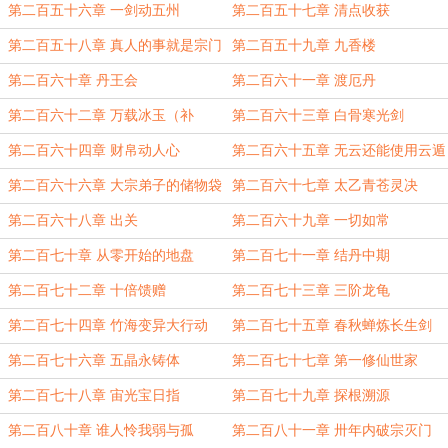
第二百五十六章 一剑动五州
第二百五十七章 清点收获
第二百五十八章 真人的事就是宗门
第二百五十九章 九香楼
第一要务
第二百六十章 丹王会
第二百六十一章 渡厄丹
第二百六十二章 万载冰玉（补
第二百六十三章 白骨寒光剑
7.13）
第二百六十四章 财帛动人心
第二百六十五章 无云还能使用云遁
吗
第二百六十六章 大宗弟子的储物袋
第二百六十七章 太乙青苍灵决
第二百六十八章 出关
第二百六十九章 一切如常
第二百七十章 从零开始的地盘
第二百七十一章 结丹中期
第二百七十二章 十倍馈赠
第二百七十三章 三阶龙龟
第二百七十四章 竹海变异大行动
第二百七十五章 春秋蝉炼长生剑
第二百七十六章 五晶永铸体
第二百七十七章 第一修仙世家
第二百七十八章 宙光宝日指
第二百七十九章 探根溯源
第二百八十章 谁人怜我弱与孤
第二百八十一章 卅年内破宗灭门