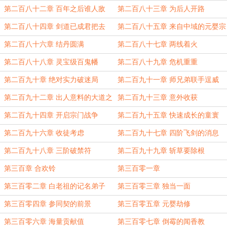
第二百八十二章 百年之后谁人敌
第二百八十三章 为后人开路
第二百八十四章 剑道已成君把去
第二百八十五章 来自中域的元婴宗
门
第二百八十六章 结丹圆满
第二百八十七章 两线着火
第二百八十八章 灵宝级百鬼幡
第二百八十九章 危机重重
第二百九十章 绝对实力破迷局
第二百九十一章 师兄弟联手逞威
第二百九十二章 出人意料的大道之
第二百九十三章 意外收获
路
第二百九十四章 开启宗门战争
第二百九十五章 快速成长的童寰
第二百九十六章 收徒考虑
第二百九十七章 四阶飞剑的消息
第二百九十八章 三阶破禁符
第二百九十九章 斩草要除根
第三百章 合欢铃
第三百零一章
第三百零二章 白老祖的记名弟子
第三百零三章 独当一面
第三百零四章 参同契的前景
第三百零五章 元婴劫修
第三百零六章 海量贡献值
第三百零七章 倒霉的闻香教