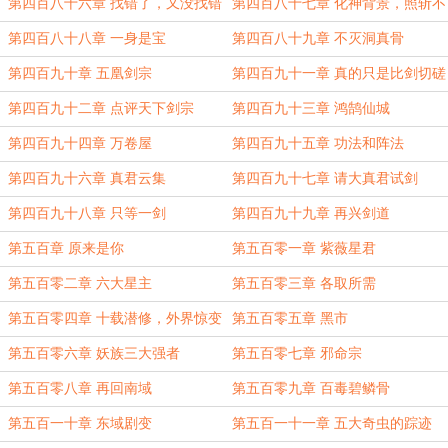
第四百八十六章 找错了，又没找错
第四百八十七章 化神背景，照斩不
误
第四百八十八章 一身是宝
第四百八十九章 不灭洞真骨
第四百九十章 五凰剑宗
第四百九十一章 真的只是比剑切磋
第四百九十二章 点评天下剑宗
第四百九十三章 鸿鹄仙城
第四百九十四章 万卷屋
第四百九十五章 功法和阵法
第四百九十六章 真君云集
第四百九十七章 请大真君试剑
第四百九十八章 只等一剑
第四百九十九章 再兴剑道
第五百章 原来是你
第五百零一章 紫薇星君
第五百零二章 六大星主
第五百零三章 各取所需
第五百零四章 十载潜修，外界惊变
第五百零五章 黑市
第五百零六章 妖族三大强者
第五百零七章 邪命宗
第五百零八章 再回南域
第五百零九章 百毒碧鳞骨
第五百一十章 东域剧变
第五百一十一章 五大奇虫的踪迹