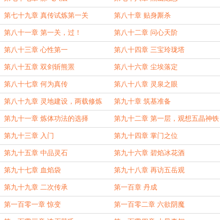
第七十九章 真传试炼第一关
第八十章 贴身厮杀
第八十一章 第一关，过！
第八十二章 问心天阶
第八十三章 心性第一
第八十四章 三宝玲珑塔
第八十五章 双剑斩熊罴
第八十六章 尘埃落定
第八十七章 何为真传
第八十八章 灵泉之眼
第八十九章 灵地建设，两载修炼
第九十章 筑基准备
第九十一章 炼体功法的选择
第九十二章 第一层，观想五晶神铁
第九十三章 入门
第九十四章 掌门之位
第九十五章 中品灵石
第九十六章 碧焰冰花酒
第九十七章 血焰袋
第九十八章 再访五岳观
第九十九章 二次传承
第一百章 丹成
第一百零一章 惊变
第一百零二章 六欲阴魔