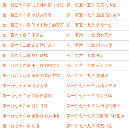
第一百五十四章 九阳神火鉴（补更
第一百五十五章 完美人体图
4）
第一百五十六章 收获的季节
第一百五十七章 重建后的坊市
第一百五十八章 闭关中增长的灵石
第一百五十九章 购物计划
第一百六十章 门下首徒
第一百六十一章 另类天才
第一百六十二章 滚滚站起来了
第一百六十三章 殿主坐化
第一百六十四章 增广仙城
第一百六十五章 初到
第一百六十六章 不一样的拍卖会
第一百六十七章 延寿灵丹
第一百六十八章 奢侈的喊价方式
第一百六十九章 魔修现
第一百七十章 鱼龙宗余孽
第一百七十一章 琉璃火神身
第一百七十二章 剑仙变莽夫
第一百七十三章 雷音荡体
第一百七十四章 背后隐秘
第一百七十五章 写日记的修士
第一百七十六章 被拆分的大神通
第一百七十七章 三阶龟甲补精血
第一百七十八章 尽复
第一百七十九章 筑基中期