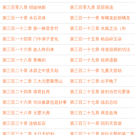
第三百零八章 招徒纳新
第三百零九章 层层筛选
第三百一十章 水石灵体
第三百一十一章 有螭龙处斩螭龙
第三百一十二章 第一株雷音竹
第三百一十三章 水炼之法（补
8.9）
第三百一十四章 门中弟子变化
第三百一十五章 粉晶碎玉诀
第三百一十六章 故人终归来
第三百一十七章 传道祖师的功法
第三百一十八章 青枫剑
第三百一十九章 祖师遗骸
第三百二十章 冰原之中渡天劫
第三百二十一章 九重天雷劫
第三百二十二章 三大元婴聚黑山
第三百二十三章 出手晚了
第三百二十四章 请君赴死
第三百二十五章 拔剑当空元婴落
第三百二十六章 功法被废也是好事
第三百二十七章 战后总结
第三百二十八章 元婴大典
第三百二十九章 再造血海
第三百三十章 连锁反应
第三百三十一章 回归天雷崖
第三百三十二章 大日天炉剑
第三百三十三章 对抗元婴的第二章