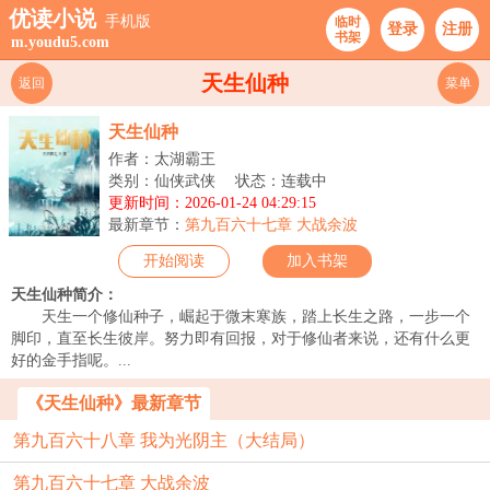
优读小说
手机版
临时
登录
注册
书架
m.youdu5.com
天生仙种
返回
菜单
天生仙种
作者：太湖霸王
类别：仙侠武侠
状态：连载中
更新时间：2026-01-24 04:29:15
最新章节：
第九百六十七章 大战余波
开始阅读
加入书架
天生仙种简介：
天生一个修仙种子，崛起于微末寒族，踏上长生之路，一步一个
脚印，直至长生彼岸。努力即有回报，对于修仙者来说，还有什么更
好的金手指呢。...
《天生仙种》最新章节
第九百六十八章 我为光阴主（大结局）
第九百六十七章 大战余波