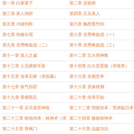
第一章 白家童子
第二章 灵植师
第三章 前人洞府
第四章 五岳真人
第五章 冲虚剑阵
第六章 畅想墨竹剑
第七章 劫修出现
第八章 含秀峰血战（一）
第九章 含秀峰血战（二）
第十章 含秀峰血战（三）
第十一章 真人之威
第十二章 五火球神教
第十三章 人无横财不富
第十四章 白久安晋级（求推荐）
第十五章 传承石碑（求收藏）
第十六章 名额竞争
第十七章 炼气四层
第十八章 灵体猜测
第十九章 香猪陈氏
第二十章 传承开始
第二十一章 后天落雷神珠
第二十二章 明面传承，荒神盗日术
第二十三章 暗地传承，铸神术（求
第二十四章 修炼铸神术
追读）
第二十五章 青枫门
第二十六章 品鉴功法