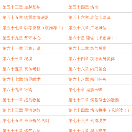
第五十三章 血脉影响
第五十四章 坊市
第五十五章 购置防御法器
第五十六章 赤盖宝珠伞
第五十七章 以零换整（求推荐！）
第五十八章 广场摊位
第五十九章 坚守本心
第六十章 诬告（求追读！）
第六十一章 谁算计谁
第六十二章 炼气后期
第六十三章 秘境
第六十四章 功德金身灵体
第六十五章 真传考核
第六十六章 内门聚会
第六十七章 清灵瞳术
第六十八章 宗门任务
第六十九章 纸鸢
第七十章 鬼脸玉蛛
第七十一章 战后收拾
第七十二章 筑基修士的遗愿
第七十三章 星河剑阵
第七十四章 坊市执事（求追读！）
第七十五章 最廉价的飞剑
第七十六章 剑道境界
第七十七章 炼气八层
第七十八章 黑山隐患