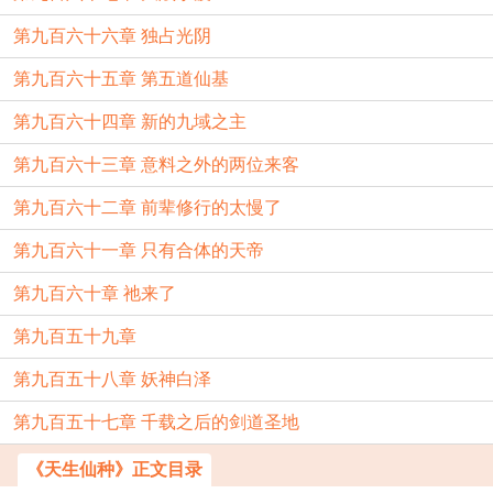
第九百六十六章 独占光阴
第九百六十五章 第五道仙基
第九百六十四章 新的九域之主
第九百六十三章 意料之外的两位来客
第九百六十二章 前辈修行的太慢了
第九百六十一章 只有合体的天帝
第九百六十章 祂来了
第九百五十九章
第九百五十八章 妖神白泽
第九百五十七章 千载之后的剑道圣地
《天生仙种》正文目录