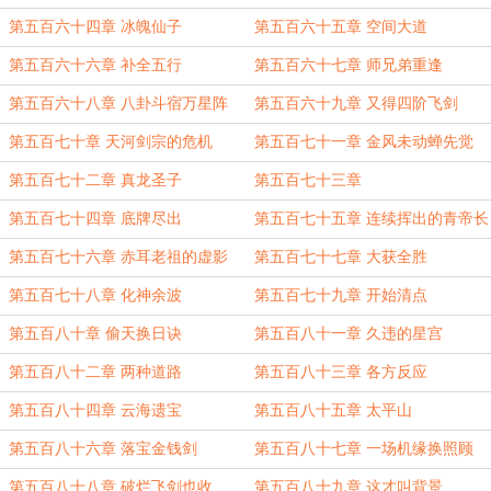
第五百六十四章 冰魄仙子
第五百六十五章 空间大道
第五百六十六章 补全五行
第五百六十七章 师兄弟重逢
第五百六十八章 八卦斗宿万星阵
第五百六十九章 又得四阶飞剑
第五百七十章 天河剑宗的危机
第五百七十一章 金风未动蝉先觉
第五百七十二章 真龙圣子
第五百七十三章
第五百七十四章 底牌尽出
第五百七十五章 连续挥出的青帝长
生剑
第五百七十六章 赤耳老祖的虚影
第五百七十七章 大获全胜
第五百七十八章 化神余波
第五百七十九章 开始清点
第五百八十章 偷天换日诀
第五百八十一章 久违的星宫
第五百八十二章 两种道路
第五百八十三章 各方反应
第五百八十四章 云海遗宝
第五百八十五章 太平山
第五百八十六章 落宝金钱剑
第五百八十七章 一场机缘换照顾
第五百八十八章 破烂飞剑也收
第五百八十九章 这才叫背景