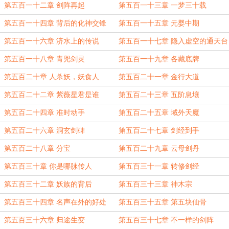
第五百一十二章 剑阵再起
第五百一十三章 一梦三十载
第五百一十四章 背后的化神交锋
第五百一十五章 元婴中期
第五百一十六章 济水上的传说
第五百一十七章 隐入虚空的通天台
第五百一十八章 青兕剑灵
第五百一十九章 各藏底牌
第五百二十章 人杀妖，妖食人
第五百二十一章 金行大道
第五百二十二章 紫薇星君是谁
第五百二十三章 五阶息壤
第五百二十四章 准时动手
第五百二十五章 域外天魔
第五百二十六章 洞玄剑碑
第五百二十七章 剑经到手
第五百二十八章 分宝
第五百二十九章 云母剑丹
第五百三十章 你是哪脉传人
第五百三十一章 转修剑经
第五百三十二章 妖族的背后
第五百三十三章 神木宗
第五百三十四章 名声在外的好处
第五百三十五章 第五块仙骨
第五百三十六章 归途生变
第五百三十七章 不一样的剑阵