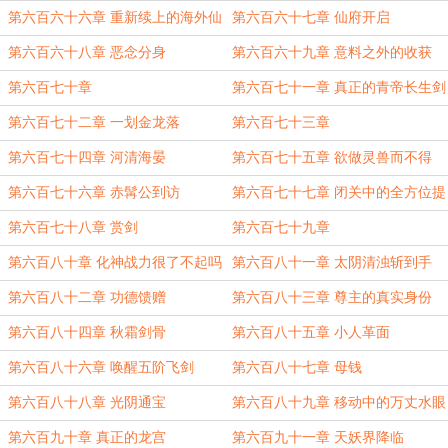
第六百六十六章 重新续上的海外仙
第六百六十七章 仙府开启
府
第六百六十八章 恶念分身
第六百六十九章 意料之外的收获
第六百七十章
第六百七十一章 真正的青帝长生剑
第六百七十二章 一划金龙落
第六百七十三章
第六百七十四章 河清海晏
第六百七十五章 欲做灵兽而不得
第六百七十六章 赤髯公到访
第六百七十七章 闭关中的全方位提
升
第六百七十八章 赏剑
第六百七十九章
第六百八十章 化神战力很了不起吗
第六百八十一章 太阴清浊斩到手
第六百八十二章 功德馈赠
第六百八十三章 尊主的真实身份
第六百八十四章 秋霜剑骨
第六百八十五章 小人革面
第六百八十六章 唤醒五阶飞剑
第六百八十七章 母钱
第六百八十八章 光阴通宝
第六百八十九章 移动中的万丈水眼
第六百九十章 真正的龙宫
第六百九十一章 天妖界降临