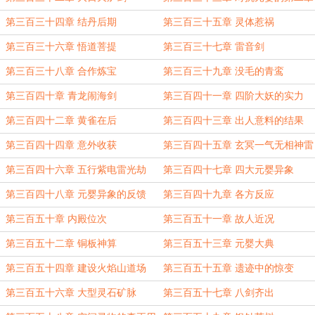
底牌
第三百三十四章 结丹后期
第三百三十五章 灵体惹祸
第三百三十六章 悟道菩提
第三百三十七章 雷音剑
第三百三十八章 合作炼宝
第三百三十九章 没毛的青鸾
第三百四十章 青龙闹海剑
第三百四十一章 四阶大妖的实力
第三百四十二章 黄雀在后
第三百四十三章 出人意料的结果
第三百四十四章 意外收获
第三百四十五章 玄冥一气无相神雷
第三百四十六章 五行紫电雷光劫
第三百四十七章 四大元婴异象
第三百四十八章 元婴异象的反馈
第三百四十九章 各方反应
第三百五十章 内殿位次
第三百五十一章 故人近况
第三百五十二章 铜板神算
第三百五十三章 元婴大典
第三百五十四章 建设火焰山道场
第三百五十五章 遗迹中的惊变
第三百五十六章 大型灵石矿脉
第三百五十七章 八剑齐出