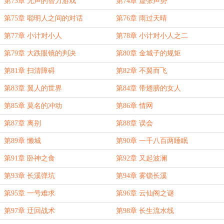
第73章 无声的智力游戏
第74章 虚张声势
第75章 聪明人之间的对话
第76章 雨过天晴
第77章 小计对小人
第78章 小计对小人之二
第79章 大跌眼镜的判决
第80章 金城子的规矩
第81章 扫清障碍
第82章 不翼而飞
第83章 翼人的世界
第84章 带翅膀的女人
第85章 莫名的冲动
第86章 情网
第87章 离别
第88章 误会
第89章 懒城
第90章 一千八百两睡眠
第91章 卧神之食
第92章 又起波澜
第93章 长溪弹坑
第94章 雾锁长溪
第95章 一号难求
第96章 云仙阁之谜
第97章 迂回战术
第98章 长生流水线