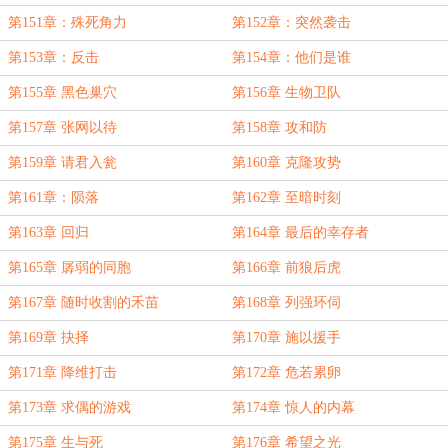
第151章：殊死角力
第152章：突然袭击
第153章：反击
第154章：他们是谁
第155章 黑色巢穴
第156章 生物卫队
第157章 张网以待
第158章 攻和防
第159章 请君入瓮
第160章 克隆攻势
第161章：陨落
第162章 至暗时刻
第163章 回归
第164章 最后的幸存者
第165章 孱弱的同胞
第166章 前狼后虎
第167章 随时收割的禾苗
第168章 列强环伺
第169章 抉择
第170章 施以援手
第171章 降维打击
第172章 危若累卵
第173章 求偶的游戏
第174章 惊人的内幕
第175章 生与死
第176章 希望之光