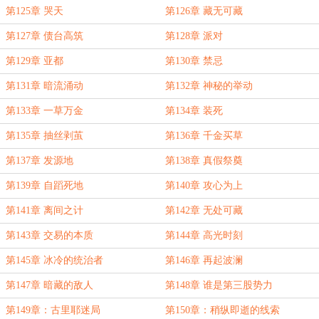
第125章 哭天
第126章 藏无可藏
第127章 债台高筑
第128章 派对
第129章 亚都
第130章 禁忌
第131章 暗流涌动
第132章 神秘的举动
第133章 一草万金
第134章 装死
第135章 抽丝剥茧
第136章 千金买草
第137章 发源地
第138章 真假祭奠
第139章 自蹈死地
第140章 攻心为上
第141章 离间之计
第142章 无处可藏
第143章 交易的本质
第144章 高光时刻
第145章 冰冷的统治者
第146章 再起波澜
第147章 暗藏的敌人
第148章 谁是第三股势力
第149章：古里耶迷局
第150章：稍纵即逝的线索