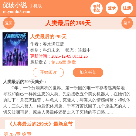
优读小说
手机版
临时
登录
注册
书架
m.youdu5.com
人类最后的299天
返回
菜单
人类最后的299天
作者：春水满江蓝
类别：科幻未来
状态：连载中
更新时间：2025-12-09 01:12:26
最新章节：
第206章 终章
开始阅读
加入书架
人类最后的299天简介：
C年，一个分崩离析的世界。第一乐园的唯一幸存者逃离禁地，
寻找和自己一样原生态的人类。先后接收五个美女机器人，在她们的
协助下：杀变态怪曽，斗龟人，克隆人，与翼人的情感纠葛；和铁体
人，三头六臀人，纯意识体周旋。千辛万苦找回了九个原生态的人，
切又波澜再起。原生人类最终还是走入了灭绝的不归路…...
《人类最后的299天》最新章节
第206章 终章