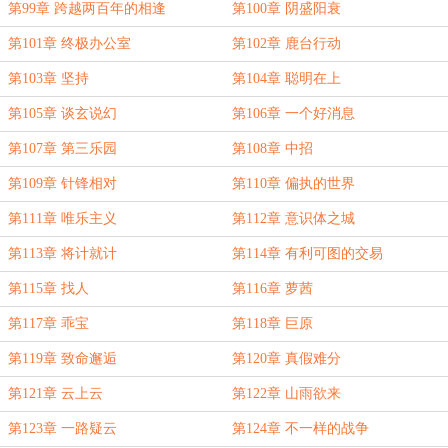
第99章 跨越两百年的相逢
第100章 阴盛阳衰
第101章 终极办公室
第102章 鹿台行动
第103章 坚持
第104章 聪明在上
第105章 谈玄说幻
第106章 一个好消息
第107章 第三乐园
第108章 中招
第109章 针锋相对
第110章 偏执的世界
第111章 唯乐主义
第112章 意识体之城
第113章 将计就计
第114章 有利可图的交易
第115章 找人
第116章 萝茜
第117章 乖宝
第118章 巨原
第119章 致命邂逅
第120章 真假难分
第121章 云上云
第122章 山雨欲来
第123章 一路疑云
第124章 不一样的战争