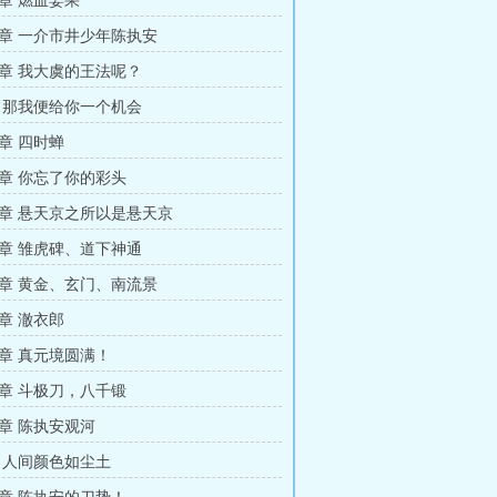
章 燃血姜果
章 一介市井少年陈执安
章 我大虞的王法呢？
 那我便给你一个机会
章 四时蝉
章 你忘了你的彩头
章 悬天京之所以是悬天京
章 雏虎碑、道下神通
章 黄金、玄门、南流景
章 澈衣郎
章 真元境圆满！
章 斗极刀，八千锻
章 陈执安观河
 人间颜色如尘土