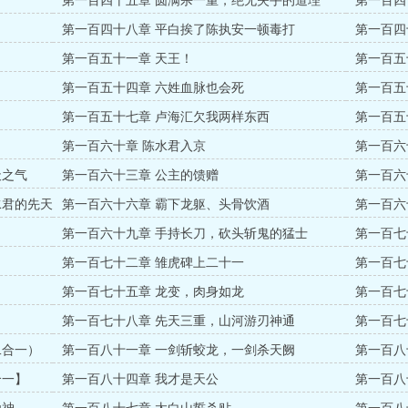
第一百四十五章 圆满杀一重，绝无失手的道理
第一百四
第一百四十八章 平白挨了陈执安一顿毒打
第一百四
第一百五十一章 天王！
第一百五
第一百五十四章 六姓血脉也会死
第一百五
第一百五十七章 卢海汇欠我两样东西
第一百五
一】
第一百六十章 陈水君入京
第一百六
天之气
第一百六十三章 公主的馈赠
第一百六
水君的先天
第一百六十六章 霸下龙躯、头骨饮酒
第一百六
第一百六十九章 手持长刀，砍头斩鬼的猛士
第一百七
第一百七十二章 雏虎碑上二十一
第一百七
一只羊
第一百七十五章 龙变，肉身如龙
第一百七
第一百七十八章 先天三重，山河游刃神通
第一百七
二合一）
第一百八十一章 一剑斩蛟龙，一剑杀天阙
第一百八
合一】
第一百八十四章 我才是天公
第一百八