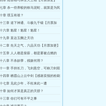
四章 陆吾相与杀生天王相【月票加更】
七章 杀一些养蛟的铁马泥蛇，就算是为民
月票加更】
十章 璞玉有谁？
十三章 道下神通、斗极九千锻【月票加
十六章 魁星！魁星！魁星！
十九章 直达玉阙之天功
十二章 先天之气，六品天功【月票加更】
十五章 人人都是柴薪，都是要被点燃的
更】
十八章 不杀妖孽，残躯何用？
十一章 手持长刀，飞剑悬空，可称刀剑双
十四章 栖霞山上云中剑【感谢卖报的粉刷
打赏】
十七章 见此少年，不枉来此一遭
十章 如何才算是真正的天骄？
十三章 你们可有不平之事