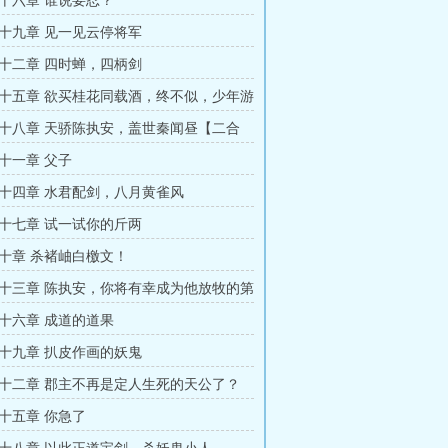
十六章 谁说要忍？
十九章 见一见云停将军
十二章 四时蝉，四柄剑
十五章 欲买桂花同载酒，终不似，少年游
十八章 天骄陈执安，盖世秦闻昼【二合
十一章 父子
十四章 水君配剑，八月黄雀风
十七章 试一试你的斤两
十章 杀褚岫白檄文！
十三章 陈执安，你将有幸成为他放牧的第
十六章 成道的道果
十九章 扒皮作画的妖鬼
十二章 郡主不再是定人生死的天公了？
十五章 你急了