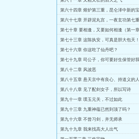
第六十一章 又粗又壮的后天之气
第六十四章 熔炉第三重，昆仑泽中新的
第六十七章 开辟泥丸宫，一夜玄功第七
第七十章 要相逢，又要如何相逢（第一
订，求月票）
第七十三章 这陈执安，可真是胆大包天
更，求首订，求月票）
第七十六章 你这吃了仙丹吧？
第七十九章 司公子，你可要好生保管好
第八十二章 风波恶
第八十五章 悬天京中有良心、持道义的
算一个
第八十八章 见了配剑女子，所以写诗
第九十一章 璞玉元关，不过如此
第九十三章 九重神蕴已然到顶了吗？
第九十六章 不曾习剑，并无师承
第九十九章 我来找高大人出气