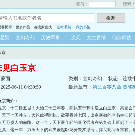
账号：
密码
温馨提示：更多作品，请搜索查找
临时书架
我的书架
悬疑
玄幻奇幻
历史军事
二次元
女生言情
仙侠武侠
玉京
来见白玉京
下蒙面
类别：玄幻奇幻
状态：连载
5-06-11 04:39:50
最新章节：
第三百零八章 黄雀
玉京简介：
玉京，十二楼五城！大治二十三年春，陈执安于梦中建立白玉京，高登玄
，天下七国并立，大乾虎视眈眈，欲要吞并七国，出身寒微的老书生扛起
八万万虞人的前路。这一年，天下最年轻的造化强者在第九碑上新刻了一个
之真。这一年，力压天下的武夫鞭起卧龙骑去罗浮海，挥戈叱问五雷君。