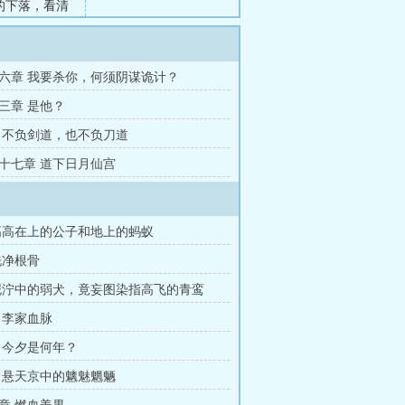
的下落，看清
腐朽的规
六章 我要杀你，何须阴谋诡计？
三章 是他？
 不负剑道，也不负刀道
十七章 道下日月仙宫
高高在上的公子和地上的蚂蚁
洗净根骨
泥泞中的弱犬，竟妄图染指高飞的青鸾
 李家血脉
 今夕是何年？
 悬天京中的魑魅魍魉