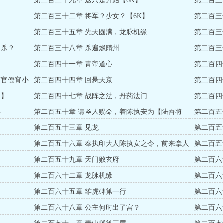
第二百二十九章 这只是开始【6K】
第二百三
第二百三十二章 将军？少女？【6K】
第二百三
第二百三十五章 先天圆满，龙脉机缘
第二百三
千余【6K
物杀？
第二百三十八章 杀遍燃隋州
第二百三
第二百四十一章 青帝道心
第二百四
下官僚宵小
第二百四十四章 回悬天京
第二百四
日】
第二百四十七章 战阵之法，丹药法门
第二百四
典
第二百五十章 请圣人赐命，着陈执安为【陆吾将
第二百五
军】
第二百五十三章 见龙
第二百五
第二百五十六章 奉执印大人陈执安之令，前来拿人
第二百五
第二百五十九章 天门败玄府
第二百六
第二百六十二章 龙脉机缘
第二百六
第二百六十五章 雏虎碑第一行
第二百六
第二百六十八章 公主何时出了宫？
第二百六