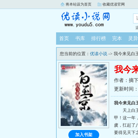
将本站设为首页
收藏优读官网
首页
书库
排行榜
完本
灵异
您当前的位置：
优读小说
-> 我今来见白
我今
作者：摘
更新时间：202
我今来见白
天上白
甲！这一年
虞，扛起了
要得见天下
加入书架