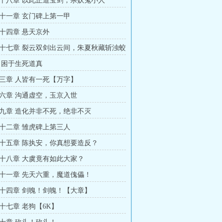
十八章 以此正道宝剑，杀妖鬼小人
十一章 玄门碑上第一甲
十四章 悬天京外
十七章 裂云双剑出云间，朱夏秋藏斩浊蛟
 困于生死道真
三章 人皆有一死【万字】
六章 沟通虚空，玉京入世
九章 造化并非不死，绝非不灭
十二章 雏虎碑上第三人
十五章 陈执安，你真想要造反？
十八章 大虞竟有如此大家？
十一章 先天六重，魔道傀儡！
十四章 剑魄！剑魄！【大章】
十七章 老狗【6K】