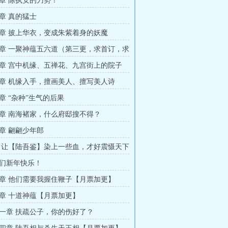
章 陈执安的刀势！
章 真的猛士
章 披上华衣，变成朱紫着身的妖魔
章 一聚神蕴五六道（第三更，求首订，求
章 宫中机缘、五禅花、九宫街上的院子
】
章 机缘入手，擅画美人、擅写美人诗
章 “杂种”生气的后果
章 南海褚家，什么府邸搜不得？
章 翩翩少年郎
 让【陆吾鉴】染上一些血，才好震慑天下
们新年快乐！
章 他们需要我握住鞭子【月票加更】
章 十道神蕴【月票加更】
一章 扶疏公子，你的伤好了？