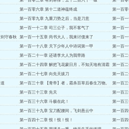
第一百零三章 有剑寒律，五千二百六十一锻
第一百零
第一百零六章 第十二道神蕴终成
第一百零
除害了【
第一百零九章 九重刀势之后，当是刀意
第一百一
？
第一百一十二章 司三公子，我不客气了
第一百一
更】
宝剑守春秋
第一百一十五章 尚书大人，我来讨债来了
第一百一
第一百一十八章 天下少年人中诗词第一甲
第一百一
第一百二十一章 还请李大人为我带路
第一百二
第一百二十四章 解把飞花蒙日月，不知天地有清霜
第一百二
【月票加
第一百二十七章 向先天拔刀
第一百二
公道
第一百三十章 【青帝】者，霜杀百草后春生万物。
第一百三
绝否？
第一百三十三章 先天
第一百三
匠的盟主
第一百三十六章 斗极在此！
第一百三
第一百三十九章 宝刀配腰间，飞剑悬云中
第一百四
第一百四十二章 恨！恨！恨！
第一百四