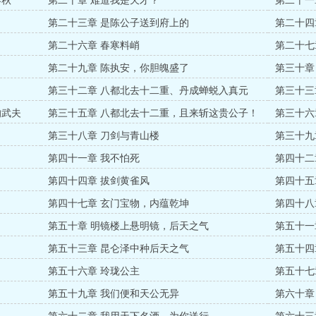
春秋
第二十章 难道我是天才？
第二十一
第二十三章 是陈公子送到府上的
第二十四
？
第二十六章 春寒料峭
第二十七
第二十九章 陈执安，你胆魄盛了
第三十章
第三十二章 八都北去十二重、丹成蝉蜕入真元
第三十三
的武夫
第三十五章 八都北去十二重，且来斩这贵公子！
第三十六
第三十八章 刀剑与青山楼
第三十九
第四十一章 我不怕死
第四十二
第四十四章 拔剑黄雀风
第四十五
第四十七章 玄门宝物，内蕴乾坤
第四十八
第五十章 明镜楼上悬明镜，后天之气
第五十一
第五十三章 昆仑泽中种后天之气
第五十四
第五十六章 玲珑公主
第五十七
第五十九章 我们便和天公无异
第六十章