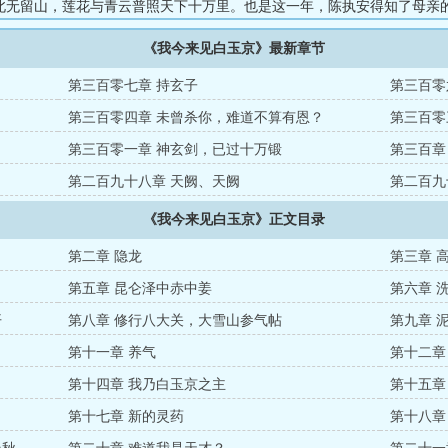
北无留山，莲花与青云普照天下十万里。也是这一年，陈执安得知了母亲
朽，于是他决定成为那【雏虎碑】上第一人，握住天穹的绶带，踩碎那些
《我今来见白玉京》最新章节
第三百零七章 持玄子
第三百零
第三百零四章 未曾杀你，难道不算有恩？
第三百零
第三百零一章 神玄剑，已过十万锻
第三百章
第二百九十八章 天阙、天阙
第二百九
《我今来见白玉京》正文目录
第二章 隐龙
第三章 
第五章 昆仑泽中赤中姜
第六章 
开
第八章 修行八大关，大雪山参气帖
第九章 
第十一章 养气
第十二章
第十四章 我乃白玉京之主
第十五章
第十七章 新的灵药
第十八章