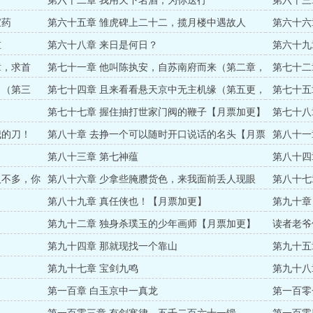
第六十二章 我用天下名酒，为你送行
第六十三
宝药
第六十五章 雏虎碑上二十二，揽月楼中遇故人
第六十六
重
第六十八章 来日是何日？
第六十九
章，求首
第七十一章 他叫陈执安，自苏南府而来（第二章，
第七十二
求首订，求月票）
月票）
！（第三
第七十四章 且来看看悬天京中无主机缘（第五更，
第七十五
求首订，求月票）
【第一章
第七十七章 握住抽打世家门阀的鞭子【月票加更】
第七十八
我的刀！
第八十章 去挣一个可以随时开口说话的名头【月票
第八十一
加更】
第八十三章 第七神蕴
第八十四
人不多，你
第八十六章 少拿些腌臜货色，来我面前丢人现眼
第八十七
【月票加更】
第八十九章 真任侠也！【月票加更】
第九十章
第九十二章 独身杀璞玉的少年画师【月票加更】
读者老爷
第九十四章 那就现找一个靠山
第九十五
第九十七章 宝剑九鸣
第九十八
第一百章 白玉京中一真龙
第一百零