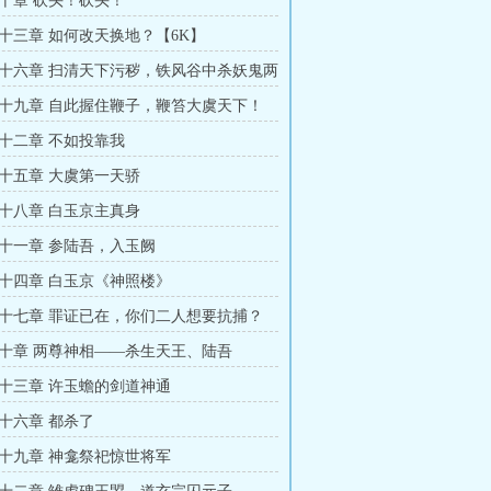
十章 砍头！砍头！
十三章 如何改天换地？【6K】
十六章 扫清天下污秽，铁风谷中杀妖鬼两
】
十九章 自此握住鞭子，鞭笞大虞天下！
十二章 不如投靠我
十五章 大虞第一天骄
十八章 白玉京主真身
十一章 参陆吾，入玉阙
十四章 白玉京《神照楼》
十七章 罪证已在，你们二人想要抗捕？
十章 两尊神相——杀生天王、陆吾
十三章 许玉蟾的剑道神通
十六章 都杀了
十九章 神龛祭祀惊世将军