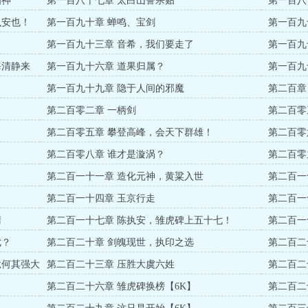
仙神
第一百八十七章 太白山誓杀贴
第一百八
执安也！
第一百九十章 蝉鸣、宝剑
第一百九
第一百九十三章 音希，我们要走了
第一百九
海清静来
第一百九十六章 道果归属？
第一百九
第一百九十九章 隐于人间的邪魔
第二百章
第二百零二章 一柄剑
第二百零
第二百零五章 攀登高峰，会天下群雄！
第二百零
第二百零八章 谁才是漩涡？
第二百零
第二百一十一章 造化元神，黄粱入世
第二百一
第二百一十四章 玉京行走
第二百一
睛
第二百一十七章 陈执安，雏虎碑上五十七！
第二百一
七？
第二百二十章 剑魄现世，执印之选
第二百二
竟何其强大
第二百二十三章 压胜大虞六姓
第二百二
第二百二十六章 雏虎碑换榜【6K】
第二百二