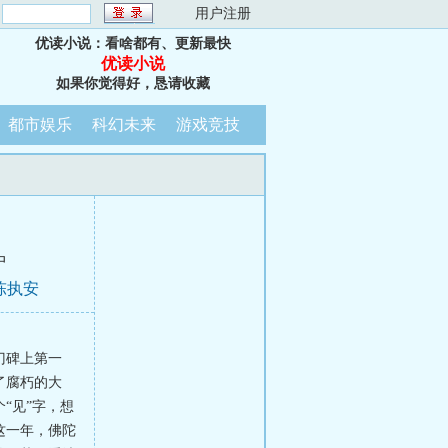
：
用户注册
优读小说：看啥都有、更新最快
优读小说
如果你觉得好，恳请收藏
都市娱乐
科幻未来
游戏竞技
中
陈执安
门碑上第一
了腐朽的大
“见”字，想
这一年，佛陀