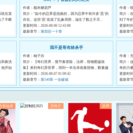
作者：糯米糖葫芦
作者：
系统在某
简介：“如今的忍界是扭曲的，因为忍界中有许多‘恶’的
简介：
为了不断
存在。这些‘恶’造就了乱象局势，滋生了数之不尽...
到了年
更新时间：2026-08-06 12:43:08
书。...
更新时间：2
最新章节：
第四百一十章
最新章
我不是哥布林杀手
作者：柚子坊
作者：
品和换洗
简介：【奇幻世界，慢节奏冒险，法师，怪物图鉴收
简介：
，他开始
集】来到奇幻异世界，得到一本击杀收集怪物，数量越
奇的力
多就...
更新时间：2026-08-07 01:09:42
神...
更新时间：2
最新章节：
第540章 一击破城
最新章
古装仙侠
恐怖片
足球