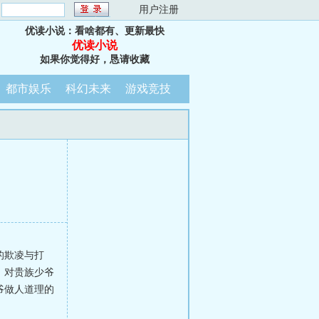
：
用户注册
优读小说：看啥都有、更新最快
优读小说
如果你觉得好，恳请收藏
都市娱乐
科幻未来
游戏竞技
的欺凌与打
，对贵族少爷
爷做人道理的