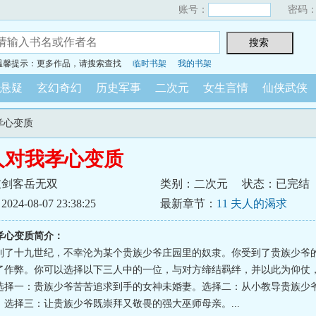
账号：
密码
温馨提示：更多作品，请搜索查找
临时书架
我的书架
悬疑
玄幻奇幻
历史军事
二次元
女生言情
仙侠武侠
孝心变质
人对我孝心变质
衣剑客岳无双
类别：二次元
状态：已完结
4-08-07 23:38:25
最新章节：
11 夫人的渴求
孝心变质简介：
到了十九世纪，不幸沦为某个贵族少爷庄园里的奴隶。你受到了贵族少爷
了作弊。你可以选择以下三人中的一位，与对方缔结羁绊，并以此为仰仗
选择一：贵族少爷苦苦追求到手的女神未婚妻。选择二：从小教导贵族少
。选择三：让贵族少爷既崇拜又敬畏的强大巫师母亲。...