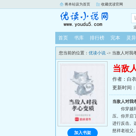
将本站设为首页
收藏优读官网
首页
书库
排行榜
完本
灵异
您当前的位置：
优读小说
-> 当敌人对我
当敌
作者：白
更新时间：202
当敌人对我
你穿越
压。你开启
进行反击。
慈祥老祖父
加入书架