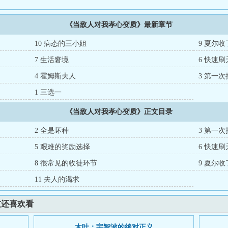
《当敌人对我孝心变质》最新章节
10 病态的三小姐
9 夏尔
7 生活窘境
6 快速
4 霍姆斯夫人
3 第一
1 三选一
《当敌人对我孝心变质》正文目录
2 全是坏种
3 第一
5 艰难的奖励选择
6 快速
8 很常见的收徒环节
9 夏尔
11 夫人的渴求
友还喜欢看
木叶：宇智波的绝对正义