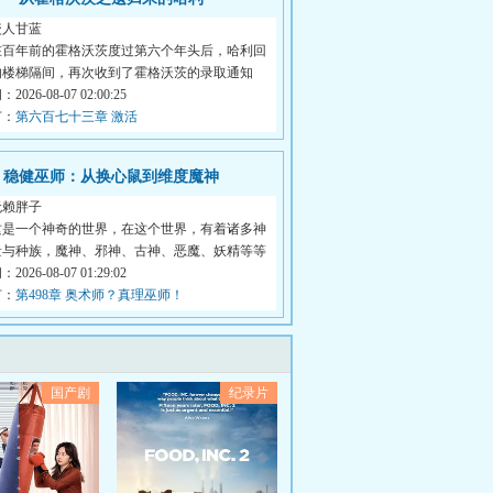
咬人甘蓝
在百年前的霍格沃茨度过第六个年头后，哈利回
的楼梯隔间，再次收到了霍格沃茨的录取通知
026-08-07 02:00:25
节：
第六百七十三章 激活
稳健巫师：从换心鼠到维度魔神
无赖胖子
这是一个神奇的世界，在这个世界，有着诸多神
量与种族，魔神、邪神、古神、恶魔、妖精等等
026-08-07 01:29:02
节：
第498章 奥术师？真理巫师！
国产剧
纪录片