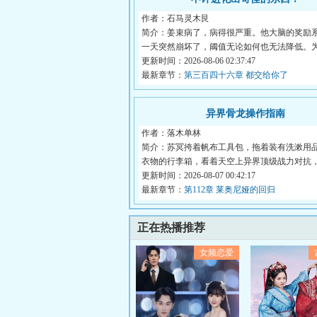
作者：石马灵木艮
简介：姜束病了，病得很严重。他大脑的奖励
一天突然崩坏了，阈值无论如何也无法降低。
收...
更新时间：2026-08-06 02:37:47
最新章节：
第三百四十六章 都交给你了
异界骨龙操作指南
作者：落木单林
简介：苏冥挎着帆布工具包，拖着装有洗漱用
衣物的行李箱，看着天空上异界顶级战力对抗
怀...
更新时间：2026-08-07 00:42:17
最新章节：
第112章 莱奥尼娅的回归
正在热播推荐
女频恋爱