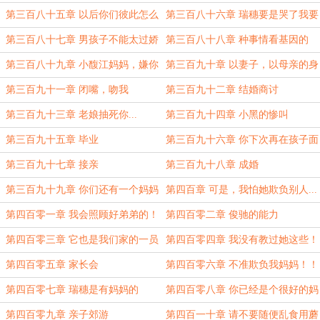
第三百八十五章 以后你们彼此怎么
第三百八十六章 瑞穗要是哭了我要
称呼？
你们好看！
第三百八十七章 男孩子不能太过娇
第三百八十八章 种事情看基因的
惯
第三百八十九章 小馥江妈妈，嫌你
第三百九十章 以妻子，以母亲的身
和妈妈能吃...
份存活在这个世界
第三百九十一章 闭嘴，吻我
第三百九十二章 结婚商讨
第三百九十三章 老娘抽死你...
第三百九十四章 小黑的惨叫
第三百九十五章 毕业
第三百九十六章 你下次再在孩子面
前乱来，我抽死你！
第三百九十七章 接亲
第三百九十八章 成婚
第三百九十九章 你们还有一个妈妈
第四百章 可是，我怕她欺负别人...
第四百零一章 我会照顾好弟弟的！
第四百零二章 俊驰的能力
第四百零三章 它也是我们家的一员
第四百零四章 我没有教过她这些！
第四百零五章 家长会
第四百零六章 不准欺负我妈妈！！
第四百零七章 瑞穗是有妈妈的
第四百零八章 你已经是个很好的妈
妈了
第四百零九章 亲子郊游
第四百一十章 请不要随便乱食用蘑