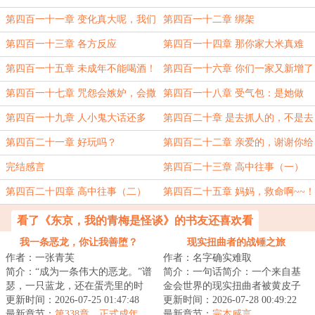
菇！
第四百一十一章 变化真大呢，我们
第四百一十二章 绑架
家...
第四百一十三章 各方反应
第四百一十四章 那你家大米真难
吃...
第四百一十五章 未成年不能喝酒！
第四百一十六章 你们一家又新增了
两个核弹是么
第四百一十七章 咒怨会嫉妒，会撒
第四百一十八章 受气包：是她做
谎，是很正常的！
的，要打你就去打她...
第四百一十九章 人小鬼大话还多
第四百二十章 是去抓人的，不是去
杀人的
第四百二十一章 好玩吗？
第四百二十二章 亲爱的，谢谢你给
我们带来的一切（结局）
完结感言
第四百二十三章 高中往事（一）
第四百二十四章 高中往事（二）
第四百二十五章 妈妈，救命啊~~！
看了《东京，我的青梅是怪谈》的书友还喜欢看
我一条恶龙，你让我善堕？
现实扭曲者的战锤之旅
作者：一张青芙
作者：名字确实难取
简介：“成为一条伟大的恶龙。”谱
简介：一句话简介：一个来自基
瑟，一只蓝龙，还在蛋壳里的时
金会世界的现实扭曲者被黄皮子
候，就拥有了这个梦想。只要加
更新时间：2026-07-25 01:47:48
征兵，穿越到了战锤世界，开始
更新时间：2026-07-28 00:49:22
入蓝龙的家...
最新章节：
第338章、正式成年
拯救人类之旅的...
最新章节：
完本感言