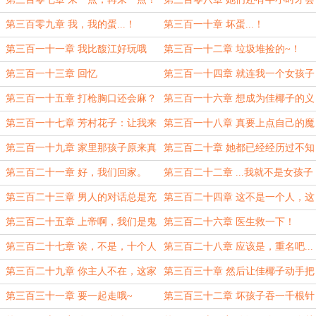
来，进来说话~
第三百零九章 我，我的蛋...！
第三百一十章 坏蛋...！
第三百一十一章 我比馥江好玩哦
第三百一十二章 垃圾堆捡的~！
~？
第三百一十三章 回忆
第三百一十四章 就连我一个女孩子
看也有些迷糊呀...
第三百一十五章 打枪胸口还会麻？
第三百一十六章 想成为佳椰子的义
母...
第三百一十七章 芳村花子：让我来
第三百一十八章 真要上点自己的魔
试试你的天灵盖
法攻击，会出大事的！
第三百一十九章 家里那孩子原来真
第三百二十章 她都已经经历过不知
的过很苦...
道多少次了
第三百二十一章 好，我们回家。
第三百二十二章 ...我就不是女孩子
了吗？！
第三百二十三章 男人的对话总是充
第三百二十四章 这不是一个人，这
满了萧瑟
是三个人！
第三百二十五章 上帝啊，我们是鬼
第三百二十六章 医生救一下！
啊
第三百二十七章 诶，不是，十个人
第三百二十八章 应该是，重名吧...
么？
第三百二十九章 你主人不在，这家
第三百三十章 然后让佳椰子动手把
就不能呆了？
它杀了？
第三百三十一章 要一起走哦~
第三百三十二章 坏孩子吞一千根针