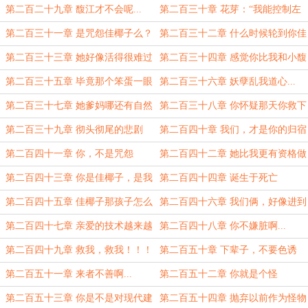
惑啊...
坏处了？
第二百二十九章 馥江才不会呢...
第二百三十章 花芽：“我能控制左
边...”花子：“我能控制右边...
第二百三十一章 是咒怨佳椰子么？
第二百三十二章 什么时候轮到你佳
椰子骑到我头上了
第二百三十三章 她好像活得很难过
第二百三十四章 感觉你比我和小馥
江还要像个怪物
第二百三十五章 毕竟那个笨蛋一眼
第二百三十六章 妖孽乱我道心...
就把我认出来了呀...
第二百三十七章 她爹妈哪还有自然
第二百三十八章 你怀疑那天你救下
死亡的份！
的，是年幼的佳椰子？
第二百三十九章 彻头彻尾的悲剧
第二百四十章 我们，才是你的归宿
第二百四十一章 你，不是咒怨
第二百四十二章 她比我更有资格做
宇多家的大妇
第二百四十三章 你是佳椰子，是我
第二百四十四章 诞生于死亡
们家的佳椰子
第二百四十五章 佳椰子那孩子怎么
第二百四十六章 我们俩，好像进到
办？
了什么奇奇怪怪的事件里面
第二百四十七章 亲爱的技术越来越
第二百四十八章 你不嫌脏啊...
好咯~
第二百四十九章 救我，救我！！！
第二百五十章 下辈子，不要色诱
了...
第二百五十一章 来者不善啊...
第二百五十二章 你就是个怪
物！！！
第二百五十三章 你是不是对现代建
第二百五十四章 抛弃以前作为怪物