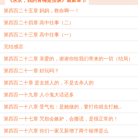
《东京，我的青梅是怪谈》最新章节
第四百二十五章 妈妈，救命啊~~！
第四百二十四章 高中往事（二）
第四百二十三章 高中往事（一）
完结感言
第四百二十二章 亲爱的，谢谢你给我们带来的一切（结局）
第四百二十一章 好玩吗？
第四百二十章 是去抓人的，不是去杀人的
第四百一十九章 人小鬼大话还多
第四百一十八章 受气包：是她做的，要打你就去打她...
第四百一十七章 咒怨会嫉妒，会撒谎，是很正常的！
第四百一十六章 你们一家又新增了两个核弹是么