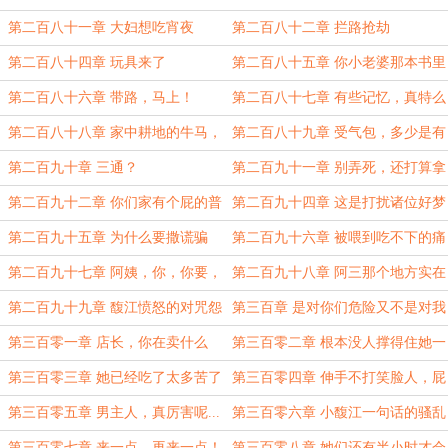
都会被抹掉啊...
较管用
第二百八十一章 大妇想吃宵夜
第二百八十二章 拦路抢劫
第二百八十四章 玩具来了
第二百八十五章 你小老婆那本书里
发现的
第二百八十六章 带路，马上！
第二百八十七章 有些记忆，真特么
令人恶心！
第二百八十八章 家中耕地的牛马，
第二百八十九章 受气包，多少是有
外面跑路的牛马
点捡垃圾的天赋的...
第二百九十章 三通？
第二百九十一章 别弄死，还打算拿
去卖钱呢。
第二百九十二章 你们家有个屁的普
第二百九十四章 这是打扰诸位好梦
通人...！
的一点小小的补偿
第二百九十五章 为什么要撒谎骗
第二百九十六章 被喂到吃不下的痛
她？！
苦记忆开始攻击受气包的大脑
第二百九十七章 阿姨，你，你要，
第二百九十八章 阿三那个地方实在
立字据...
是过于邪门儿了...
第二百九十九章 馥江愤怒的对咒怨
第三百章 是对你们危险又不是对我
佳椰子发起了追逐
危险
第三百零一章 店长，你在卖什么
第三百零二章 根本没人撑得住她一
呀？
拳
第三百零三章 她已经吃了太多苦了
第三百零四章 伸手不打笑脸人，屁
啦！
第三百零五章 男主人，真厉害呢...
第三百零六章 小馥江一句话的骚乱
第三百零七章 来一点，再来一点！
第三百零八章 她们还有半小时才会