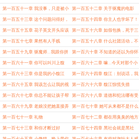
的...
醒了
第一百五十一章 我没事，只是被小
第一百五十二章 关于驱魔的电影
小的关了下禁闭...
第一百五十三章 这个问题问得好，
第一百五十四章 你主人也学坏了！
我也不知道。
第一百五十五章 花子英文开头应该
第一百五十六章 如假包换，死于三
怎么拼？
十二年前的藤本高校。
第一百五十七章 果然有人手贱
第一百五十八章 什么社团活动，不
要管它！
第一百五十九章 驱魔师...我跟你拼
第一百六十章 不知道的还以为你怀
了！！
孕两个月了呢！
第一百六十一章 你可以叫川上馥
第一百六十二章 嘛...今天对那个小
江，可以叫宇多馥江，但你不能叫川
不点做得确实有点过火了...
第一百六十三章 你是我的小馥江
第一百六十四章 馥江：别说话，我
又馥江
是迦叶
第一百六十五章 我该怎么让我的视
第一百六十六章 馥江惊慌失措
野变回去...
第一百六十七章 你总不能让孩子帮
第一百六十八章 道德和犯法哪有受
你解决吧？
气包的成长来得重要
第一百六十九章 老娘没把她直接弄
第一百七十章 她可从来都不是什么
死已经算她祖上积德了！
善男信女...
第一百七十一章 礼物
第一百七十二章 都在用臭臭的地方
赚香香的钱
第一百七十三章 和你才断过好
第一百七十四章 黑社会就是黑社
吧...？
会，没脑子一辈子都是扑街！
第一百七十五章 小馋猫，晚上带你
第一百七十六章 有些对迦叶大人感