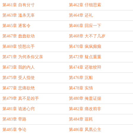
第461章 自有分寸
第462章 仔细思索
第463章 滥杀无辜
第464章 还礼
第465章 逐客令
第466章 回应一下
第467章 蠢蠢欲动
第468章 大不了几岁
第469章 愤怒出手
第470章 疯疯癫癫
第471章 为何杀你父亲
第472章 疑点重重
第473章 我的内人
第474章 还敢狡辩
第475章 受人指使
第476章 沉船
第477章 悲痛欲绝
第478章 实情
第479章 真不是凶手
第480章 掩盖证据
第481章 诡迷心窍
第482章 痛改前非
第483章 带路
第484章 噩耗
第485章 争论
第486章 凤凰公主