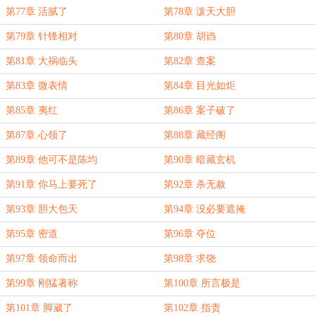
第77章 活腻了
第78章 泼天大胆
第79章 针锋相对
第80章 胡诌
第81章 大祸临头
第82章 查案
第83章 微表情
第84章 目光如炬
第85章 夷红
第86章 案子破了
第87章 心领了
第88章 藏经阁
第89章 他可不是陈均
第90章 暗藏玄机
第91章 你马上要死了
第92章 杀无赦
第93章 胆大包天
第94章 没必要遮掩
第95章 密道
第96章 夺位
第97章 领命而出
第98章 求饶
第99章 刚猛著称
第100章 所言极是
第101章 脚崴了
第102章 指责