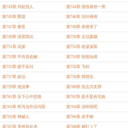
第743章 何处找人
第744章 借你身份一用
第745章 图谋
第746章 五叶禅师
第747章 惨景
第748章 杀便杀了
第749章 深居简出
第750章 太过蹊跷
第751章 试探
第752章 老谋深算
第753章 不许喜欢她
第754章 惊扰仙师
第755章 疲于应付
第756章 飞剑
第757章 妖法
第758章 撑得住
第759章 他没事
第760章 意志力支撑
第761章 压下心中悲痛
第762章 是不是有毛病
第763章 死马当作活马医
第764章 没听错吧
第765章 神秘人
第766章 杀手锏
第767章 竟然有此术
第768章 被盯上了