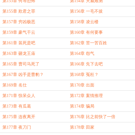
第153章 何等恐怖
第154章 天威难测
第155章 欺君之罪
第156章 一毛不拔
第157章 穷凶极恶
第158章 凌云楼
第159章 豪气干云
第160章 有何要事
第161章 装死是吧
第162章 苦一苦百姓
第163章 砸龙王庙
第164章 怨气
第165章 曹司马死了
第166章 先下去吧
第167章 凶手是曹豹？
第168章 冤枉？
第169章 名仕
第170章 出面
第171章 惊呆众人
第172章 案情推理
第173章 有瓜葛
第174章 骗局
第175章 连夜离开
第176章 比之前快了一倍
第177章 夜刀门
第178章 田家