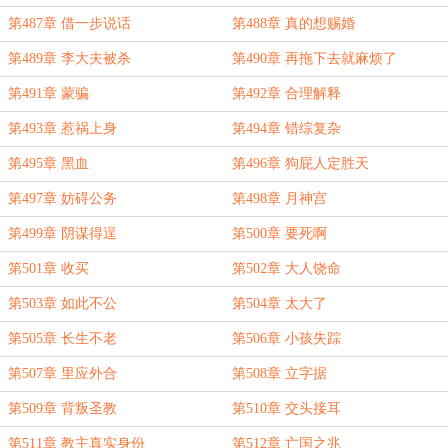
第487章 借一步说话
第488章 真的想赐婚
第489章 李大夫被杀
第490章 再拖下去就麻烦了
第491章 蒙骗
第492章 合理解释
第493章 惹祸上身
第494章 错综复杂
第495章 黑血
第496章 狗屁人定胜天
第497章 妨碍公务
第498章 月神宫
第499章 阴谋得逞
第500章 要死啊
第501章 收买
第502章 大人饶命
第503章 如此不公
第504章 太大了
第505章 长生不老
第506章 小孩失踪
第507章 里应外合
第508章 立字据
第509章 背叛圣教
第510章 交头接耳
第511章 教主真实身份
第512章 亡国之兆