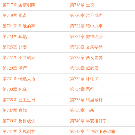
第717章 案情明朗
第718章 重罚
第719章 预谋
第720章 泣不成声
第721章 昨晚的事
第722章 暗中办事
第723章 耳熟
第724章 懒得理会
第725章 赴宴
第726章 文采斐然
第727章 不共戴天
第728章 两女差异
第729章 活尸
第730章 威武侯
第731章 恍然大悟
第732章 吓住了
第733章 包庇
第734章 恶行
第735章 公主生日
第736章 绵里藏针
第737章 宣战
第738章 当杀
第739章 反目成仇
第740章 早安排好了
第741章 客栈刺客
第742章 不怕陛下杀你嘛