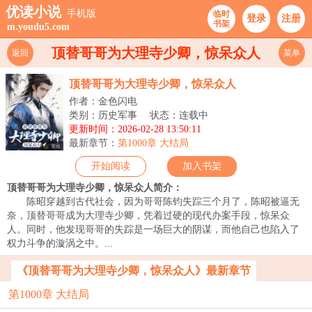
优读小说
手机版
临时
登录
注册
书架
m.youdu5.com
顶替哥哥为大理寺少卿，惊呆众人
返回
菜单
顶替哥哥为大理寺少卿，惊呆众人
作者：金色闪电
类别：历史军事
状态：连载中
更新时间：2026-02-28 13:50:11
最新章节：
第1000章 大结局
开始阅读
加入书架
顶替哥哥为大理寺少卿，惊呆众人简介：
陈昭穿越到古代社会，因为哥哥陈钧失踪三个月了，陈昭被逼无
奈，顶替哥哥成为大理寺少卿，凭着过硬的现代办案手段，惊呆众
人。同时，他发现哥哥的失踪是一场巨大的阴谋，而他自己也陷入了
权力斗争的漩涡之中。...
《顶替哥哥为大理寺少卿，惊呆众人》最新章节
第1000章 大结局