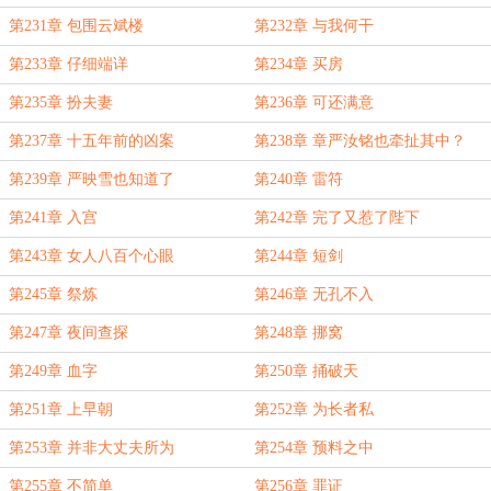
第231章 包围云斌楼
第232章 与我何干
第233章 仔细端详
第234章 买房
第235章 扮夫妻
第236章 可还满意
第237章 十五年前的凶案
第238章 章严汝铭也牵扯其中？
第239章 严映雪也知道了
第240章 雷符
第241章 入宫
第242章 完了又惹了陛下
第243章 女人八百个心眼
第244章 短剑
第245章 祭炼
第246章 无孔不入
第247章 夜间查探
第248章 挪窝
第249章 血字
第250章 捅破天
第251章 上早朝
第252章 为长者私
第253章 并非大丈夫所为
第254章 预料之中
第255章 不简单
第256章 罪证