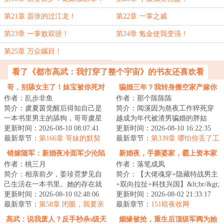
第21章 嚣张的过江龙！
第22章 一掌之威
第23章 一掌败双骄！
第24章 氪金使我变强！
第25章 万众瞩目！
看了《都市高武：我打穿了整个宇宙》的书友还喜欢看
哥，别舔女主了！妹宝被你死对
骗婚三年？我转身搬空家产嫁你
作者：乱步非鱼
作者：那个陈陈陈
头亲晕了
上司！
简介：虞夏茵觉醒后得知自己是
简介：闻溪因为熬夜工作猝死穿
一本书里男主的舔狗，哥哥虞星
越成为年代被渣男骗婚的胖姑
繁是女主的舔狗。&lt;br/&gt;兄妹
更新时间：2026-08-10 08:07:41
娘。&lt;br/&gt;渣夫攀高枝和领导
更新时间：2026-08-10 16:22:35
俩舔到最后...
最新章节：
第166章 哥妹的默契
女儿在军区双...
最新章节：
第339章 哪怕你丢了工
作我也能养得起你
错嫁随军：新婚夜冷面军少沦陷
新婚夜，手撕婆家，霸上资本家
作者：桃三月
作者：落笔成凤
了
大少
简介：相亲前夕，姜珍霓梦见自
简介：【大佬魂穿+隐藏特战男主
己生活在一本书里。她的存在就
+双向拉扯+科技兴国】&lt;br/&gt;
是为了衬托女主幸福美满的对照
更新时间：2026-08-10 02:48:06
末世大佬魂穿成六十年代的小可
更新时间：2026-08-02 21:33:17
组。女主明明是...
最新章节：
第58章 闭眼，我要亲
怜。&lt;br...
最新章节：
151暗夜收网
你了
高武：说我废人？反手秒杀s级天
姻缘被抢，重生后顶级军阀为她