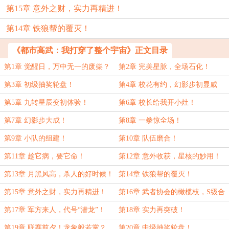
第15章 意外之财，实力再精进！
第14章 铁狼帮的覆灭！
《都市高武：我打穿了整个宇宙》正文目录
第1章 觉醒日，万中无一的废柴？
第2章 完美星脉，全场石化！
第3章 初级抽奖轮盘！
第4章 校花有约，幻影步初显威
第5章 九转星辰变初体验！
第6章 校长给我开小灶！
第7章 幻影步大成！
第8章 一拳惊全场！
第9章 小队的组建！
第10章 队伍磨合！
第11章 趁它病，要它命！
第12章 意外收获，星核的妙用！
第13章 月黑风高，杀人的好时候！
第14章 铁狼帮的覆灭！
第15章 意外之财，实力再精进！
第16章 武者协会的橄榄枝，S级合
同！
第17章 军方来人，代号“潜龙”！
第18章 实力再突破！
第19章 联赛前夕！龙象般若掌？
第20章 中级抽奖轮盘！