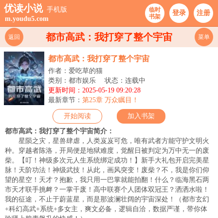
优读小说
手机版
临时
登录
注册
书架
m.youdu5.com
都市高武：我打穿了整个宇宙
返回
菜单
都市高武：我打穿了整个宇宙
作者：爱吃草的猫
类别：都市娱乐
状态：连载中
更新时间：2025-05-19 09:20:28
最新章节：
第25章 万众瞩目！
开始阅读
加入书架
都市高武：我打穿了整个宇宙简介：
星陨之灾，星兽肆虐，人类岌岌可危，唯有武者方能守护文明火
种。穿越者陈洛，开局便是地狱难度，觉醒日被判定为万中无一的废
柴。【叮！神级多次元人生系统绑定成功！】新手大礼包开启完美星
脉！天阶功法！神级武技！从此，画风突变！废柴？不，我是你们仰
望的星空！天才？抱歉，我只用一巴掌就能拍翻！什么？临海黑石两
市天才联手挑衅？一掌干废！高中联赛个人团体双冠王？洒洒水啦！
我的征途，不止于蔚蓝星，而是那波澜壮阔的宇宙深处！（都市玄幻
+科幻高武+系统+多女主，爽文必备，逻辑自洽，数据严谨，带你体