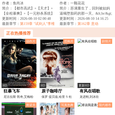
作者：鱼尚冰
作者：一颗花花
赋
撑腰
简介：【都市高武】+【天才】+
简介：苏满重生了，回到被姑妈
【全程暴爽】+【一元秒杀系统】
逼喝堕胎药的那一天。&lt;br/&gt;
&lt;br/&gt;B级天才叶辰，在武道
更新时间：2026-08-10 02:00:48
上一世，她被姑父姑妈骗光彩
更新时间：2026-08-10 14:16:25
高考前夜惨...
最新章节：
第159章 “试剑人”李维
礼、贱卖傻子...
最新章节：
第162章 意动
博
正在热播推荐
动作片
恐怖片
剧情片
HD
HD
更新HD
狂暴飞车
原子咖啡厅
有风在唱歌
尼古拉斯·凯奇,艾梅柏·
保罗·提贝兹,哈里·S·杜
龙进刚,刘冰欣
希尔德,威廉·菲克
鲁门,W.H.P.Bland
斯诺克
写真热舞
现代都市