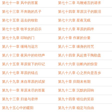
第七十一章 风中的答案
第七十二章 马鞭难言的请求
第七十三章 不奔跑的爪子
第七十四章 草原汉子的眼泪
第七十五章 远去的牧歌
第七十六章 星夜无眠
第七十七章 牧羊女的启示
第七十八章 草原的羁绊
第七十九章 叩响的门
第八十章 作家的分量
第八十一章 缰绳与远方
第八十二章 缠身的符咒
第八十三章 夜风中的铃铛声
第八十四章 风起查干陶勒盖
第八十五章 草原留下的印记
第八十六章 毡帐内的惊雷
第八十七章 草原的锚点
第八十八章 心之所向是吾乡
第八十九章 来自草原的试探
第九十章 归期未有期
第九十一章 草原未尽的答案
第九十二章 沉默的回响
第九十三章 归途与牵绊
第九十四章 错位的笑容
第九十五心中的暖阳
第九十六章 稳定与自由