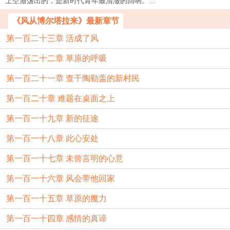
上空激荡出的，是新时代青年最清澈的回响。...
《风从博尔塔拉来》最新章节
第一百二十三章 活成了风
第一百二十二章 草原的呼吸
第一百二十一章 查干陶勒盖的新村民
第一百二十章 难题在桌面之上
第一百一十九章 新的征途
第一百一十八章 此心安处
第一百一十七章 未曾言明的心意
第一百一十六章 风会带他回家
第一百一十五章 草原的魔力
第一百一十四章 感情的真谛