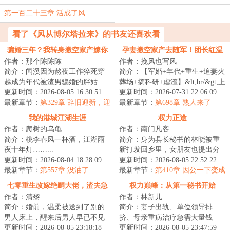
民
第一百二十三章 活成了风
看了《风从博尔塔拉来》的书友还喜欢看
骗婚三年？我转身搬空家产嫁你
孕妻搬空家产去随军！团长红温
作者：那个陈陈陈
作者：挽风也写风
上司！
了
简介：闻溪因为熬夜工作猝死穿
简介：【军婚+年代+重生+追妻火
越成为年代被渣男骗婚的胖姑
葬场+搞科研+虐渣】&lt;br/&gt;上
娘。&lt;br/&gt;渣夫攀高枝和领导
更新时间：2026-08-05 16:30:51
一世被堂姐一家夺家产，骗打
更新时间：2026-07-31 22:06:09
女儿在军区双...
最新章节：
第329章 辞旧迎新，迎
胎，哄离婚。...
最新章节：
第698章 熟人来了
接新一年
我的港城江湖生涯
权力正途
作者：爬树的乌龟
作者：南门凡客
简介：桃李春风一杯酒，江湖雨
简介：身为县长秘书的林晓被重
夜十年灯……...
新打发回乡里，女朋友也提出分
更新时间：2026-08-04 18:28:09
手，父母工作的调动也被迫暂
更新时间：2026-08-05 22:52:22
最新章节：
第557章 没油了
停，一件件、一桩...
最新章节：
第410章 因公一下变成
贪官
七零重生改嫁绝嗣大佬，渣夫急
权力巅峰：从第一秘书开始
作者：清黎
作者：林新儿
眼了
简介：婚前，温柔被送到了别的
简介：妻子出轨、单位领导排
男人床上，醒来后男人早已不见
挤、母亲重病治疗急需大量钱
身影，只知道他是村里抓来的特
更新时间：2026-08-05 23:18:18
款，王晨在人生的十字路口面临
更新时间：2026-08-05 23:47:59