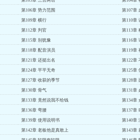
第103章 三言两语
第104章
第106章 势力范围
第107章
第109章 横行
第110章
第112章 判官
第113章
第115章 别犹豫
第116章
第118章 配音演员
第119章
第121章 还挺出名
第122章
第124章 平平无奇
第125章
第127章 收获的季节
第128章
第130章 骨气
第131章
第133章 竟然说我不给钱
第134章
第136章 弯腰
第137章
第139章 使用说明书
第140章
第142章 老板他是真敢上
第143章