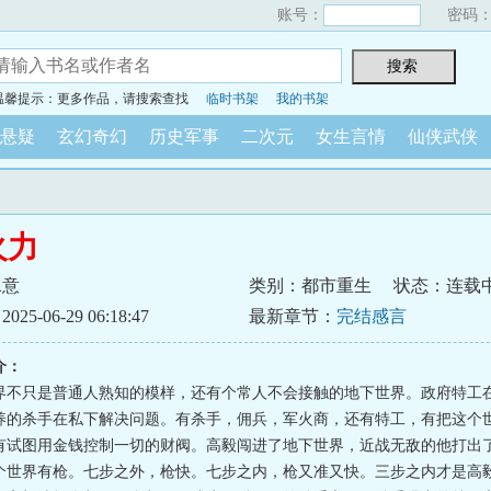
账号：
密码
温馨提示：更多作品，请搜索查找
临时书架
我的书架
悬疑
玄幻奇幻
历史军事
二次元
女生言情
仙侠武侠
火力
水意
类别：都市重生
状态：连载
5-06-29 06:18:47
最新章节：
完结感言
介：
界不只是普通人熟知的模样，还有个常人不会接触的地下世界。政府特工
养的杀手在私下解决问题。有杀手，佣兵，军火商，还有特工，有把这个
有试图用金钱控制一切的财阀。高毅闯进了地下世界，近战无敌的他打出
个世界有枪。七步之外，枪快。七步之内，枪又准又快。三步之内才是高