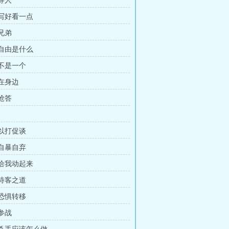
 等人
 写好看一点
 兄弟
 自由是什么
 不是一个
 在身边
 抢答
 以打促谈
 自暴自弃
 给我动起来
 待客之道
 恐惧转移
 参战