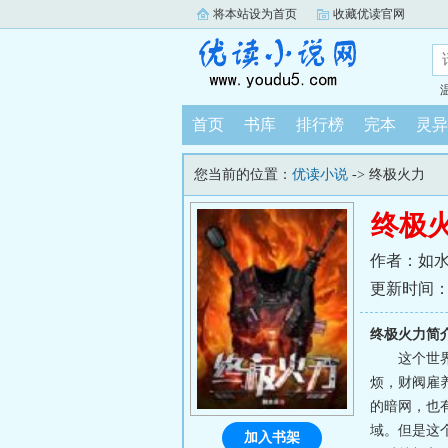
将本站设为首页
收藏优读官网
首页
书库
排行榜
完本
灵异
您当前的位置：
优读小说
-> 终极火力
终极
作者：如
更新时间：202
终极火力简
这个世
烦，财阀雇
的暗网，也
域。但是这
加入书架