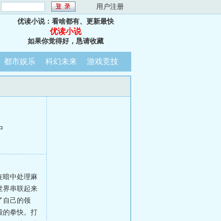
：
用户注册
优读小说：看啥都有、更新最快
优读小说
如果你觉得好，恳请收藏
都市娱乐
科幻未来
游戏竞技
中
在暗中处理麻
世界串联起来
了自己的领
毅的拳快。打