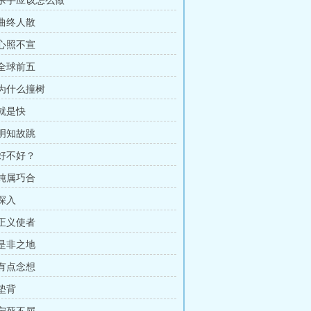
章 杀手应该怎么做
 曲终人散
 心照不宣
 全球前五
 为什么撞树
 就是快
 明知故跳
 好不好？
 纯属巧合
 深入
 正义使者
 是非之地
 有点念想
 垫背