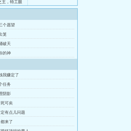
之王，特工眼
就是终极火
 三个愿望
 出笼
 捅破天
 你的神
这钱我赚定了
三个任务
心理阴影
夕死可矣
 肯定有点儿问题
来都来了