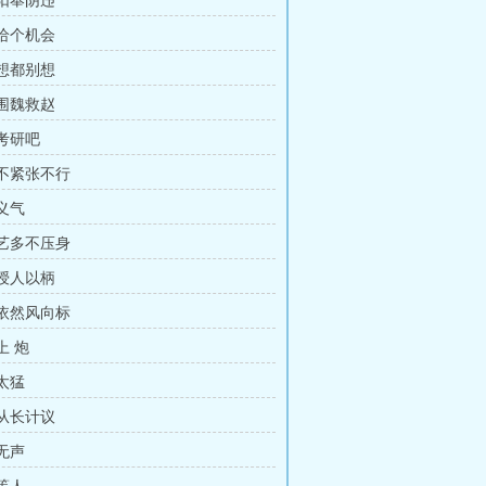
 阳奉阴违
 给个机会
 想都别想
 围魏救赵
 考研吧
 不紧张不行
 义气
 艺多不压身
 授人以柄
 依然风向标
上 炮
 太猛
 从长计议
 无声