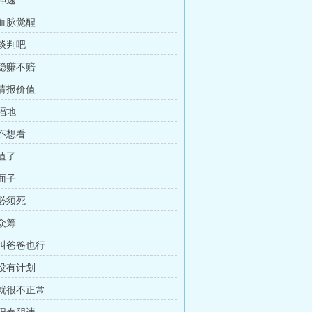
 神速
 血脉觉醒
 谈判吧
 稳赚不赔
 请报价值
 福地
 不想看
 值了
 面子
 必须死
 众筹
 叫爸爸也行
 没有计划
 就很不正常