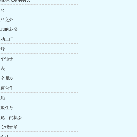
 鄙视链顶端的男人
耗材
意料之外
 花园的花朵
主动上门
蜜蜂
要个锤子
爆表
交个朋友
深度合作
上船
垃圾任务
 理论上的机会
 其实很简单