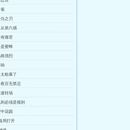
没忍住
黄雀
复仇之刃
 遵从第六感
没有痛苦
不是蜜蜂
风格强烈
双响
 是太粗暴了
 今夜百无禁忌
快速转场
 规则必须是规则
空中花园
 格局打开