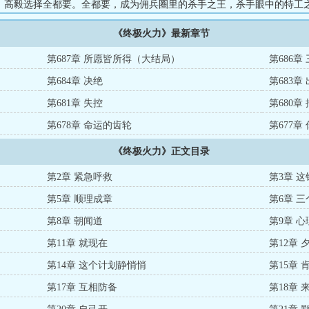
，高毅选择全都要。全都要，成为佣兵圈里的杀手之王，杀手眼中的特工
王，成为军火商眼中的情报之王。直到在整个地下世界加冕为王，高毅，
《终极火力》最新章节
第687章 所愿皆所得（大结局）
第686章
第684章 决绝
第683章
第681章 失控
第680章
第678章 命运的齿轮
第677章
《终极火力》正文目录
第2章 紧急呼救
第3章 
第5章 顺理成章
第6章 
第8章 朝闻道
第9章 
第11章 就现在
第12章 
第14章 这个计划静悄悄
第15章
第17章 互相防备
第18章 