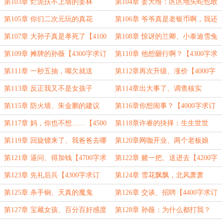
求订阅】
村？【4200字求订阅】
第103章 烂泥扶不上墙的姜林
第104章 姜大维：区区地头蛇也敢
【4200字求订阅】
放肆？【4000字求订阅】
第105章 你们二次元玩的真花
第106章 爷爷真是老银币啊，我还
【4600字求订阅】
得练！【4500字求订阅】
第107章 大孙子真是孝死了【4100
第108章 惊讶的兰卿、小泰迪雪兔
字求订阅】
【4100字求订阅】
第109章 摊牌的孙薇【4300字求订
第110章 他想砸行啊？【4300字求
阅】
订阅】
第111章 一秒五抽，嘴欠就送
第112章再次升级、涨价【4000字
【4200字求订阅】
求订阅】
第113章 反正我又不是女孩子
第114章出大事了、调查核实
【4100字求订阅】
【4100字求订阅】
第115章 防火墙、朱金鹏的建议
第116章你想闹事？【4000字求订
【4400字求订阅】
阅】
第117章 妈，你也不想……【4500
第118章许睿的抉择：生生世世
字求订阅】
【4400字求订阅】
第119章 回旋镖来了、我爸爸去哪
第120章网咖开业、两个老板娘
了？【4300字求订阅】
【4200字求订阅】
第121章 逼问、得加钱【4700字求
第122章 赌一把、送进去【4200字
订阅】
求订阅】
第123章 先礼后兵【4300字求订
第124章 雪花飘飘，北风萧萧
阅】
【4200字求订阅】
第125章 杀手锏、天真的魔鬼
第126章 交谈、招聘【4400字求订
【4200字求订阅】
阅】
第127章 宝藏女孩、百分百好感度
第128章 孙薇：为什么都打我？