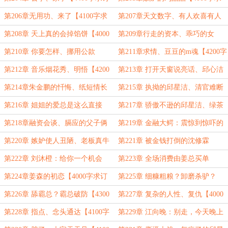
阅】
订阅】
第206章无用功、来了【4100字求
第207章天文数字、有人欢喜有人
订阅】
愁【4000字求订阅】
第208章 天上真的会掉馅饼【4000
第209章行走的资本、乖巧的女
字求订阅】
儿？【4100字求订阅】】
第210章 你要怎样、挪用公款
第211章求情、豆豆的m魂【4200字
【4100字求订阅】
求订阅】
第212章 音乐烟花秀、明悟【4200
第213章 打开天窗说亮话、邱心洁
字求订阅】
的决定【4300字求订阅】
第214章朱金鹏的忏悔、纸短情长
第215章 执拗的邱星洁、清官难断
【4000字求订阅】
家务事【4000字求订阅】
第216章 姐姐的爱总是这么直接
第217章 骄傲不逊的邱星洁、绿茶
【4000字求订阅】
婊【4100字】
第218章融资会谈、膈应的父子俩
第219章 金融大鳄：震惊到惊吓的
【4400字求订阅】
沈家父子【4200字求订阅】
第220章 嫉妒使人丑陋、老板真牛
第221章 被金钱打倒的沈修霖
逼【4000字求订阅】
【4100字求订阅】
第222章 刘沐橙：给你一个机会
第223章 全场消费由姜总买单
【4000字求订阅】
【4600字求订阅】
第224章姜森的初恋【4000字求订
第225章 细糠粗粮？卸磨杀驴？
阅】
【4000字求订阅】
第226章 舔霸总？霸总破防【4300
第227章 复杂的人性、复仇【4000
字求订阅】
字求订阅】
第228章 指点、念头通达【4100字
第229章 江向晚：别走，今天晚上