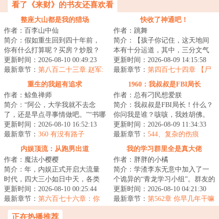
看了《来财》的书友还喜欢看
整座大山都是我的猎场
快收了神通吧！
作者：百李山中仙
作者：跳舞
简介：假如重生回到四十年前，
简介：【孩子你记住，这天地间
你有什么打算呢？买房？炒股？
本有十分运道，其中，三分文气
屯古董？捣腾国债卷？……不！
更新时间：2026-08-10 00:49:23
七分武，还有一分定乾坤！】
更新时间：2026-08-09 14:15:58
赵军觉得只要自...
最新章节：
第八百二十三章.赵军:
【++……咦？老祖...
最新章节：
第四百七十四章 【尸
等我抬出二斤参 被骗八万算个屁
体？】
重生的我超有追求
1960：我叔叔是FBI局长
作者：鲸鱼禅师
作者：总有刁民想爱朕
简介：“阿公，大学我就不去念
简介：我叔叔是FBI局长！什么？
了，还是早点寻事情做吧。”“书哪
你问我是谁？咳咳，我姓胡佛。
能不念？做人要有追求，念了大
更新时间：2026-08-10 16:52:13
年的初夏，一名侧写师重生在叛
更新时间：2026-08-09 11:34:33
学，就有机...
最新章节：
360 有没有路子
逆青年身上，...
最新章节：
544、复杂的伤痕
内娱顶流：从跑男出道
我的学习群里全是真大佬
作者：魔法小樱樱
作者：胖胖的小橘
简介：年，内娱正式开启大流量
简介：学渣李东无意中加入了一
时代，四大三小如日中天，各类
个诡异的“青龙学习小组”。群友的
小花争奇斗艳，从南韩解约的顾
更新时间：2026-08-10 00:25:44
名字都十分复古，像是什么“艾萨
更新时间：2026-08-10 04:21:30
清，将从国民级...
最新章节：
第六百七十六章：你
克·牛顿...
最新章节：
第562章 你早几年干嘛
打杨蜜、我打热巴？（6.2k）
去了？
正在热播推荐