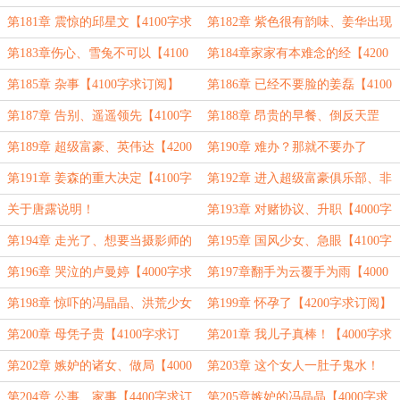
融女【4200字求订阅】
【4200字求订阅】
第181章 震惊的邱星文【4100字求
第182章 紫色很有韵味、姜华出现
订阅】
【4300字求订阅】
第183章伤心、雪兔不可以【4100
第184章家家有本难念的经【4200
字求订阅】
字求订阅】
第185章 杂事【4100字求订阅】
第186章 已经不要脸的姜磊【4100
字求订阅】
第187章 告别、遥遥领先【4100字
第188章 昂贵的早餐、倒反天罡
求订阅】
【4100字求订阅】
第189章 超级富豪、英伟达【4200
第190章 难办？那就不要办了
字求订阅】
【4000字求订阅】
第191章 姜森的重大决定【4100字
第192章 进入超级富豪俱乐部、非
求订阅】
农数据【4000字求订阅】
关于唐露说明！
第193章 对赌协议、升职【4000字
求订阅】
第194章 走光了、想要当摄影师的
第195章 国风少女、急眼【4100字
姜磊【4200字求订阅】
求订阅】
第196章 哭泣的卢曼婷【4000字求
第197章翻手为云覆手为雨【4000
订阅】
字求订阅】
第198章 惊吓的冯晶晶、洪荒少女
第199章 怀孕了【4200字求订阅】
【4000字求订阅】
第200章 母凭子贵【4100字求订
第201章 我儿子真棒！【4000字求
阅】
订阅】
第202章 嫉妒的诸女、做局【4000
第203章 这个女人一肚子鬼水！
字求订阅】
【4000字求订阅】
第204章 公事、家事【4400字求订
第205章嫉妒的冯晶晶【4000字求