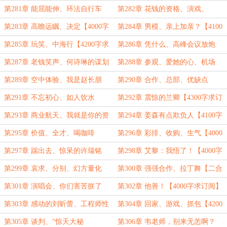
【4100字求订阅】
【4000字求订阅】
第281章 能屈能伸、环法自行车
第282章 花钱的资格、演戏、
队、欲擒故纵【4900字求订阅】
第283章 高瞻远瞩、决定【4000字
第284章 男模、亲上加亲？【4100
求订阅】
字求订阅】
第285章 玩笑、中海行【4200字求
第286章 凭什么、高峰会议放炮
订阅】
【4300字求订阅】
第287章 老钱笑声、何诗琳的谋划
第288章 参观、爱她的心、机场
【4200字求订阅】
【4200字求订阅】
第289章 空中体验、我是赵长朋
第290章 合作、总部、优缺点
【4100字求订阅】
【4000字求订阅】
第291章 不忘初心、如人饮水
第292章 震惊的兰卿【4300字求订
【4000字求订阅】
阅】
第293章 商业航天、我就是你的资
第294章 姜森有点欺负人【4100字
本【4200字求订阅】
求订阅】
第295章 价值、全才、喝咖啡
第296章 彩排、收购、生气【4000
【4200字求订阅】
字求订阅】
第297章 踹出去、惊呆的许瑞铭
第298章 艾黎：我悟了！【4000字
【4200求订阅】
求订阅】
第299章 哀求、分别、幻方量化
第300章 强强合作、拉丁舞【二合
【3800字求订阅】
一6000字~】
第301章 演唱会、你们害苦朕了
第302章 他善！【4000字求订阅】
【4000字求订阅】
第303章 感动的刘昕蕾、工程师性
第304章 回家、游戏、抓包【4200
感【4000字求订阅】
字求订阅】
第305章 谈判、“惊天大秘
第306章 韦老师，别来无恙啊？