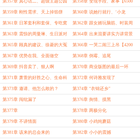
大冒险【6500字求订阅】
第357章 真心话二、超级主题公园
第358章 变现手段、家事【6500
计划、顶流邱星洁【7100字】
字】
第359章 刚性需求、天上掉馅饼
第360章 说她行就行、‘小龙
【7300字求订阅】
虾’【6100字】
第361章 日苯套利和套保、专吃窝
第362章 跟女婿玩脑筋、时装周
边草【6700字】
【6200字求月票！求订阅】
第363章 震惊的周曼琳、生日派对
第364章 出来混要讲实力讲背景
【5500字】
【6000字求月票】
第365章 顾真的建议、徐菱的大冤
第366章 一哭二闹三上吊【4200
种哥哥【6100字求月票】
字】
第367章 优势在我、全面做空
第368章 倒霉、追尾
【6000字】
第369章 抖音卖了、狠人啊
第370章 商业版图的最后一环
第371章 萧萱的好胜之心、生命科
第372章 何诗雅发现了
学研究院开工
第373章 邀请、他怎么敢的？
第374章 “衣锦还乡”
第375章 闯纰漏了
第376章 舆情、摸黑
第377章
第378章 两极分化
第379章 不讲情面
第380章 小鸡炖蘑菇
第381章 该来的总会来的
第382章 小小的震撼