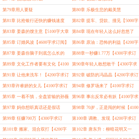
第79章用人要疑
第80章 乐极生悲的戴美慧
第81章 比抢银行还快的赚钱速度
第82章 提车、贷款、撞见【5000字
【5000字大章求首订】
大章求首订】
第83章 姜森的馊主意【5100字大章
第84章 现在年轻人这么好忽悠了
求首订】
吗？【5000字大章】
第85章 订婚风波【4600字求订阅】
第86章 原油：恐怖的利益【4200字
求订阅】
第87章 姜森你脑子到底怎么长的
第88章一秒赚1.77万【4300字求订
【4000字求订阅】
阅】
第89章 文化工作者要有文化【4100
第90章年轻人敢想敢干【4300字求
字求订阅】
订阅】
第91章 让他来洗车！【4200字求订
第92章 破防的冯晶晶【4200字求订
阅】
阅】
第93章许睿妍的女儿【4100字求订
第94章 修罗场来了【4100字求订
阅】
阅】
第95章 一着不慎，全盘皆输的孙薇
第96章 事出反常必有妖【4100字求
【4220字求订阅】
订阅】
第97章 妈你想听真话还是假话
第98章 70岁，正是闯的时候【4100
【4400字求订阅】
字求订阅】
第99章 狂赚700万【4300字求订
第100章 调教、发现【4200字求订
阅】
阅】
第101章 搬家、混合双打【4200字
第102章 唐东升：柳暗花明又一