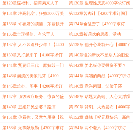
的兰卿【4200字求订阅】
【4100字求订阅】
第129章谋福利、招商局来人了
第130章 生理性厌恶4000字求订阅
【4100字求订阅】
第131章 冲高轧空，狂赚3000万美
第132章苦肉计【4200字求订阅】
元【4000字求订阅】
第133章 许睿妍的烦恼、茅塞顿开
第134章全乱套了【4200字求订
的盛淮清【4000字求订阅】
阅】
第135章全球授信、有求于人
第136章被调戏的唐露、活动
【4100字求订阅】
【4100字求订阅】
第137章 人不装逼枉少年！【4400
第138章 他开心我就开心【4000字
字求订阅】
求订阅】
第139章又打起来了【4100字求订
第140章谁的新欢不是别人的旧爱
阅】
【4400字求订阅】
第141章 贤妻旺三代，蠢妇毁一门
第142章 姜老板你要投资不要？
【4200字】
【4200字】
第143章崩溃的美依礼芽【4100
第144章 高端的商战【4000字求订
字】
阅】
第145章难办、闲事【4200字求订
第146章 意兴阑珊、父债子还
阅】
【4100字求订阅】
第147章 顶级医疗服务、惊叹的盛
第148章 话题太高端、人心太浮躁
淮清【4100字】
【4200字求订阅】
第149章 丑媳妇见公婆？路演
第150章 背刺、火热发布【4600字
【4200字求订阅】
求订阅】
第151章 你看你，又意气用事【祝
第152章 赚钱【祝元旦快乐，新的
元旦快乐，新的一年里顺顺利利！】
一年里顺顺利利！】
第153章 无事献殷勤【4300字求订
第154章 两个老六【4200字求订