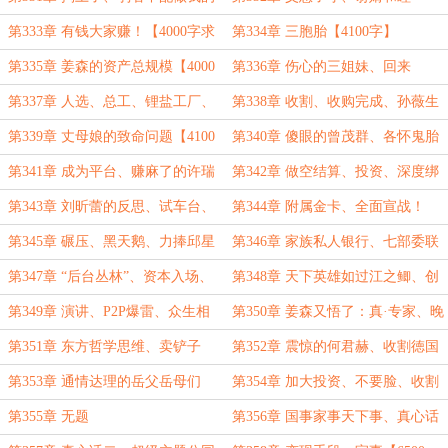
孩子【4100字求订阅】
【4100字求订阅】
第333章 有钱大家赚！【4000字求
第334章 三胞胎【4100字】
订阅】
第335章 姜森的资产总规模【4000
第336章 伤心的三姐妹、回来
字求订阅】
【4000字求订阅】
第337章 人选、总工、锂盐工厂、
第338章 收割、收购完成、孙薇生
新娘【二合一6500字】
了【6100字】
第339章 丈母娘的致命问题【4100
第340章 傻眼的曾茂群、各怀鬼胎
字求订阅】
【4200字求订阅】
第341章 成为平台、赚麻了的许瑞
第342章 做空结算、投资、深度绑
铭【4100字求订阅】
定【4000字】
第343章 刘昕蕾的反思、试车台、
第344章 附属金卡、全面宣战！
试爱【4000字求订阅】
【4100字求订阅】
第345章 碾压、黑天鹅、力捧邱星
第346章 家族私人银行、七部委联
洁【二合一7200字】
合调研【7200字二合一】
第347章 “后台丛林”、资本入场、
第348章 天下英雄如过江之鲫、创
足印【二合一7000字求订阅】
投会【73000字求订阅】
第349章 演讲、P2P爆雷、众生相
第350章 姜森又悟了：真·专家、晚
【7400字求订阅】
会【6300字】
第351章 东方哲学思维、卖铲子
第352章 震惊的何君赫、收割徳国
【7000字求订阅】
【6500字】
第353章 通情达理的岳父岳母们
第354章 加大投资、不要脸、收割
【7200字求订阅】
第355章 无题
第356章 国事家事天下事、真心话