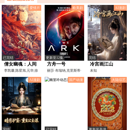
爱情片
欧美剧
AI漫剧
已完结
更新至12集
完结
倩女幽魂：人间
方舟一号
冷宫画江山
情
李凯馨,陈星旭,元华,徐
丽莎·布瑞纳,克里斯蒂·
未知
少强,张致恒
柏克,克里斯蒂娜·
AI漫剧
国产动漫
大陆综艺
完结
已完结
更新至高清