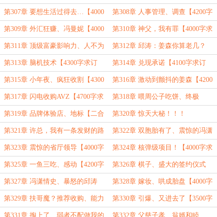
密”【4000字求订阅】
【4100字求订阅】
第307章 要想生活过得去…【4000
第308章 人事管理、调查【4200字
字求订阅】
求订阅】
第309章 外汇狂赚、冯曼妮【4000
第310章 神父，我有罪【4000字求
字求订阅】
订阅】
第311章 顶级富豪影响力、人不为
第312章 邱涛：姜森你算老几？
己【7000字二合一】
【4000字求订阅】
第313章 脑机技术【4300字求订
第314章 兑现承诺【4100字求订
阅】
阅】
第315章 小年夜、疯狂收割【4300
第316章 激动到颤抖的姜森【4200
字求订阅】
字求订阅】
第317章 闪电收购AVZ【4700字求
第318章 喂周公子吃饼、终极
订阅】
VIP【二合一8200字求订阅】
第319章 品牌体验店、地标【二合
第320章 惊天大秘！！！
一7500字】
第321章 许总，我有一条发财的路
第322章 双胞胎有了、震惊的冯潇
子【4000字求订阅】
【4000字求订阅】
第323章 震惊的省厅领导【4000字
第324章 核弹级项目！【4000字求
求订阅】
订阅】
第325章 一鱼三吃、感动【4200字
第326章 棋子、盛大的签约仪式
求订阅】
【4200字求订阅】
第327章 冯潇情史、暴怒的邱涛
第328章 嫁妆、哄成胎盘【4000字
【4000字】
求订阅】
第329章 扶哥魔？推荐收购、能力
第330章 引爆、又进去了【3500字
【4100字求订阅】
求月票】
第331章 掏上了、弱者不配做我的
第332章 父慈子孝、翁婿和睦