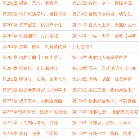
字求订阅】
字求订阅】
第256章 感谢、恶心、看得见
第257章 狡辩、谈心、顶级资源
【4500字求订阅】
【4000字求订阅】
第258章 你开雅迪爱玛，难怪你塞
第259章 金钱可以弥合一切创伤
车【4100字求订阅】
【3800字】
第260章 资产配置、妈也靠不住
第261章 喜从天上来、无能的丈母
【4300字求订阅】
娘【4300字求订阅】
第262章 利益捆绑、舌灿莲花
第263章 命运、出事、营救【4400
【4000字求订阅】
字求订阅】
第264章 黑幕、国师、刘昕蕾的算
月初总结！
计【二合一7200字求订阅求月票】
第265章 勾栏听曲【4100字求订
第266章 勇敢地人先享受世界
阅】
【4000字求订阅】
第267章 投资坑、走进新时代
第268章 又来、合作说明会【4100
【4000字求订阅】
字求订阅】
第269章 研讨会、布局、由奢入俭
第270章 诱惑、试探、优柔寡断
难【4000字求订阅】
【4000字求订阅】
第271章 温柔乡英雄冢【4000字求
第272章 端正态度、收购易鑫电子
订阅】
【4100字求订阅】
第273章 成了资本、大明送葬曲
第274章 收购易鑫电子、华芯存储
【4000字求订阅】
【4100字求订阅】
第275章结果揭晓、狂赚100亿美金
第276章“乐极生悲”、他的规矩就是
【二合一7400字】
规矩【4100字求订阅】
第277章 士为知己者死、乔迁
第278章 冷知识、跳板、三条路
【4400字求订阅】
【4000字求订阅】
第279章 开解、考察、不要脸
第280章 有钱任性、双标、跪求