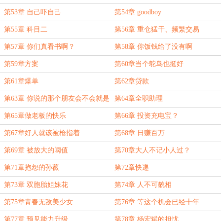
第53章 自己吓自己
第54章 goodboy
第55章 科目二
第56章 重仓猛干、频繁交易
第57章 你们真看书啊？
第58章 你饭钱给了没有啊
第59章方案
第60章当个鸵鸟也挺好
第61章爆单
第62章贷款
第63章 你说的那个朋友会不会就是
第64章全职助理
你自己
第65章做老板的快乐
第66章 投资充电宝？
第67章好人就该被枪指着
第68章 日赚百万
第69章 被放大的阈值
第70章大人不记小人过？
第71章抱怨的孙薇
第72章快递
第73章 双胞胎姐妹花
第74章 人不可貌相
第75章青春无敌美少女
第76章 等这个机会已经十年
第77章 预见能力升级
第78章 杨宏斌的担忧