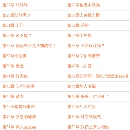
第27章 想静静
第28章被资本做局
第29章助教呢？
第30章人善被人欺
第31章 上门
第32章 调解
第33章 谈不拢？
第34章上热搜
第35章 你已经不是从前的你了
第36章 天才设计师？
第37章瑜伽裤
第38章又怕闺蜜苦
第39章 反差
第40章九头身
第41章 好家伙
第42章苏萍萍：我也想做没内衣模
特
第43章心动的徐菱
第44章惊人涨幅
第45章 试衣
第46章 爷爷，时代变了
第47章这是好事啊
第48章巧舌如簧
第49章 愤怒的邱涛
第50章 胖东来模式
第51章 剥头皮交易
第52章 我们是真心相爱