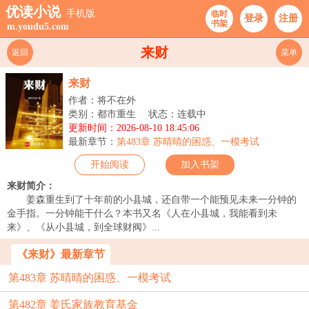
优读小说
手机版
临时
登录
注册
书架
m.youdu5.com
来财
返回
菜单
来财
作者：将不在外
类别：都市重生
状态：连载中
更新时间：2026-08-10 18:45:06
最新章节：
第483章 苏晴晴的困惑、一模考试
开始阅读
加入书架
来财简介：
姜森重生到了十年前的小县城，还自带一个能预见未来一分钟的
金手指。一分钟能干什么？本书又名《人在小县城，我能看到未
来》、《从小县城，到全球财阀》...
《来财》最新章节
第483章 苏晴晴的困惑、一模考试
第482章 姜氏家族教育基金