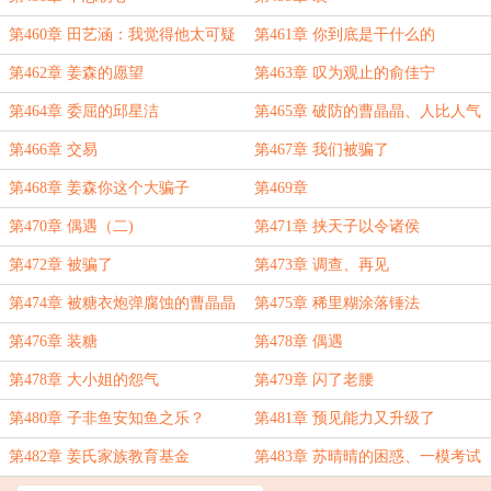
第460章 田艺涵：我觉得他太可疑
第461章 你到底是干什么的
了【加更】
第462章 姜森的愿望
第463章 叹为观止的俞佳宁
第464章 委屈的邱星洁
第465章 破防的曹晶晶、人比人气
死人
第466章 交易
第467章 我们被骗了
第468章 姜森你这个大骗子
第469章
第470章 偶遇（二)
第471章 挟天子以令诸侯
第472章 被骗了
第473章 调查、再见
第474章 被糖衣炮弹腐蚀的曹晶晶
第475章 稀里糊涂落锤法
第476章 装糖
第478章 偶遇
第478章 大小姐的怨气
第479章 闪了老腰
第480章 子非鱼安知鱼之乐？
第481章 预见能力又升级了
第482章 姜氏家族教育基金
第483章 苏晴晴的困惑、一模考试