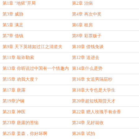
第1章 “地狱”开局
第2章 治病
第3章 威胁
第4章 再次中奖
第5章 满足
第6章 租房
第7章 借钱
第8章 彩票贩子
第9章 天下英雄如过江之清道夫
第10章 借钱免谈
第11章 敲诈勒索
第12章 送进去
第13章 你听说过中国有一个情趣内
第14章什么是势
衣之都吗？
第15章 劝我大度？
第16章 女追男隔层纱
第17章 唐露
第18章大专也是大学生
第19章沪铜
第20章超短线期货天才
第21章 神医
第22章 赠人玫瑰手有余香
第23章 唐露的苦恼
第24章 见好就收
第25章 姜森，你好坏啊
第26章 试拍