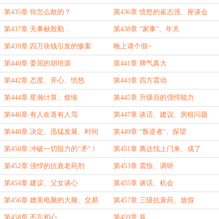
第435章 你怎么敢的？
第436章 愤怒的崔志强、座谈会
第437章 无事献殷勤…
第438章 “家事”、年关
第439章 四万块钱引发的惨案
晚上请个假~
第440章 委屈的胡培源
第441章 脾气真大
第442章 态度、开心、愤怒
第443章 四方震动
第444章 星瀚计算、烦恼
第445章 升级后的强悍能力
第446章 有人欢喜有人骂
第447章 谈话、建议、房租问题
第448章 决定、迅猛发展、时间
第449章 “叛逆者”、探望
第450章 冲破一切阻力的“矛”！
第451章 萬达找上门来、成了
第452章 强悍的抗衰老药剂
第453章 震惊、调研
第454章 建议、父女谈心
第455章 谈话、机会
第456章 媲美电脑的大脑、交易
第457章 三级抗衰药、放假
第458章 不忘初心
第459章 装