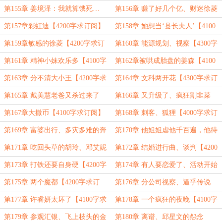
阅】
阅】
第155章 姜境泽：我就算饿死…
第156章 赚了好几个亿、财迷徐菱
【4000字求订阅】
【4200字求订阅】
第157章彩虹迪【4200字求订阅】
第158章 她想当‘县长夫人’【4100
字求订阅】
第159章敏感的徐菱【4200字求订
第160章 能源规划、视察【4300字
阅】
求订阅】
第161章 精神小妹欢乐多【4100字
第162章被哄成胎盘的姜森【4100
求订阅】
字求订阅】
第163章 分不清大小王【4200字求
第164章 文科两开花【4300字求订
订阅】
阅】
第165章 戴美慧老爸又杀过来了
第166章 又升级了、疯狂割韭菜
【4300字求订阅】
【4200字求订阅】
第167章大撒币【4100字求订阅】
第168章 刺客、狐狸【4000字求订
阅】
第169章 富婆出行、多灾多难的奔
第170章 他姐姐虐他千百遍，他待
驰【4000字求订阅】
他姐姐如从前【4100字】
第171章 吃回头草的胡玲、邓艾妮
第172章 结婚进行曲、谈判【4200
的提醒【4500字求订阅】
字求订阅】
第173章 打铁还要自身硬【4200字
第174章 有人要恋爱了、活动开始
求订阅】
【4000字求订阅】
第175章 两个魔都【4200字求订
第176章 分公司视察、逼乎传说
阅】
【4200字求订阅】
第177章 许睿妍太坏了【4100字求
第178章 一个疯狂的夜晚【4100字
订阅】
求订阅】
第179章 参观汇银、飞上枝头的金
第180章 离谱、邱星文的怨念