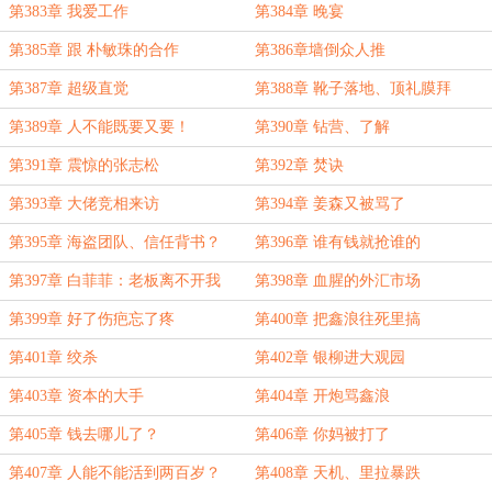
第383章 我爱工作
第384章 晚宴
第385章 跟 朴敏珠的合作
第386章墙倒众人推
第387章 超级直觉
第388章 靴子落地、顶礼膜拜
第389章 人不能既要又要！
第390章 钻营、了解
第391章 震惊的张志松
第392章 焚诀
第393章 大佬竞相来访
第394章 姜森又被骂了
第395章 海盗团队、信任背书？
第396章 谁有钱就抢谁的
第397章 白菲菲：老板离不开我
第398章 血腥的外汇市场
第399章 好了伤疤忘了疼
第400章 把鑫浪往死里搞
第401章 绞杀
第402章 银柳进大观园
第403章 资本的大手
第404章 开炮骂鑫浪
第405章 钱去哪儿了？
第406章 你妈被打了
第407章 人能不能活到两百岁？
第408章 天机、里拉暴跌