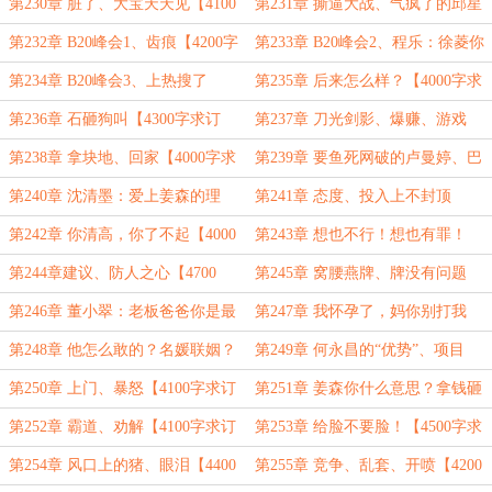
求订阅】
留下来陪我【4300字求订阅】
第230章 脏了、大宝天天见【4100
第231章 撕逼大战、气疯了的邱星
字求订阅】
洁【4000字求订阅】
第232章 B20峰会1、齿痕【4200字
第233章 B20峰会2、程乐：徐菱你
求订阅】
不吃醋吗？【4200字求订阅】
第234章 B20峰会3、上热搜了
第235章 后来怎么样？【4000字求
【4000字求订阅】
订阅】
第236章 石砸狗叫【4300字求订
第237章 刀光剑影、爆赚、游戏
阅】
【二合一6800字求订阅】
第238章 拿块地、回家【4000字求
第239章 要鱼死网破的卢曼婷、巴
订阅】
掌印【4000字求订阅】
第240章 沈清墨：爱上姜森的理
第241章 态度、投入上不封顶
由？【4200字求订阅】
【4500字求订阅】
第242章 你清高，你了不起【4000
第243章 想也不行！想也有罪！
字不好意思求订阅】
【祝大家新年快乐！大吉大利！】
第244章建议、防人之心【4700
第245章 窝腰燕牌、牌没有问题
字】
【5200字】
第246章 董小翠：老板爸爸你是最
第247章 我怀孕了，妈你别打我
帅的【4100字求订阅】
【4300字求订阅】
第248章 他怎么敢的？名媛联姻？
第249章 何永昌的“优势”、项目
【4100字求订阅】
【4100字求订阅】
第250章 上门、暴怒【4100字求订
第251章 姜森你什么意思？拿钱砸
阅】
我们啊？【4100字求订阅】
第252章 霸道、劝解【4100字求订
第253章 给脸不要脸！【4500字求
阅】
订阅】
第254章 风口上的猪、眼泪【4400
第255章 竞争、乱套、开喷【4200