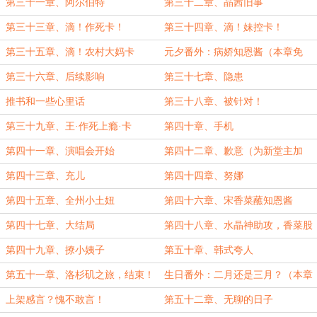
第三十一章、阿尔伯特
第三十二章、晶茜旧事
第三十三章、滴！作死卡！
第三十四章、滴！妹控卡！
第三十五章、滴！农村大妈卡
元夕番外：病娇知恩酱（本章免
费）
第三十六章、后续影响
第三十七章、隐患
推书和一些心里话
第三十八章、被针对！
第三十九章、王·作死上瘾·卡
第四十章、手机
第四十一章、演唱会开始
第四十二章、歉意（为新堂主加
更）
第四十三章、充儿
第四十四章、努娜
第四十五章、全州小土妞
第四十六章、宋香菜蘸知恩酱
第四十七章、大结局
第四十八章、水晶神助攻，香菜股
没崩！
第四十九章、撩小姨子
第五十章、韩式夸人
第五十一章、洛杉矶之旅，结束！
生日番外：二月还是三月？（本章
免费）
上架感言？愧不敢言！
第五十二章、无聊的日子