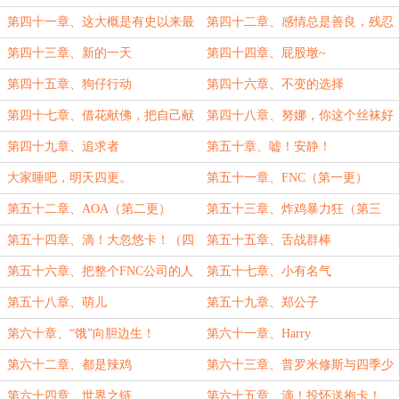
第四十一章、这大概是有史以来最
第四十二章、感情总是善良，残忍
漫长的一天吧！
的是人会成长
第四十三章、新的一天
第四十四章、屁股墩~
第四十五章、狗仔行动
第四十六章、不变的选择
第四十七章、借花献佛，把自己献
第四十八章、努娜，你这个丝袜好
出去了
土啊！
第四十九章、追求者
第五十章、嘘！安静！
大家睡吧，明天四更。
第五十一章、FNC（第一更）
第五十二章、AOA（第二更）
第五十三章、炸鸡暴力狂（第三
更）
第五十四章、滴！大忽悠卡！（四
第五十五章、舌战群棒
更完毕）
第五十六章、把整个FNC公司的人
第五十七章、小有名气
全都唬住了！
第五十八章、萌儿
第五十九章、郑公子
第六十章、“饿”向胆边生！
第六十一章、Harry
第六十二章、都是辣鸡
第六十三章、普罗米修斯与四季少
女
第六十四章、世界之链
第六十五章、滴！投怀送抱卡！