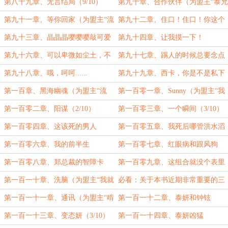
（8/10）
第八十九章、无言结局（9/10）
第九十章、合作伙伴（为盟主“泰允
妍晶”十更完成！）
第九十一章、等你回家（为盟主“流
第九十二章、住口！住口！你这个
香”十更：1/10！）
恐怖分子！（2/10）
第九十三章、晶晶晶嘤嘤嘤敲可爱
第九十四章、让我摸一下！
~（3/10）
（4/10）
第九十六章、可以卑微如尘土，不
第九十七章、踢人的时候总要念点
可扭曲如蛆虫（6/10）
什么（7/10）
第九十八章、哦，呵呵......
第九十九章、西卡，你是不是私下
（8/10）
叫泰妍老公啊！（9/10）
第一百章、黑海幽魂（为盟主“流
第一百零一章、Sunny（为盟主“我
香”十更完成！）
就是我的坚持”十更：1/10！）
第一百零二章、阳谋（2/10）
第一百零三章、一个瞬间（3/10）
第一百零四章、这该死的男人
第一百零五章、我死后哪管洪水滔
（4/10）
天？（5/10）
第一百零六章、我的前半生
第一百零七章、红眼病和跟风狗
（6/10）
（7/10）
第一百零八章、郑总裁的智障卡
第一百零九章、这组合就没个表里
（8/10）
如一的正常人类吗？（9/10）
第一百一十章、洗脑（为盟主“我就
必看：关于本书近期非常重要的三
是我的坚持”十更完成！）
件事！
第一百一十一章、通讯（为盟主“啃
第一百一十二章、泰妍和钟铉
书王阿虫”十更：1/10！）
（2/10）
第一百一十三章、变态妍（3/10）
第一百一十四章、泰妍凶猛