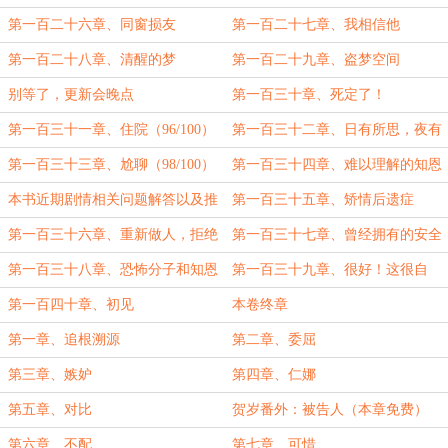
（89/100）
第一百二十六章、同窗损友
第一百二十七章、我相信他
（91/100）
（92/100）
第一百二十八章、清醒的梦
第一百二十九章、盗梦空间
（93/100）
（94/100）
别等了，更新会晚点
第一百三十章、死定了！
（95/100）
第一百三十一章、住院（96/100）
第一百三十二章、日有所思，夜有
所梦！（97/100）
第一百三十三章、尬聊（98/100）
第一百三十四章、难以理解的知恩
酱（99/100）
本书近期剧情相关问题解答以及推
第一百三十五章、矫情后遗症
书！
（100！）
第一百三十六章、重新做人，拒绝
第一百三十七章、曾经拥有的安全
矫情
感
第一百三十八章、恐怖分子和知恩
第一百三十九章、很好！这很自
酱
然！
第一百四十章、初见
本卷终章
第一章、追根溯源
第二章、委屈
第三章、嫉妒
第四章、仁娜
第五章、对比
贺岁番外：被告人（本章免费）
第六章、不配
第七章、可惜