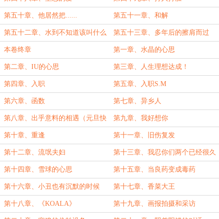
第五十章、他居然把......
第五十一章、和解
第五十二章、水到不知道该叫什么
第五十三章、多年后的擦肩而过
章节名
本卷终章
第一章、水晶的心思
第二章、IU的心思
第三章、人生理想达成！
第四章、入职
第五章、入职S.M
第六章、函数
第七章、异乡人
第八章、出乎意料的相遇（元旦快
第九章、我好想你
乐！加更！）
第十章、重逢
第十一章、旧伤复发
第十二章、流氓夫妇
第十三章、我忍你们两个已经很久
了！
第十四章、雪球的心思
第十五章、当良药变成毒药
第十六章、小丑也有沉默的时候
第十七章、香菜大王
第十八章、《KOALA》
第十九章、画报拍摄和采访