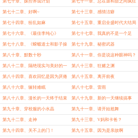
你握手言和
第七十章、妹控养成计划
第七十一章、总在虐和甜之间疯狂
试探
第七十二章、好啊~
第七十三章、感情洁癖
第七十四章、纷乱如麻
第七十五章、重启全盛时代大结局
第七十六章、《最佳李纯心》
第七十七章、我真的不是一个足
控！
第七十八章、《蝾螈道士和影子操
第七十九章、秘密武器
作团》
第八十章、默数十秒
第八十一章、你是说这种眼神吗？
第八十二章、隔绝现实与美好的一
第八十三章、狂赌之渊
堵墙
第八十四章、喜欢回忆是因为厌倦
第八十五章、离开前夜
现实太过残忍
第八十六章、辗转难眠
第八十七章、雷雨
第八十八章、漫长的一天终于结束
第八十九章、新的一天继续搞事
了！
情！
第九十章、穿校服的小水晶
第九十一章、请开始尬舞
第九十二章、走神
第九十三章、V妈和卡爸？
第九十四章、关不上的门！
第九十五章、因为是亲故啊