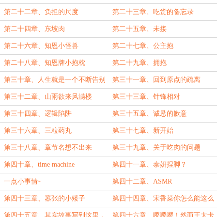
第二十二章、负担的尺度
第二十三章、吃货的备忘录
第二十四章、东坡肉
第二十五章、未接
第二十六章、知恩小怪兽
第二十七章、公主抱
第二十八章、知恩牌小抱枕
第二十九章、拥抱
第三十章、人生就是一个不断告别
第三十一章、回到原点的疏离
的旅程
第三十二章、山雨欲来风满楼
第三十三章、针锋相对
第三十四章、逻辑陷阱
第三十五章、诚恳的歉意
第三十六章、三粒药丸
第三十七章、新开始
第三十八章、章节名想不出来
第三十九章、关于吃肉的问题
第四十章、time machine
第四十一章、泰妍捏脚？
一点小事情~
第四十二章、ASMR
第四十三章、嚣张的小矮子
第四十四章、宋香菜你怎么能这么
好看！这么可爱！快点！正面上我！
第四十五章、其实故事写到这里，
第四十六章、嘤嘤嘤！然而王太卡