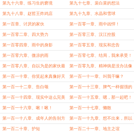
第九十六章、练习生的窘境
第九十七章、裴白菜的想法
第九十八章、赵哲王炸鸡店
第九十九章、水晶和雪球
第一百章、讨厌的家伙
第一百零一章、雨中凶悍！
第一百零二章、四大势力
第一百零三章、汉江控股
第一百零四章、雨中的身影
第一百零五章、现实和忠告
（3000+大章）
（3000+大章）
第一百零六章、微凉的雨
第一百零七章、结局，我来承受！
第一百零八章、自以为是的家伙最
第一百零九章、精神病是没办法像
可恨
正常人一样生活的！
第一百一十章、你笑起来真像好天
第一百一十一章、叫我干嘛？
气
第一百一十二章、告白颂
第一百一十三章、脾气一样倔强的
人适合做亲故啊
第一百一十四章、现实中这么完美
第一百一十五章、嗯，那一起吧！
的人应该不存在吧？
第一百一十六章、啾！啾！
第一百一十七章、懒散
第一百一十八章、成年人的告别方
第一百一十九章、想不出来，所以
式
假装有章节名！
第一百二十章、护短
第一百二十一章、地主之谊