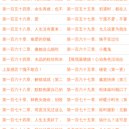
得OK！韩国网友们真的很严格！
于曾经的自己
第一百五十四章、余生再难，也不
第一百五十五章、初遇时，都在人
过如此了
生这泥泞的沼泽里艰难前行
第一百五十六章、爱
第一百五十七章、宁愿不爱，不要
伤害
第一百五十八章、人生没有重来，
第一百五十九章、允儿说要为我生
贪婪有何不可？
十二个孩子！
第一百六十章、偷爱的窃贼
第一百六十一章、挽手笑过往
第一百六十二章、像她这么能吃
第一百六十三章、小魔鬼
的，还有八个！
第一百六十四章、水晶的粉丝和水
【唯我最燃烧！心动角色活动拉
晶一样不可理喻
票！】
上架感言？愧不敢言！
第一百六十五章、碰瓷（第一更）
第一百六十六章、解锁成就（第二
第一百六十七章、尴尬抉择（第三
更）
更）
第一百六十八章、默默抱紧自己的
第一百六十九章、程体操叫顺口了
小刺猬（第四更）
其实也不错（第五更）
第一百七十章、林教头饶命，别咬
第一百七十一章、碎暖小时光（第
耳朵啊！（第六更）
七更）
第一百七十二章、简直没见过这么
第一百七十三章、延时摄影：北极
无耻的人！（第八更）
光（第九更）
第一百七十四章、人生太美好了，
第一百七十五章、搞什么？这可是