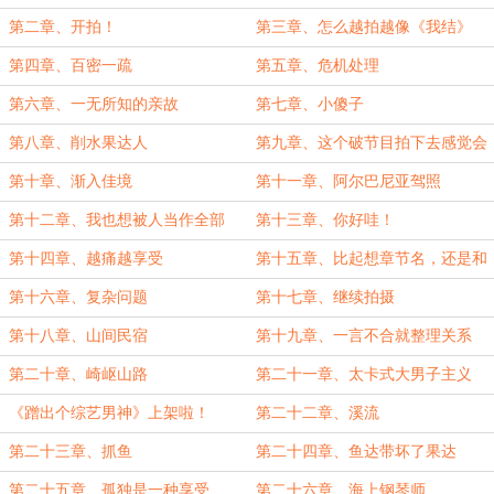
第二章、开拍！
第三章、怎么越拍越像《我结》
呢？
第四章、百密一疏
第五章、危机处理
第六章、一无所知的亲故
第七章、小傻子
第八章、削水果达人
第九章、这个破节目拍下去感觉会
出事
第十章、渐入佳境
第十一章、阿尔巴尼亚驾照
第十二章、我也想被人当作全部
第十三章、你好哇！
第十四章、越痛越享受
第十五章、比起想章节名，还是和
努娜聊天更重要
第十六章、复杂问题
第十七章、继续拍摄
第十八章、山间民宿
第十九章、一言不合就整理关系
第二十章、崎岖山路
第二十一章、太卡式大男子主义
《蹭出个综艺男神》上架啦！
第二十二章、溪流
第二十三章、抓鱼
第二十四章、鱼达带坏了果达
第二十五章、孤独是一种享受
第二十六章、海上钢琴师