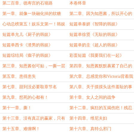
第二百章、德寿宫的石墙路
本卷终章
第一章、就像一块融化掉的软糖
第二章、因为知恩酱，所以开心的
不知道起什么章节名
心动总榜第五！娱乐文第一！韩娱
短篇单泰妍《智障的韩娱》
文第一！鸣谢感言及其他！
短篇单允儿《厨子的韩娱》
短篇单徐贤《无耻的韩娱》
短篇单西卡《渣男的韩娱》
短篇单奶圭《超人的韩娱》
短篇综结局《瘸子的韩娱》
彩蛋短篇《我要我们在一起》
第三章、知恩酱创可贴，一撕一层
第四章、知恩酱默默裹紧了自己的
皮！
小被子~
第五章、患得患失
第六章、总感觉你和Victoria背着我
给我戴绿！帽！
第七章、甜到没必要取章节名
第八章、关于摸摸头这件羞耻的事
情
第九章、想死的心都有！
第十章、女人之间的战争
第十一章、撕！
第十二章、疯狂的互揭伤疤！残忍
的互相伤害！
第十三章、没有真正的赢家，只有
第十四章、维尼夫妇
谁能抗到最后
第十五章、难缠啊！
第十六章、真特么邪门