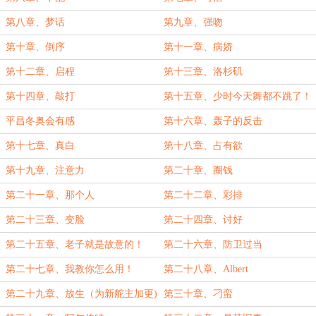
第八章、梦话
第九章、强吻
第十章、倒序
第十一章、病娇
第十二章、启程
第十三章、洛杉矶
第十四章、敲打
第十五章、少时今天舞都不跳了！
就看你在这吹！
平昌冬奥会有感
第十六章、轰子的反击
第十七章、真白
第十八章、占有欲
第十九章、注意力
第二十章、圈钱
第二十一章、那个人
第二十二章、彩排
第二十三章、变脸
第二十四章、讨好
第二十五章、老子就是故意的！
第二十六章、防卫过当
第二十七章、我教你怎么用！
第二十八章、Albert
第二十九章、放生（为新舵主加更)
第三十章、刁蛮