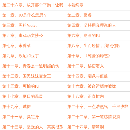
的！
第二十六章、放开那个平胸！让我
本卷终章
来！
第一章、IU是什么意思？
第二章、聚餐
第三章、黑粉Violet
第四章、坚持用真理说服人
第五章、毒鸡汤文抄公
第六章、崩溃的IU
第七章、宋香菜
第八章、生而矫情，我很抱歉
第九章、欧尼和豆丁
第十章、《纯爱的诱惑》
第十一章、青春是一道明媚的伤
第十二章、秘密潜入
第十三章、国民妹妹变女王
第十四章、嘲讽与煎熬
第十五章、可怕的IU
第十六章、被命运扼住喉咙
第十七章、夏日的温暖
第十八章、正直忙内
第十九章、试探
第二十章、一点浩然气！千里快哉
风！
第二十一章、臭短身
第二十二章、第一道感情裂痕
第二十三章、坚强的人，其实很孤
第二十四章、清潭洞