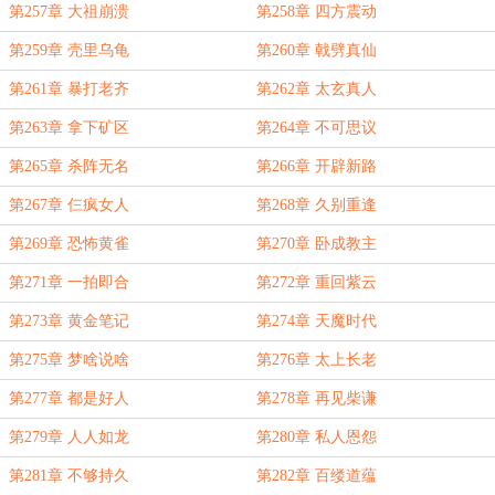
第257章 大祖崩溃
第258章 四方震动
第259章 壳里乌龟
第260章 戟劈真仙
第261章 暴打老齐
第262章 太玄真人
第263章 拿下矿区
第264章 不可思议
第265章 杀阵无名
第266章 开辟新路
第267章 仨疯女人
第268章 久别重逢
第269章 恐怖黄雀
第270章 卧成教主
第271章 一拍即合
第272章 重回紫云
第273章 黄金笔记
第274章 天魔时代
第275章 梦啥说啥
第276章 太上长老
第277章 都是好人
第278章 再见柴谦
第279章 人人如龙
第280章 私人恩怨
第281章 不够持久
第282章 百缕道蕴