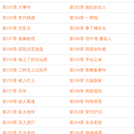
第181章 大事件
第182章 疯狂的女人
第183章 李代桃僵
第184章 一窝端
第185章 沈堂主
第186章 事了拂衣去
第187章 夜阑秘境
第188章 境中境·蘑菇人
第189章 获取洪荒道蕴
第190章 我喜欢吃素
第191章 掏上了的沈仙君
第192章 半仙之体
第193章 三种无上法到手
第194章 夜阑集事件
第195章 被人盯上
第196章 古族陈家
第197章 百年
第198章 再斩渡劫
第199章 故人重逢
第200章 特殊体质
第201章 薪火相传
第202章 荣升护法
第203章 深入虎穴
第204章 玄冰老祖
第205章 玄冰亲传
第206章 摄魂神通