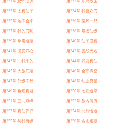
第231章 恐怖之源
第232章 如此放生
第233章 太真仙子
第234章 我喜欢刀
第235章 她不会来
第236章 菜鸡一只
第237章 我的刀呢
第238章 暴揍仙级
第239章 拳震道蕴
第240章 仙子盛宴
第241章 没安好心
第242章 善战无名
第243章 冲我来的
第244章 戏耍真仙
第245章 大族底蕴
第246章 全部掏空
第247章 升级不易
第248章 蛀虫克星
第249章 幽煌真君
第250章 七彩道泉
第251章 三九巅峰
第252章 教内清流
第253章 真仙韩归
第254章 北辰悟道
第255章 与我有缘
第256章 贪念遮眼