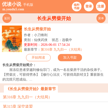
优读小说
手机版
临时
登录
注册
书架
m.youdu5.com
长生从劈柴开始
返回
菜单
长生从劈柴开始
作者：小刀锋利
类别：仙侠武侠
状态：连载中
更新时间：2026-06-01 17:54:24
最新章节：
第316章 九九归一（大结局）
开始阅读
加入书架
长生从劈柴开始简介：
渐冻症患者穿越到修仙宗门，成为一名在柴房干活的杂役弟子。
【劈柴次，可获得劈杀】【修行心法次，可获得高阶经文】重获新生
的沈煜只想成仙。...
《长生从劈柴开始》最新章节
第316章 九九归一（大结局）
第315章 深空道盟