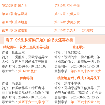
第309章 阴阳之力
第310章 有生于无
第311章 老谋深算
第312章 北俱人皇
第313章 重铸地府
第314章 少男少女
第315章 深空道盟
第316章 九九归一（大结局）
看了《长生从劈柴开始》的书友还喜欢看
纳妃百年，从太上皇到仙界老祖
仙道尽头
作者：孤山三水
作者：怕辣的红椒
简介：一觉醒来，郑毅穿越异世
简介：说话的牛，偷衣的我，被
古代，发现自己居然成了开国皇
迫成亲的仙女。看着这一切，刚
帝。还没等他反应过来，就有皇
更新时间：2026-08-10 02:15:02
刚穿越过来的江满感觉莫名的熟
更新时间：2026-08-09 17:05:58
子谋反成功，弑...
最新章节：
第661章 蛰伏
悉。...
最新章节：
第四百九十四章 天大
的好消息，我们都要死了
种魔得仙
接管地府后，我成了诡异头子
作者：高慕遥
作者：爆炸小拿铁
简介：种瓜者得瓜！种豆者得
简介：郑确穿越到了修真界，开
豆！而种魔者竟成无上仙道？“狼
始努力的修炼。“鬼新娘，你今天
虎道君”赢商，靠着一块偶得的神
更新时间：2026-08-10 07:33:49
怎么什么都没做？”“灵石矿脉挖了
更新时间：2026-08-08 22:33:25
秘的仙门社稷...
最新章节：
第两千六十九章 拿下
吗？”“...
最新章节：
第二百六十四章：轮