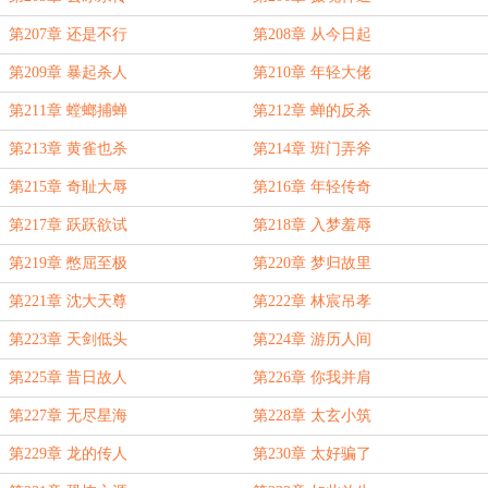
第207章 还是不行
第208章 从今日起
第209章 暴起杀人
第210章 年轻大佬
第211章 螳螂捕蝉
第212章 蝉的反杀
第213章 黄雀也杀
第214章 班门弄斧
第215章 奇耻大辱
第216章 年轻传奇
第217章 跃跃欲试
第218章 入梦羞辱
第219章 憋屈至极
第220章 梦归故里
第221章 沈大天尊
第222章 林宸吊孝
第223章 天剑低头
第224章 游历人间
第225章 昔日故人
第226章 你我并肩
第227章 无尽星海
第228章 太玄小筑
第229章 龙的传人
第230章 太好骗了