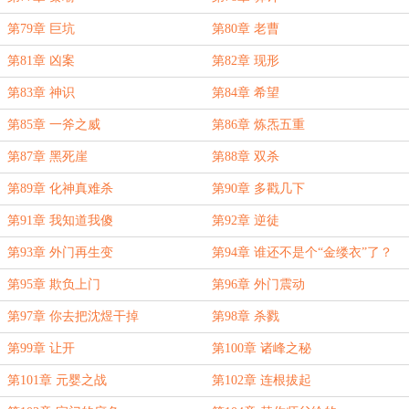
第79章 巨坑
第80章 老曹
第81章 凶案
第82章 现形
第83章 神识
第84章 希望
第85章 一斧之威
第86章 炼炁五重
第87章 黑死崖
第88章 双杀
第89章 化神真难杀
第90章 多戳几下
第91章 我知道我傻
第92章 逆徒
第93章 外门再生变
第94章 谁还不是个“金缕衣”了？
第95章 欺负上门
第96章 外门震动
第97章 你去把沈煜干掉
第98章 杀戮
第99章 让开
第100章 诸峰之秘
第101章 元婴之战
第102章 连根拔起