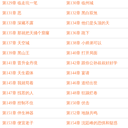
第129章 临走坑一笔
第130章 临州城
第131章 恶
第132章 黑白双煞
第133章 深藏不露
第134章 他们是头顶的天
第135章 那就把天捅个窟窿
第136章 跪下
第137章 天空城
第138章 小师弟可以
第139章 黑山王
第140章 打开局面
第141章 晋升金丹境
第142章 跟你公孙叔叔好好学
第143章 天生霸体
第144章 宴请
第145章 我就苟着
第146章 道经出世
第147章 找茬的人
第148章 狂踢烂卷
第149章 控制不住
第150章 伏击
第151章 伴生神器
第152章 地脉共鸣
第153章 便宜老子
第154章 沈廷峰的恐惧和疑惑