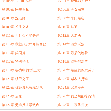
第103章 宗门的底色
第104章 替你师父给的
第105章 宗主召见
第106章 美女宗主
第107章 沈老师
第108章 宗门绝密
第109章 长生之术
第110章 神通
第111章 为什么不能是你
第112章 大老头
第113章 我就想安静修炼而已
第114章 四宗试炼
第115章 笑面虎
第116章 最后的晚餐
第117章 特殊秘境
第118章 待宰的羔羊
第119章 秘境中的“第三方”
第120章 绝望的四宗弟子
第121章 破甲之王
第122章 紫衣人是谁
第123章 你还真从头藏到尾
第124章 武道圣基
第125章 云家
第126章 我当然能拎得清
第127章 无声反击最致命
第128章 一夜风云变