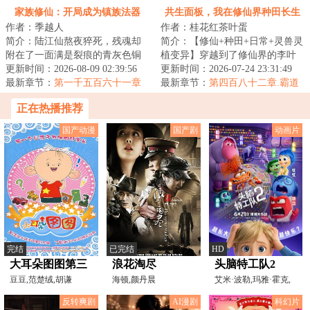
回命途。（第二更！）
家族修仙：开局成为镇族法器
共生面板，我在修仙界种田长生
作者：季越人
作者：桂花红茶叶蛋
简介：陆江仙熬夜猝死，残魂却
简介：【修仙+种田+日常+灵兽灵
附在了一面满是裂痕的青灰色铜
植变异】穿越到了修仙界的李叶
镜上，飘落到了浩瀚无垠的修仙
更新时间：2026-08-09 02:39:56
获得了五色的绑定面板，能够将
更新时间：2026-07-24 23:31:49
世界。凶险难测...
最新章节：
第一千五百六十一章
灵兽和灵植进...
最新章节：
第四百八十二章.霸道
神熙
魔气四处飘
正在热播推荐
国产动漫
国产剧
动画片
完结
已完结
HD
大耳朵图图第三
浪花淘尽
头脑特工队2
季
豆豆,范楚绒,胡谦
海顿,颜丹晨
艾米·波勒,玛雅·霍克,
肯辛顿·托尔曼,莉
反转爽剧
AI漫剧
科幻片