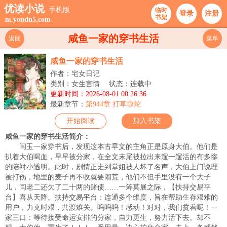
优读小说
手机版
临时
登录
注册
书架
m.youdu5.com
咸鱼一家的穿书生活
返回
菜单
咸鱼一家的穿书生活
作者：宅女日记
类别：女生言情
状态：连载中
更新时间：2026-08-01 00:26:36
最新章节：
第944章 打草惊蛇
开始阅读
加入书架
咸鱼一家的穿书生活简介：
闫玉一家穿书后，发现这本古早文的主角正是原身大伯。他们是
扒着大伯喝血，早早被分家，在全文末尾被拉出来遛一遛活的有多惨
的陪衬小透明。此时，剧情正走到堂姐被人坏了名声，大伯上门说理
被打伤，地里的麦子再不收就要闹荒，他们不但手里没有一个大子
儿，闫老二还欠了二十两的赌债……一筹莫展之际，【扶持交易平
台】喜从天降。扶持交易平台：连通多个维度，旨在帮助生存艰难的
用户，力克时艰，共渡难关。呜呜呜！感动！对对，我们贫着呢！一
家三口：等待接受命运安排的分家，自力更生，努力活下去。却不