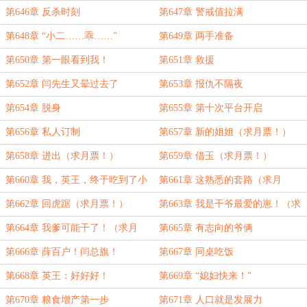
第646章 反杀时刻
第647章 警戒值拉满
第648章 “小二……乖……”
第649章 两手准备
第650章 第一眼看到我！
第651章 救援
第652章 闫先生又晕过去了
第653章 报仇不隔夜
第654章 脱身
第655章 第十次平台开启
第656章 私人订制
第657章 新的姐姐（求月票！）
第658章 进出（求月票！）
第659章 借玉（求月票！）
第660章 我，英王，终于吃到了小
第661章 这熟悉的套路（求月
辣条（求月票！）
票！）
第662章 回虎踞（求月票！）
第663章 我是干爷最爱的崽！（求
月票！）
第664章 我爹可能干了！（求月
第665章 有志向的爷俩
票！）
第666章 薛百户！闫总旗！
第667章 同桌吃饭
第668章 英王：好好好！
第669章 “媳妇快来！”
第670章 粮食增产第一步
第671章 人口就是发展力