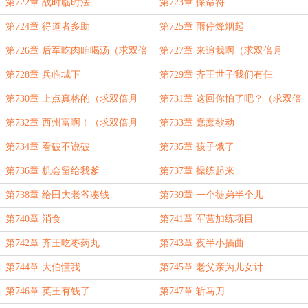
第722章 战时临时法
第723章 保命符
第724章 得道者多助
第725章 雨停烽烟起
第726章 后军吃肉咱喝汤（求双倍
第727章 来追我啊（求双倍月
月票！）
票！）
第728章 兵临城下
第729章 齐王世子我们有仨
第730章 上点真格的（求双倍月
第731章 这回你怕了吧？（求双倍
票）
月票！）
第732章 西州富啊！（求双倍月
第733章 蠢蠢欲动
票！）
第734章 看破不说破
第735章 孩子饿了
第736章 机会留给我爹
第737章 操练起来
第738章 给田大老爷凑钱
第739章 一个徒弟半个儿
第740章 消食
第741章 军营加练项目
第742章 齐王吃枣药丸
第743章 夜半小插曲
第744章 大伯懂我
第745章 老父亲为儿女计
第746章 英王有钱了
第747章 斩马刀