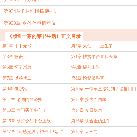
第934章 闫~副指挥使~玉
第933章 乖孙孙重情重义
《咸鱼一家的穿书生活》正文目录
第1章 手中无钱
第2章 大伯——重生了！
第3章 收麦
第4章 扶贫平台喜从天降
第5章 怀了崽崽
第6章 提前上路
第7章 以粮代工
第8章 给爹娘科普
第9章 俢驴蹄
第10章 一停车直接站到了赌当门口
第11章 老闫的经济账
第12章 接大侄回家
第13章 老闫买了牛车！
第14章 今日吃肉
第15章 扶持交易平台上线
第16章 钛合金仿生牛
第17章 “动感光波，神牛上线。”
第18章 天灾向