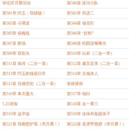
评论区月票活动
第500章 拔河小队
第501章 闫玉：我很稳！
第502章 四进二
第503章 小调皮
第504章 做花灯
第505章 插梅瓶
第506章 “好料”
第507章 靶场
第508章 给阴谋曝曝光
第509章 双彩头
第510章 出府（二合一章）
第511章 疯传（二合一章）
第512章 戚五定亲（二合一章）
第513章 闫玉的独居日常
第514章 京城来人
第515章 自揭伤疤（二合一章）
发烧请假
第516章 事关重大
第517章 细问
5.25请假
第518章 走一看三
第519章 送早饭
第520章 珍珠和鱼眼珠子
第521章 我都想护着（求月票！）
第522章 老虎带翅膀（求月票！）