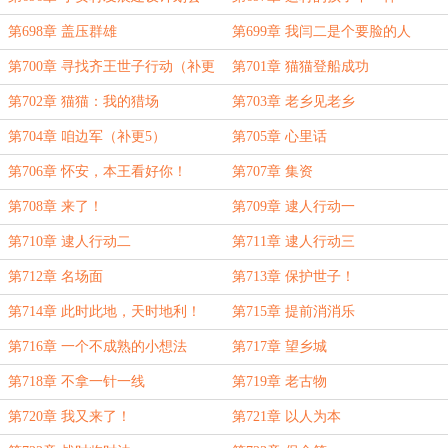
第698章 盖压群雄
第699章 我闫二是个要脸的人
第700章 寻找齐王世子行动（补更
第701章 猫猫登船成功
4）
第702章 猫猫：我的猎场
第703章 老乡见老乡
第704章 咱边军（补更5）
第705章 心里话
第706章 怀安，本王看好你！
第707章 集资
第708章 来了！
第709章 逮人行动一
第710章 逮人行动二
第711章 逮人行动三
第712章 名场面
第713章 保护世子！
第714章 此时此地，天时地利！
第715章 提前消消乐
第716章 一个不成熟的小想法
第717章 望乡城
第718章 不拿一针一线
第719章 老古物
第720章 我又来了！
第721章 以人为本