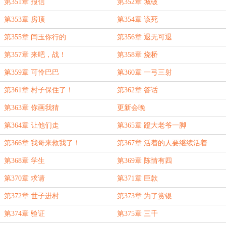
第351章 报信
第352章 城破
第353章 房顶
第354章 该死
第355章 闫玉你行的
第356章 退无可退
第357章 来吧，战！
第358章 烧桥
第359章 可怜巴巴
第360章 一弓三射
第361章 村子保住了！
第362章 答话
第363章 你画我猜
更新会晚
第364章 让他们走
第365章 蹬大老爷一脚
第366章 我哥来救我了！
第367章 活着的人要继续活着
第368章 学生
第369章 陈情有四
第370章 求请
第371章 巨款
第372章 世子进村
第373章 为了赏银
第374章 验证
第375章 三千