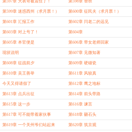
第597章 大表哥被震住了！
第598章 替班
第599章 迷惑西州（求月票！）
第600章 征民夫（求月票！）
第601章 汇报工作
第602章 闫老二的远见
第603章 对上号了！
第604章
第605章 本官便是
第606章 带女老师回家
现状说明
第607章 见微知著
第608章 征战前夕
第609章 硬碰瓷
第610章 吴王善举
第611章 风较真
今天又得请假了
第612章 鹰之地标
第613章 点兵出征
第614章 前头带路
第615章 这一步
第616章 谏言
第617章 可不能带着家伙事
第618章 砸石头
第619章 一个关州爷们站起来
第620章 筑京观