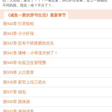
想，大伯他，重生了！！！一番思量，决心护住全家，走上一条截然
不同的路。现实：啥？不分了？...
《咸鱼一家的穿书生活》最新章节
第944章 打草惊蛇
第943章 小小奸佞
第942章 臣有个瞎琢磨的念头
第941章 潘峥：小爷涨月例了！
第940章 街面卫生管理费
第939章 人口普查
第938章 新官上任三把火
第937章 福包
第936章 团体操
第935章 爷孙请客