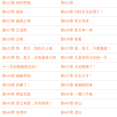
第621章 临时营地
第622章
第623章 炫技
第624章 闫怀文太好用了！
第625章 破困之局
第626章 等王爷来
第627章 又顶班
第628章 双王争一府
第629章 交锋
第630章 查看
第631章 我，英王，快吃不上饭
第632章 我，英王，不要颜面！
了！
第633章 我，英王，没有麻辣小肉
第634章 又是崇拜大伯的一天
条！
十一月实物抽奖活动！
第635章 大伯都瘦了！
第636章 焖罐羊肉
第637章 先生大才！
第638章 想爹了！
第639章 偷偷跑回来
第640章 师徒见面
第641章 一脑门子账
第642章 英王有爱，关州有情！
第643章 炸山
第644章 有埋伏
第645章 进山