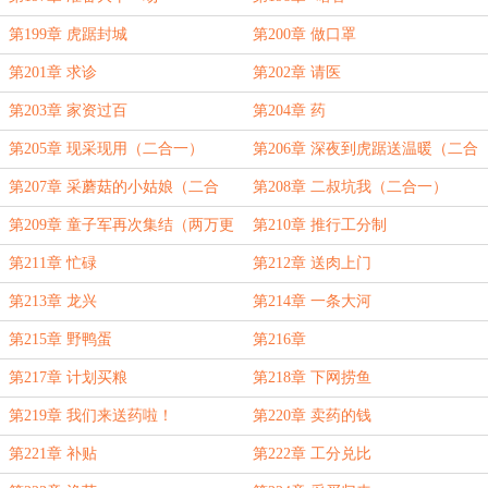
第199章 虎踞封城
第200章 做口罩
第201章 求诊
第202章 请医
第203章 家资过百
第204章 药
第205章 现采现用（二合一）
第206章 深夜到虎踞送温暖（二合
一）
第207章 采蘑菇的小姑娘（二合
第208章 二叔坑我（二合一）
一）
第209章 童子军再次集结（两万更
第210章 推行工分制
求票！）
第211章 忙碌
第212章 送肉上门
第213章 龙兴
第214章 一条大河
第215章 野鸭蛋
第216章
第217章 计划买粮
第218章 下网捞鱼
第219章 我们来送药啦！
第220章 卖药的钱
第221章 补贴
第222章 工分兑比