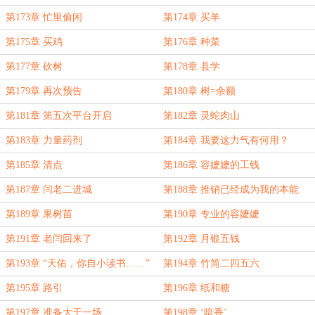
第173章 忙里偷闲
第174章 买羊
第175章 买鸡
第176章 种菜
第177章 砍树
第178章 县学
第179章 再次预告
第180章 树=余额
第181章 第五次平台开启
第182章 灵蛇肉山
第183章 力量药剂
第184章 我要这力气有何用？
第185章 清点
第186章 容嬷嬷的工钱
第187章 闫老二进城
第188章 推销已经成为我的本能
第189章 果树苗
第190章 专业的容嬷嬷
第191章 老闫回来了
第192章 月银五钱
第193章 “天佑，你自小读书……”
第194章 竹简二四五六
第195章 路引
第196章 纸和糖
第197章 准备大干一场
第198章 ‘暗香’