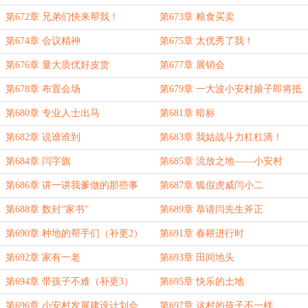
第672章 兄弟们快来帮我！
第673章 粮食买卖
第674章 会议精神
第675章 太优秀了我！
第676章 量大质优好皮货
第677章 展销会
第678章 布置会场
第679章 一大波小安村娘子即将抵
达现场
第680章 专业人士出马
第681章 暗标
第682章 说谁谁到
第683章 我姑战斗力杠杠滴！
第684章 闫字旗
第685章 流放之地——小安村
第686章 讲一讲我爹做的那些事
第687章 狐假虎威闫小二
（补更1）
第688章 数封“家书”
第689章 恭请闫先生斧正
第690章 种地的帮手们（补更2）
第691章 春耕进行时
第692章 家有一老
第693章 田间地头
第694章 带孩子不难（补更3）
第695章 快乐的土地
第696章 小安村发展建设计划会
第697章 这村的孩子不一样