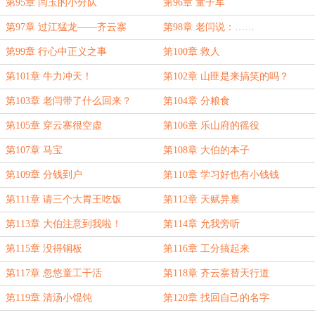
第95章 闫玉的小分队
第96章 童子军
第97章 过江猛龙——齐云寨
第98章 老闫说：……
第99章 行心中正义之事
第100章 救人
第101章 牛力冲天！
第102章 山匪是来搞笑的吗？
第103章 老闫带了什么回来？
第104章 分粮食
第105章 穿云寨很空虚
第106章 乐山府的徭役
第107章 马宝
第108章 大伯的本子
第109章 分钱到户
第110章 学习好也有小钱钱
第111章 请三个大胃王吃饭
第112章 天赋异禀
第113章 大伯注意到我啦！
第114章 允我旁听
第115章 没得铜板
第116章 工分搞起来
第117章 忽悠童工干活
第118章 齐云寨替天行道
第119章 清汤小馄饨
第120章 找回自己的名字