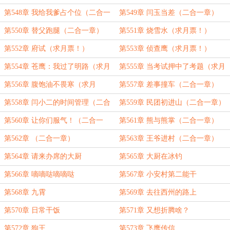
第548章 我给我爹占个位（二合一
第549章 闫玉当差（二合一章）
章）
第550章 替父跑腿（二合一章）
第551章 烧雪水（求月票！）
第552章 府试（求月票！）
第553章 侦查鹰（求月票！）
第554章 苍鹰：我过了明路（求月
第555章 当考试押中了考题（求月
票！）
票！）
第556章 腹饱油不畏寒（求月
第557章 差事撞车（二合一章）
票！）
第558章 闫小二的时间管理（二合
第559章 民团初进山（二合一章）
一章）
第560章 让你们服气！（二合一
第561章 熊与熊掌（二合一章）
章）
第562章 （二合一章）
第563章 王爷进村（二合一章）
第564章 请来办席的大厨
第565章 大厨在冰钓
第566章 嘀嘀哒嘀嘀哒
第567章 小安村第二能干
第568章 九霄
第569章 去往西州的路上
第570章 日常干饭
第571章 又想折腾啥？
第572章 狗王
第573章 飞鹰传信