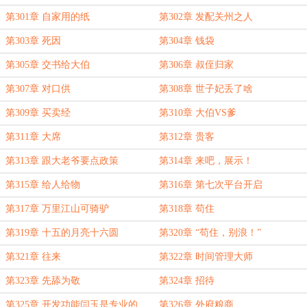
第301章 自家用的纸
第302章 发配关州之人
第303章 死因
第304章 钱袋
第305章 交书给大伯
第306章 叔侄归家
第307章 对口供
第308章 世子妃丢了啥
第309章 买卖经
第310章 大伯VS爹
第311章 大席
第312章 贵客
第313章 跟大老爷要点政策
第314章 来吧，展示！
第315章 给人给物
第316章 第七次平台开启
第317章 万里江山可骑驴
第318章 苟住
第319章 十五的月亮十六圆
第320章 “苟住，别浪！”
第321章 往来
第322章 时间管理大师
第323章 先舔为敬
第324章 招待
第325章 开发功能闫玉是专业的
第326章 外府粮商