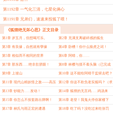
第1192章 一气化三清，七星化俩心
第1191章 兄弟们，速速来投狐了喂！
《狐狸绝无坏心思》正文目录
第1章 岁五月，但想喝可乐。
第2章 充满支离破碎感的狐生
第3章 有良缘，自然就有孽缘
第4章 卧槽！你什么狼虎之词！
第5章 相似而不相同的世界
第6章 阿晴，你.......
第7章 那东西......绝非肚脐眼！
第8章 林樱与摸不着头脑（已完成
签约，求月票）
第9章 上坡山
第10章 这不能给阿晴干监狱去吧？
第11章 现代山精妖怪之敌——高压
第12章 你这不欺负老实狐吗？（求
锅！
月票、求追读）
第13章 钞能力......发动！
第14章 狐狸的无言鸡......鸡汤来
咯！
第15章 你怎么不按套路出牌啊！
第16章 老登！我鬼火停你家楼下
（求月票）
了！
第17章 林氏与雨正宏的遭遇
第18章 吃了吗？没吃过来吃张罚