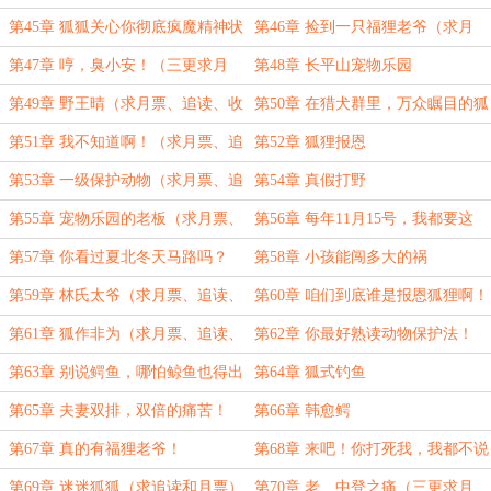
票和追读）
子
第45章 狐狐关心你彻底疯魔精神状
第46章 捡到一只福狸老爷（求月
态
票、追读、收藏）
第47章 哼，臭小安！（三更求月
第48章 长平山宠物乐园
票、追读、收藏）
第49章 野王晴（求月票、追读、收
第50章 在猎犬群里，万众瞩目的狐
藏）
狸
第51章 我不知道啊！（求月票、追
第52章 狐狸报恩
读）
第53章 一级保护动物（求月票、追
第54章 真假打野
读、收藏）
第55章 宠物乐园的老板（求月票、
第56章 每年11月15号，我都要这
追读、收藏）
个！
第57章 你看过夏北冬天马路吗？
第58章 小孩能闯多大的祸
（求追读、月票、收藏）
第59章 林氏太爷（求月票、追读、
第60章 咱们到底谁是报恩狐狸啊！
收藏）
第61章 狐作非为（求月票、追读、
第62章 你最好熟读动物保护法！
收藏）
第63章 别说鳄鱼，哪怕鲸鱼也得出
第64章 狐式钓鱼
来【求追读】
第65章 夫妻双排，双倍的痛苦！
第66章 韩愈鳄
第67章 真的有福狸老爷！
第68章 来吧！你打死我，我都不说
的！
第69章 迷迷狐狐（求追读和月票）
第70章 老、中登之痛（三更求月