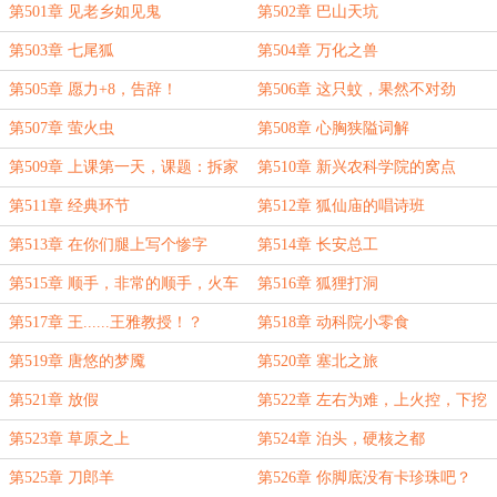
第501章 见老乡如见鬼
第502章 巴山天坑
第503章 七尾狐
第504章 万化之兽
第505章 愿力+8，告辞！
第506章 这只蚊，果然不对劲
第507章 萤火虫
第508章 心胸狭隘词解
第509章 上课第一天，课题：拆家
第510章 新兴农科学院的窝点
第511章 经典环节
第512章 狐仙庙的唱诗班
第513章 在你们腿上写个惨字
第514章 长安总工
第515章 顺手，非常的顺手，火车
第516章 狐狸打洞
都准备好了！
第517章 王......王雅教授！？
第518章 动科院小零食
第519章 唐悠的梦魇
第520章 塞北之旅
第521章 放假
第522章 左右为难，上火控，下挖
道
第523章 草原之上
第524章 泊头，硬核之都
第525章 刀郎羊
第526章 你脚底没有卡珍珠吧？