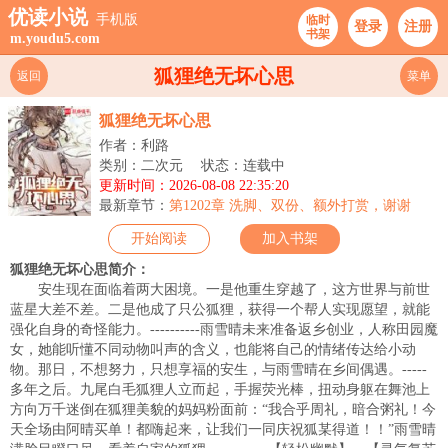
优读小说
手机版
临时
登录
注册
书架
m.youdu5.com
狐狸绝无坏心思
返回
菜单
狐狸绝无坏心思
作者：利路
类别：二次元
状态：连载中
更新时间：2026-08-08 22:35:20
最新章节：
第1202章 洗脚、双份、额外打赏，谢谢
开始阅读
加入书架
狐狸绝无坏心思简介：
安生现在面临着两大困境。一是他重生穿越了，这方世界与前世
蓝星大差不差。二是他成了只公狐狸，获得一个帮人实现愿望，就能
强化自身的奇怪能力。----------雨雪晴未来准备返乡创业，人称田园魔
女，她能听懂不同动物叫声的含义，也能将自己的情绪传达给小动
物。那日，不想努力，只想享福的安生，与雨雪晴在乡间偶遇。-----
多年之后。九尾白毛狐狸人立而起，手握荧光棒，扭动身躯在舞池上
方向万千迷倒在狐狸美貌的妈妈粉面前：“我合乎周礼，暗合粥礼！今
天全场由阿晴买单！都嗨起来，让我们一同庆祝狐某得道！！”雨雪晴