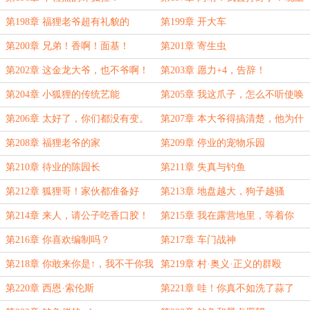
不用留我饭
第198章 福狸老爷超有礼貌的
第199章 开大车
第200章 兄弟！香啊！面基！
第201章 寄生虫
第202章 这金龙大爷，也不爷啊！
第203章 愿力+4，告辞！
第204章 小狐狸的传统艺能
第205章 我这爪子，怎么不听使唤
了
第206章 太好了，你们都没有变。
第207章 本大爷得搞清楚，他为什
么那么强！
第208章 福狸老爷的家
第209章 停业的宠物乐园
第210章 待业的陈园长
第211章 失真与钓鱼
第212章 狐狸哥！家伙都准备好
第213章 地盘越大，狗子越骚
了！
第214章 来人，请公子吃香口胶！
第215章 我在露营地里，等着你
们。
第216章 你喜欢编制吗？
第217章 车门战神
第218章 你敢来你是↑，我不干你我
第219章 村·奥义·正义的群殴
是↓
第220章 西恩·索伦斯
第221章 哇！你真不如洗了蒜了