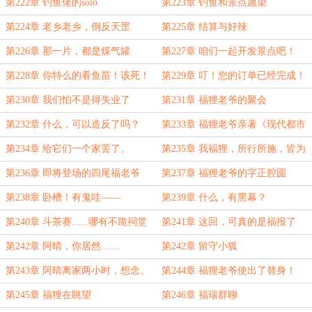
第222章 钓鱼佬的solo
第223章 钓鱼和景点愿望
第224章 老乡老乡，倒反天罡
第225章 结算与好辣
第226章 那一片，都是煤气罐
第227章 咱们一起开发景点吧！
第228章 你特么的看鱼苗！该死！
第229章 叮！您的订单已经完成！
第230章 我们怕不是得失业了
第231章 福狸老爷的聚会
第232章 什么，可以造反了吗？
第233章 福狸老爷亲著《现代都市
速通手册》
第234章 给它们一个家罢了。
第235章 我福狸，所行所施，皆为
正事
第236章 即将登场的四尾福老爷
第237章 福狸老爷的字正腔圆
第238章 卧槽！有鬼哇——
第239章 什么，有黑幕？
第240章 斗茶赛......哪有不跪祠堂
第241章 这回，可真的是福报了
的！
第242章 阿晴，你居然.......
第242章 留守小狐
第243章 阿晴离家两小时，想念。
第244章 福狸老爷使出了替身！
第245章 福狸在眺望
第246章 福瑞群聊