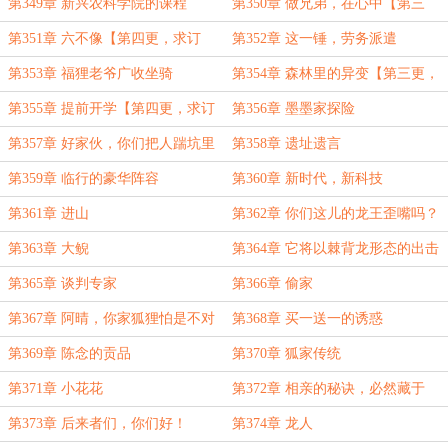
第349章 新兴农科学院的课程
第350章 做兄弟，在心中【第三
更，求订阅】
第351章 六不像【第四更，求订
第352章 这一锤，劳务派遣
阅】
第353章 福狸老爷广收坐骑
第354章 森林里的异变【第三更，
求订阅】
第355章 提前开学【第四更，求订
第356章 墨墨家探险
阅】
第357章 好家伙，你们把人踹坑里
第358章 遗址遗言
了啊！
第359章 临行的豪华阵容
第360章 新时代，新科技
第361章 进山
第362章 你们这儿的龙王歪嘴吗？
第363章 大鲵
第364章 它将以棘背龙形态的出击
第365章 谈判专家
第366章 偷家
第367章 阿晴，你家狐狸怕是不对
第368章 买一送一的诱惑
劲
第369章 陈念的贡品
第370章 狐家传统
第371章 小花花
第372章 相亲的秘诀，必然藏于
此！
第373章 后来者们，你们好！
第374章 龙人