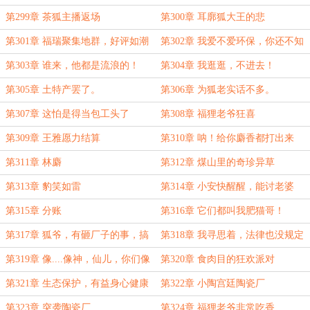
髦了！
第299章 茶狐主播返场
第300章 耳廓狐大王的悲
第301章 福瑞聚集地群，好评如潮
第302章 我爱不爱环保，你还不知
道？
第303章 谁来，他都是流浪的！
第304章 我逛逛，不进去！
【第三更，求票】
第305章 土特产罢了。
第306章 为狐老实话不多。
第307章 这怕是得当包工头了
第308章 福狸老爷狂喜
第309章 王雅愿力结算
第310章 呐！给你麝香都打出来
【第三更求票】
第311章 林麝
第312章 煤山里的奇珍异草
第313章 豹笑如雷
第314章 小安快醒醒，能讨老婆
了！
第315章 分账
第316章 它们都叫我肥猫哥！
第317章 狐爷，有砸厂子的事，搞
第318章 我寻思着，法律也没规定
不？
啊！
第319章 像....像神，仙儿，你们像
第320章 食肉目的狂欢派对
神！
第321章 生态保护，有益身心健康
第322章 小陶宫廷陶瓷厂
第323章 突袭陶瓷厂
第324章 福狸老爷非常吃香