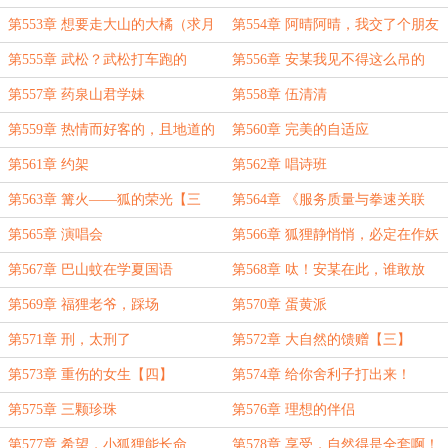
化
第553章 想要走大山的大橘（求月
第554章 阿晴阿晴，我交了个朋友
票）
哇！
第555章 武松？武松打车跑的
第556章 安某我见不得这么吊的
第557章 药泉山君学妹
第558章 伍清清
第559章 热情而好客的，且地道的
第560章 完美的自适应
第561章 约架
第562章 唱诗班
第563章 篝火——狐的荣光【三
第564章 《服务质量与拳速关联
更】
性》
第565章 演唱会
第566章 狐狸静悄悄，必定在作妖
第567章 巴山蚊在学夏国语
第568章 呔！安某在此，谁敢放
肆！
第569章 福狸老爷，踩场
第570章 蛋黄派
第571章 刑，太刑了
第572章 大自然的馈赠【三】
第573章 重伤的女生【四】
第574章 给你舍利子打出来！
第575章 三颗珍珠
第576章 理想的伴侣
第577章 希望，小狐狸能长命
第578章 享受，自然得是全套啊！