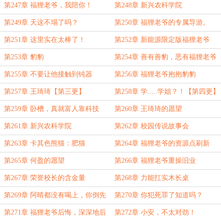
第247章 福狸老爷，我陪你！
第248章 新兴农科学院
第249章 天这不塌了吗？
第250章 福狸老爷的专属导游。
第251章 这里实在太棒了！
第252章 新能源限定版福狸老爷
第253章 豹豹
第254章 善有善豹，恶有福狸老爷
抱
第255章 不要让他接触到钝器
第256章 福狸老爷抱抱豹豹
第257章 王琦琦【第三更】
第258章 学.....学姐？！【第四更】
第259章 卧槽，真就富人靠科技
第260章 王琦琦的愿望
第261章 新兴农科学院
第262章 校园传说故事会
第263章 卡其色熊猫：肥猫
第264章 福狸老爷的资源点刷新
第265章 何盈的愿望
第266章 福狸老爷重操旧业
第267章 荣誉校长的含金量
第268章 力能扛实木长桌
第269章 阿晴都没有喝上，你倒先
第270章 你犯死罪了知道吗？
喝上了？
第271章 福狸老爷后悔，深深地后
第272章 小安，不太对劲！