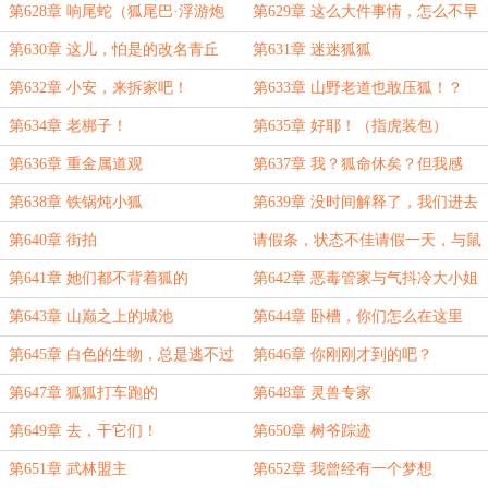
学的
第628章 响尾蛇（狐尾巴·浮游炮
第629章 这么大件事情，怎么不早
版）
说
第630章 这儿，怕是的改名青丘
第631章 迷迷狐狐
第632章 小安，来拆家吧！
第633章 山野老道也敢压狐！？
第634章 老梆子！
第635章 好耶！（指虎装包）
第636章 重金属道观
第637章 我？狐命休矣？但我感
觉.....
第638章 铁锅炖小狐
第639章 没时间解释了，我们进去
了
第640章 街拍
请假条，状态不佳请假一天，与鼠
鼠攻坚战后续
第641章 她们都不背着狐的
第642章 恶毒管家与气抖冷大小姐
第643章 山巅之上的城池
第644章 卧槽，你们怎么在这里
的？
第645章 白色的生物，总是逃不过
第646章 你刚刚才到的吧？
小白
第647章 狐狐打车跑的
第648章 灵兽专家
第649章 去，干它们！
第650章 树爷踪迹
第651章 武林盟主
第652章 我曾经有一个梦想