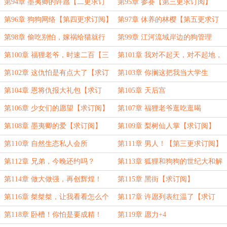
第94章 墨夷卿的许愿【二更求订
第95章 参赛【第三更求订阅】
阅】
第96章 狗狗网络【第四更求订阅】
第97章 休养的林樱【第五更求订
阅】
第98章 偷吃别怕，嫁祸给猫就行
第99章 江河流域岸边的狗管理
第100章 福狸老爷，时速二百【三
第101章 我对不起天，对不起地，
更求订阅】
唯独没有对不起妈祖！
第102章 这仇怕是有点大了【求订
第103章 你搁这把我当大学生
阅】
呢？！【三更求订阅】
第104章 恩将仇报大礼包【求订
第105章 天后宫
阅】
第106章 少女们的愿望【求订阅】
第107章 福狸老爷逛吃逛喝
第108章 墨夷卿的爱【求订阅】
第109章 梨树仙人掌【求订阅】
第110章 自然生态私人会所
第111章 男人！【第三更求订阅】
第112章 兄弟，今晚还约吗？
第113章 狐狸和狗狗的世纪大和解
【求订阅】
第114章 做大做强，再创辉煌！
第115章 黑街【求订阅】
第116章 桀桀桀，让我看看怎么个
第117章 许愿列表红温了【求订
事
阅】
第118章 卧槽！你怕是要成精！
第119章 愿力+4