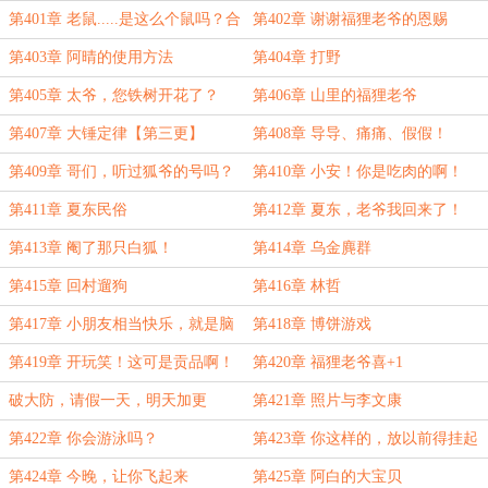
第401章 老鼠.....是这么个鼠吗？合
第402章 谢谢福狸老爷的恩赐
理吗？
第403章 阿晴的使用方法
第404章 打野
第405章 太爷，您铁树开花了？
第406章 山里的福狸老爷
第407章 大锤定律【第三更】
第408章 导导、痛痛、假假！
第409章 哥们，听过狐爷的号吗？
第410章 小安！你是吃肉的啊！
第411章 夏东民俗
第412章 夏东，老爷我回来了！
【第三更】
第413章 阉了那只白狐！
第414章 乌金麂群
第415章 回村遛狗
第416章 林哲
第417章 小朋友相当快乐，就是脑
第418章 博饼游戏
袋疼
第419章 开玩笑！这可是贡品啊！
第420章 福狸老爷喜+1
不卖！
破大防，请假一天，明天加更
第421章 照片与李文康
第422章 你会游泳吗？
第423章 你这样的，放以前得挂起
来【第三更】
第424章 今晚，让你飞起来
第425章 阿白的大宝贝