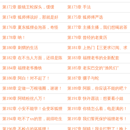
第172章 眼镜王蛇探头，缓缓
第173章 手法
地：？
第174章 狐师傅说好，那就是好
第175章 狐师傅严选
的！
第176章 夏东狐狸会泡茶，奇怪
第177章 主播主播，我们想喝岩茶
吗？不会泡才奇怪吧？
第178章 呐！
第179章 曾经的老黄历
第180章 刺猬的生活
第181章 上热门【三更求订阅、求
月票】
第182章 在不当人方面，还得是陈
第183章 福狸老爷的全新配套
念啊！
第184章 福狸老爷撸铁
第185章 老实巴交的“渔民们”
第186章 阿白！对不起了！
第187章 骡子与蛇
第188章 定做一万根项圈，谢谢！
第189章 阿眼，你应该不能的吧？
第190章 阿晴粉丝八万！
第191章 快许愿说：想要看小姐
姐！
第192章 小安不能学！会变坏狐狸
第193章 你猜怎么着，电是满的！
的！
第194章 吃不了xx的苦，就得吃生
第195章 我们誓死保护福狸老爷！
活的苦
第196章 不检点的坏狐狸！
第197章 阿晴！我去打野了！晚上