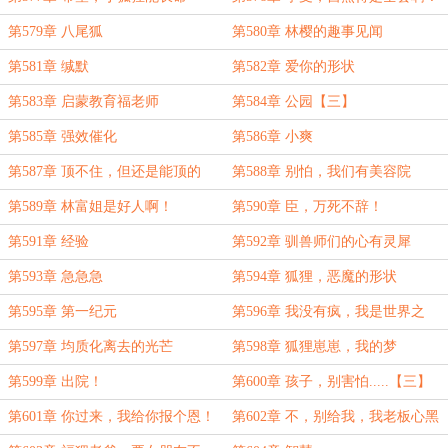
第579章 八尾狐
第580章 林樱的趣事见闻
第581章 缄默
第582章 爱你的形状
第583章 启蒙教育福老师
第584章 公园【三】
第585章 强效催化
第586章 小爽
第587章 顶不住，但还是能顶的
第588章 别怕，我们有美容院
第589章 林富姐是好人啊！
第590章 臣，万死不辞！
第591章 经验
第592章 驯兽师们的心有灵犀
第593章 急急急
第594章 狐狸，恶魔的形状
第595章 第一纪元
第596章 我没有疯，我是世界之
王，寰宇之主
第597章 均质化离去的光芒
第598章 狐狸崽崽，我的梦
第599章 出院！
第600章 孩子，别害怕.....【三】
第601章 你过来，我给你报个恩！
第602章 不，别给我，我老板心黑