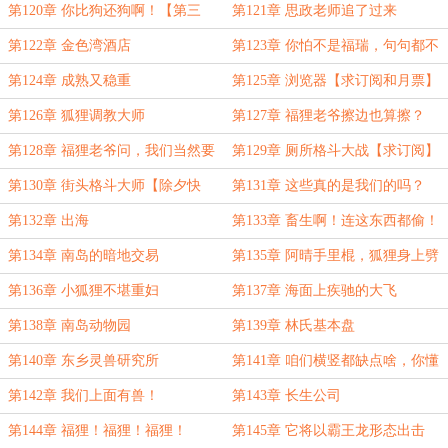
第120章 你比狗还狗啊！【第三
第121章 思政老师追了过来
更】
第122章 金色湾酒店
第123章 你怕不是福瑞，句句都不
离安某【求订阅】
第124章 成熟又稳重
第125章 浏览器【求订阅和月票】
第126章 狐狸调教大师
第127章 福狸老爷擦边也算擦？
第128章 福狸老爷问，我们当然要
第129章 厕所格斗大战【求订阅】
老实回答啊！
第130章 街头格斗大师【除夕快
第131章 这些真的是我们的吗？
乐！】
【除夕快乐】
第132章 出海
第133章 畜生啊！连这东西都偷！
第134章 南岛的暗地交易
第135章 阿晴手里棍，狐狸身上劈
第136章 小狐狸不堪重妇
第137章 海面上疾驰的大飞
第138章 南岛动物园
第139章 林氏基本盘
第140章 东乡灵兽研究所
第141章 咱们横竖都缺点啥，你懂
吧？
第142章 我们上面有兽！
第143章 长生公司
第144章 福狸！福狸！福狸！
第145章 它将以霸王龙形态出击