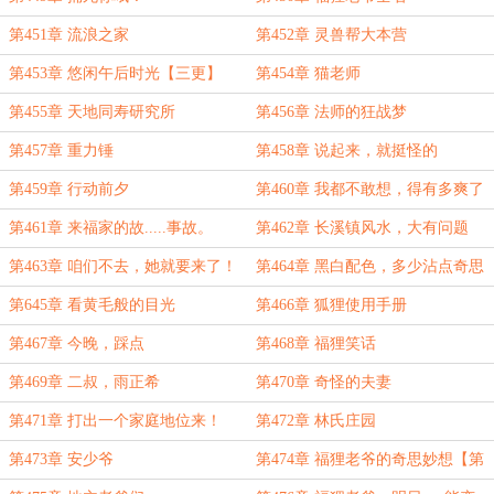
第451章 流浪之家
第452章 灵兽帮大本营
第453章 悠闲午后时光【三更】
第454章 猫老师
第455章 天地同寿研究所
第456章 法师的狂战梦
第457章 重力锤
第458章 说起来，就挺怪的
第459章 行动前夕
第460章 我都不敢想，得有多爽了
第461章 来福家的故.....事故。
第462章 长溪镇风水，大有问题
第463章 咱们不去，她就要来了！
第464章 黑白配色，多少沾点奇思
妙想
第645章 看黄毛般的目光
第466章 狐狸使用手册
第467章 今晚，踩点
第468章 福狸笑话
第469章 二叔，雨正希
第470章 奇怪的夫妻
第471章 打出一个家庭地位来！
第472章 林氏庄园
第473章 安少爷
第474章 福狸老爷的奇思妙想【第