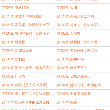
第325章 狐式打洞
第326章 贝娜
第327章 啰嗦！请你吃披萨！
第328章 许愿列表立大功
第329章 罗马诺：他喂我大土豆
第330章 超爽的，你知道吗？
第331章 狐狸的屁股，又痒痒了
第332章 五尾狐
第333章 尴尬期
第334章 狐师傅，缺货了啊！
第335章 新能源战锤
第336章 荣誉校长：李文康
第337章 预制菜
第338章 原初DNA
第339章 阿晴的屁股，具有很高科
第340章 倒反天罡！
研价值
第341章 比安奇
第342章 我扎你屁股上
第343章 狐娘【月底求求月票】
第344章 拆家的林，救命的晴
第345章 老大说了，不让我松口
第346章 全新直播设备
第347章 肥猫和羚牛的血海深仇
第348章 麻袋