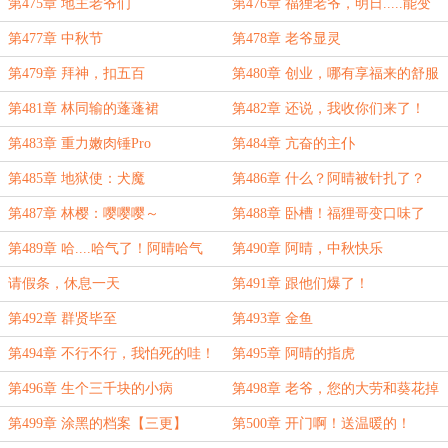
三更】
第475章 地主老爷们
第476章 福狸老爷，明日.....能变
吗？
第477章 中秋节
第478章 老爷显灵
第479章 拜神，扣五百
第480章 创业，哪有享福来的舒服
第481章 林同输的蓬蓬裙
第482章 还说，我收你们来了！
第483章 重力嫩肉锤Pro
第484章 亢奋的主仆
第485章 地狱使：犬魔
第486章 什么？阿晴被针扎了？
第487章 林樱：嘤嘤嘤～
第488章 卧槽！福狸哥变口味了
啊？
第489章 哈....哈气了！阿晴哈气
第490章 阿晴，中秋快乐
了！
请假条，休息一天
第491章 跟他们爆了！
第492章 群贤毕至
第493章 金鱼
第494章 不行不行，我怕死的哇！
第495章 阿晴的指虎
第496章 生个三千块的小病
第498章 老爷，您的大劳和葵花掉
了
第499章 涂黑的档案【三更】
第500章 开门啊！送温暖的！