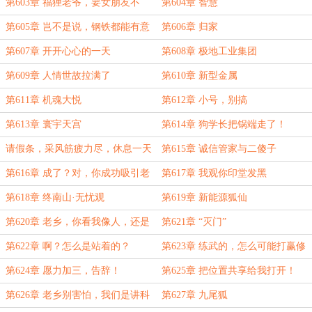
第603章 福狸老爷，要女朋友不
第604章 智慧
要？
第605章 岂不是说，钢铁都能有意
第606章 归家
志了？
第607章 开开心心的一天
第608章 极地工业集团
第609章 人情世故拉满了
第610章 新型金属
第611章 机魂大悦
第612章 小号，别搞
第613章 寰宇天宫
第614章 狗学长把锅端走了！
请假条，采风筋疲力尽，休息一天
第615章 诚信管家与二傻子
第616章 成了？对，你成功吸引老
第617章 我观你印堂发黑
爷注意力了！
第618章 终南山·无忧观
第619章 新能源狐仙
第620章 老乡，你看我像人，还是
第621章 “灭门”
像神.....
第622章 啊？怎么是站着的？
第623章 练武的，怎么可能打赢修
修仙的
第624章 愿力加三，告辞！
第625章 把位置共享给我打开！
第626章 老乡别害怕，我们是讲科
第627章 九尾狐