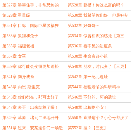
第527章 墨墨住手，非常恐怖的
第528章 卧槽！你这么富的吗？
哇！
第529章 重量级
第530章 我希望你们好，但最好别
太好
第531章 目标：国际巨星级福狸
第532章 好哥哥～
第533章 狐狸和兔子
第534章 似曾相识的感觉【第三
更】
第535章 福狸老祖
第536章 看不见的进度条
第537章 女巫
第538章 生命奇迹小组
第539章 你可能会变得更加蓬松
第540章 朋友，时代变了【三更】
第541章 肉身成圣
第542章 第一纪元遗址
第543章 内恩·斯里克
第544章 福狸老爷的科研精神
第545章 你们都在，那可太好了
第546章 不好的、坏的遗址
【三更】
第547章 表哥！出来结算了喂！
第548章 出粮咯小安！
第549章 草原，堵到二里地开外
第550章 直播这个？小心号都没了
第551章 过来，安某送你们一场造
第552章 捏？【三更】