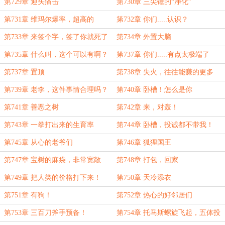
第729章 迎头痛击
第730章 三尖锤的“净化”
第731章 维玛尔爆率，超高的
第732章 你们.....认识？
第733章 来签个字，签了你就死了
第734章 外置大脑
第735章 什么叫，这个可以有啊？
第737章 你们.....有点太极端了
第737章 置顶
第738章 失火，往往能赚的更多
嘛！
第739章 老李，这件事情合理吗？
第740章 卧槽！怎么是你
第741章 善恶之树
第742章 来，对轰！
第743章 一拳打出来的生育率
第744章 卧槽，投诚都不带我！
第745章 从心的老爷们
第746章 狐狸国王
第747章 宝树的麻袋，非常宽敞
第748章 打包，回家
第749章 把人类的价格打下来！
第750章 天冷添衣
第751章 有狗！
第752章 热心的好邻居们
第753章 三百刀斧手预备！
第754章 托马斯螺旋飞起，五体投