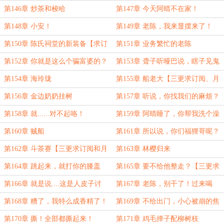
第146章 炒茶和梭哈
第147章 今天阿晴不在家！
第148章 小安！
第149章 老陈，我来显摆来了！
第150章 陈氏祠堂的新装备【求订
第151章 业务繁忙的老陈
阅、月票】
第152章 你就是这么个骗富婆的？
第153章 聋子听哑巴说，瞎子见鬼
第154章 海玲珑
第155章 船老大【三更求订阅、月
票】
第156章 金边奶奶挂树
第157章 听说，你找我们的麻烦？
第158章 就......对不起咯！
第159章 阿晴睡了，你帮我洗个澡
吧？
第160章 贼船
第161章 所以说，你们福狸哥呢？
第162章 斗茶赛【三更求订阅和月
第163章 林樱归来
票】
第164章 跳起来，就打你的膝盖
第165章 要不给他整走？【三更求
订阅和月票】
第166章 就是说....这是人皮子讨
第167章 老陈，别干了！过来喝
封？
茶！
第168章 糟了，我特么成香精了！
第169章 不给出门，小心被崩的焦
黄！
第170章 撕！全部都撕起来！
第171章 鸡毛掸子配柳树枝