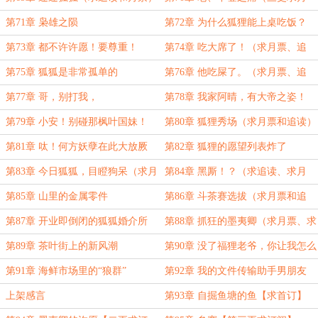
票、追读）
第71章 枭雄之陨
第72章 为什么狐狸能上桌吃饭？
（求月票、追读、打赏）
第73章 都不许许愿！要尊重！
第74章 吃大席了！（求月票、追
读、收藏）
第75章 狐狐是非常孤单的
第76章 他吃屎了。（求月票、追
读）
第77章 哥，别打我，
第78章 我家阿晴，有大帝之姿！
（求求月票和追读）
第79章 小安！别碰那枫叶国妹！
第80章 狐狸秀场（求月票和追读）
第81章 呔！何方妖孽在此大放厥
第82章 狐狸的愿望列表炸了
词！
第83章 今日狐狐，目瞪狗呆（求月
第84章 黑厮！？（求追读、求月
票、追读）
票）
第85章 山里的金属零件
第86章 斗茶赛选拔（求月票和追
读）
第87章 开业即倒闭的狐狐婚介所
第88章 抓狂的墨夷卿（求月票、求
追读）
第89章 茶叶街上的新风潮
第90章 没了福狸老爷，你让我怎么
办啊！（求月票、追读）
第91章 海鲜市场里的“狼群”
第92章 我的文件传输助手男朋友
（求追读、月票）
上架感言
第93章 自掘鱼塘的鱼【求首订】