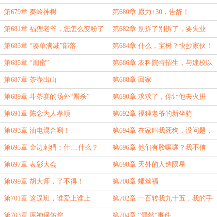
私！
第679章 秦岭神树
第680章 愿力+30，告辞！
第681章 福狸老爷，您怎么变粉了
第682章 别拆了别拆了，要失业
了！
第683章 “凑单满减”部落
第684章 什么，宝树？快抄家伙！
第685章 “闺蜜”
第686章 农科院特招生，与建校以
来最能打的一届
第687章 茶壶出山
第688章 回家
第689章 斗茶赛的场外“厮杀”
第690章 求求了，你让他去火拼
吧！
第691章 陈念为人孝顺
第692章 福狸老爷的新坐骑
第693章 油电混合咧！
第694章 在家叫我死狗，没问题，
但在外面.....
第695章 金边刺猬：什....什么？
第696章 他们有脸嚷嚷？我不信
（目瞪口呆）
第697章 表彰大会
第698章 天外的人造陨星
第699章 胡大师，了不得！
第700章 螺丝福
第701章 这逼班，谁爱上谁上
第702章 一百转我九十五，我的手
段你清楚！
第703章 愿神保佑您
第704章 “偶然”事件