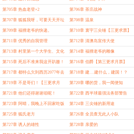
第705章 热血老登×2
第706章 茶庄战神
第707章 狐狐我呀，可要天天开坛
第708章 温泉
做法了
第709章 福狸老爷的快递。
第710章 寰宇三尖锤【三更求票】
第711章 优秀的自我管理
第712章 清澳岛宣传大使
第713章 村里第一个大学生、文化
第714章 福狸老爷的雕像
人【三更求月票】
第715章 死后不准来我这开趴嗷！
第716章 伯爵【第三更求月票】
第717章 都特么欠到西历2077年去
第718章 建....建什么，建国！？
了！
第719章 不是哥们！【三更求月
第720章 哪的货，我一闻便知
票】
第721章 他们还得谢谢咱呢！
第722章 西半球最强法务部警告
第723章 阿晴，我晚上不回家吃饭
第724章 三尖锤的新用途
了【三更求月票】
第725章 狐氏老方
第726章 全员查无此人小队
第727章 诱人的雄性
第728章 亲爱的