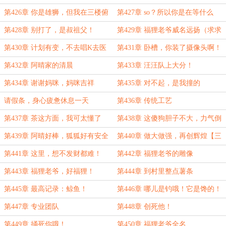
第426章 你是雄狮，但我在三楼俯
第427章 so？所以你是在等什么
视【第三更、求月票、订阅】
的？
第428章 别打了，是叔祖父！
第429章 福狸老爷威名远扬（求求
月票）
第430章 计划有变，不去唱K去医
第431章 卧槽，你装了摄像头啊！
院
第432章 阿晴家的清晨
第433章 汪汪队上大分！
第434章 谢谢妈咪，妈咪吉祥
第435章 对不起，是我撞的
请假条，身心疲惫休息一天
第436章 传统工艺
第437章 茶这方面，我可太懂了
第438章 这傻狗胆子不大，力气倒
不小
第439章 阿晴好棒，狐狐好有安全
第440章 做大做强，再创辉煌【三
感
更】
第441章 这里，想不发财都难！
第442章 福狸老爷的雕像
第443章 福狸老爷，好福狸！
第444章 到村里整点薯条
第445章 最高记录：鲸鱼！
第446章 哪儿是钓哦！它是馋的！
第447章 专业团队
第448章 创死他！
第449章 捅死你哦！
第450章 福狸老爷全名