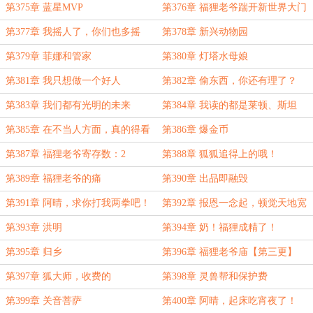
第375章 蓝星MVP
第376章 福狸老爷踹开新世界大门
第377章 我摇人了，你们也多摇
第378章 新兴动物园
点，别输了不服气！
第379章 菲娜和管家
第380章 灯塔水母娘
第381章 我只想做一个好人
第382章 偷东西，你还有理了？
第383章 我们都有光明的未来
第384章 我读的都是莱顿、斯坦
福，结果差点变泡芙
第385章 在不当人方面，真的得看
第386章 爆金币
你啊
第387章 福狸老爷寄存数：2
第388章 狐狐追得上的哦！
第389章 福狸老爷的痛
第390章 出品即融毁
第391章 阿晴，求你打我两拳吧！
第392章 报恩一念起，顿觉天地宽
【第三更】
第393章 洪明
第394章 奶！福狸成精了！
第395章 归乡
第396章 福狸老爷庙【第三更】
第397章 狐大师，收费的
第398章 灵兽帮和保护费
第399章 关音菩萨
第400章 阿晴，起床吃宵夜了！