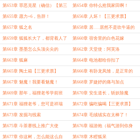
第653章 罪恶克星（确信）【第三
第654章 你特么抢我家田啊！
更求票】
第655章 愿力+6，告辞！
第656章 人坏！【三更求票】
第657章 狐之名
第658章 居.....居然不是吹牛逼的
吗？
第659章 狐狐长大了，都背着人了
第660章 宿舍里的白色花嫁
第661章 墨墨怎么头顶尖尖的
第662章 天堂使：阿芙洛
第663章 狐麻
第664章 电池都给你扣了
第665章 陶土箱【三更求票】
第666章 有卧龙凤雏，是正常的
第667章 魅魔！我要看魅魔！
第668章 罗婕妤的痛与加点
第669章 那年，福狸老爷学前班
第670章 安生道长，斩妖除魔
第671章 福狸老爷，您可是祥瑞
第672章 骗吃骗喝【三更求票】
啊！
第673章 发掘与线索
第674章 毛绒绒实在太棒了！
第675章 斗茶赛线上推广大使
第676章 福游炮（福气游到你身
旁）
第677章 你这树，怎么能这么自
第678章 木瞪狐呆