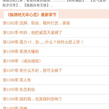
满脸目瞪口呆，看着自家的狐狸。............【轻松幽默】、【灵气复苏
前夕日常】、【狐贱自有天收】...
《狐狸绝无坏心思》最新章节
第1202章 洗脚、双份、额外打赏，谢谢
第1201章 咋的，他把威震天逮捕了
第1200章 愿力+3，告......什么？你特么想上班！
第1199章 美洲大蠊粉
第1198章 《成仙做组》
第1197章 有什么不好，那可太棒了
第1196章 美人鱼
第1195章 生态刺虫
第1194章 踢到我，也算踢到音响了
第1193章 游神