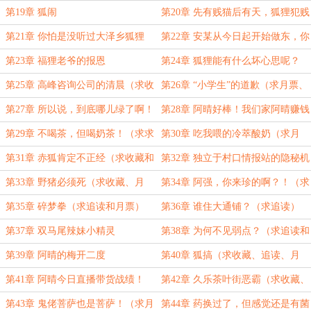
单？（新书期求追读、求月票）
第19章 狐闹
第20章 先有贱猫后有天，狐狸犯贱
力无边（求收藏、求追读）
第21章 你怕是没听过大泽乡狐狸
第22章 安某从今日起开始做东，你
叫！
们可别归西了（新书求月票、求追
第23章 福狸老爷的报恩
第24章 狐狸能有什么坏心思呢？
读、）
（求收藏、求追读、求月票）
第25章 高峰咨询公司的清晨（求收
第26章 “小学生”的道歉（求月票、
藏、求追读、求月票）
追读和收藏）
第27章 所以说，到底哪儿绿了啊！
第28章 阿晴好棒！我们家阿晴赚钱
（求收藏、月票、追读）
了！
第29章 不喝茶，但喝奶茶！（求求
第30章 吃我喂的冷萃酸奶（求月
读者老爷们的收藏、月票、追读、本
票）
第31章 赤狐肯定不正经（求收藏和
第32章 独立于村口情报站的隐秘机
章说）
月票、追读）
构（求月票和收藏、追读）
第33章 野猪必须死（求收藏、月
第34章 阿强，你来珍的啊？！（求
票）
追读）
第35章 碎梦拳（求追读和月票）
第36章 谁住大通铺？（求追读）
第37章 双马尾辣妹小精灵
第38章 为何不见弱点？（求追读和
月票）
第39章 阿晴的梅开二度
第40章 狐搞（求收藏、追读、月
票）
第41章 阿晴今日直播带货战绩！
第42章 久乐茶叶街恶霸（求收藏、
追读、月票）
第43章 鬼佬菩萨也是菩萨！（求月
第44章 药换过了，但感觉还是有菌