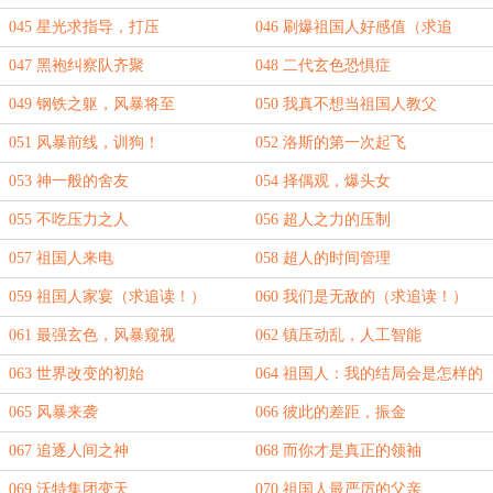
045 星光求指导，打压
046 刷爆祖国人好感值（求追
读！）
047 黑袍纠察队齐聚
048 二代玄色恐惧症
049 钢铁之躯，风暴将至
050 我真不想当祖国人教父
051 风暴前线，训狗！
052 洛斯的第一次起飞
053 神一般的舍友
054 择偶观，爆头女
055 不吃压力之人
056 超人之力的压制
057 祖国人来电
058 超人的时间管理
059 祖国人家宴（求追读！）
060 我们是无敌的（求追读！）
061 最强玄色，风暴窥视
062 镇压动乱，人工智能
063 世界改变的初始
064 祖国人：我的结局会是怎样的
呢
065 风暴来袭
066 彼此的差距，振金
067 追逐人间之神
068 而你才是真正的领袖
069 沃特集团变天
070 祖国人最严厉的父亲