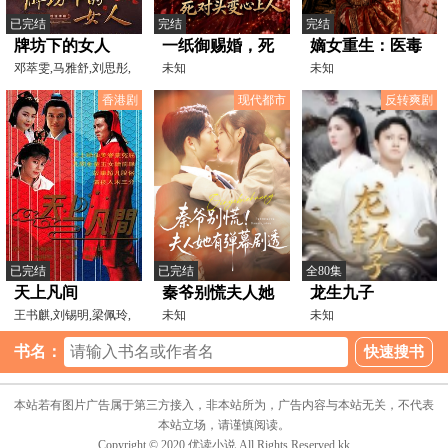
已完结
完结
完结
牌坊下的女人
一纸御赐婚，死
嫡女重生：医毒
2009
邓萃雯,马雅舒,刘思彤,
对头变心上人
未知
定朝局
未知
苗乙乙,寇振海,岳跃
香港剧
现代都市
反转爽剧
已完结
已完结
全80集
天上凡间
秦爷别慌夫人她
龙生九子
王书麒,刘锡明,梁佩玲,
有弹幕剧透
未知
未知
许绍雄,杨美仪
书名：
本站若有图片广告属于第三方接入，非本站所为，广告内容与本站无关，不代表
本站立场，请谨慎阅读。
Copyright © 2020 优读小说 All Rights Reserved.kk