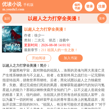
优读小说
手机版
临时
登录
注册
书架
m.youdu5.com
以超人之力打穿全美漫！
返回
菜单
以超人之力打穿全美漫！
作者：徐少一
类别：二次元
状态：连载中
更新时间：2026-08-08 14:01:02
最新章节：
211 祖国人的一生之敌！
开始阅读
加入书架
以超人之力打穿全美漫！简介：
穿越黑袍宇宙，面对降临的祖国人，洛斯的灵魂与两大美漫亡灵
产生维系钢铁侠与不义超人。前者，在复联终局之战打出一记无限响
指逆转战局，拯救世界而牺牲。后者，黑化试图以超人之力独裁世
界，失败。通过完成他们死前的夙愿，能够获取超越时代的知识与氪
星超人的能力？那就以钢铁侠撬开全知的门户，以不义超人造就全能
的根基！某天，纽约崩碎。当祖国人拼尽所有击碎反祖国人装甲，自
以为赢下一切的时候，破碎装甲走出的青年显出身上的氪星战衣，宛
如开启第二阶段的BOSS。“祖国人，有没有可能你才是挑战者？”对于