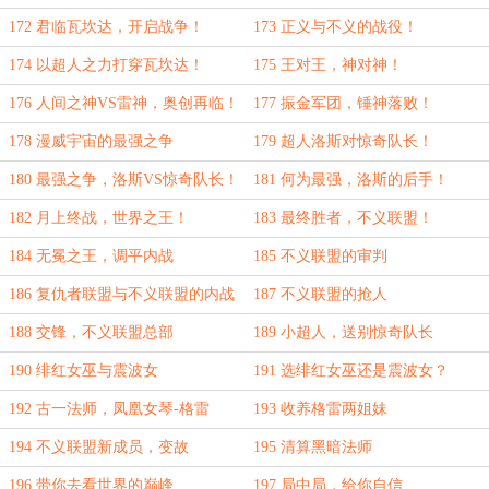
172 君临瓦坎达，开启战争！
173 正义与不义的战役！
174 以超人之力打穿瓦坎达！
175 王对王，神对神！
176 人间之神VS雷神，奥创再临！
177 振金军团，锤神落败！
178 漫威宇宙的最强之争
179 超人洛斯对惊奇队长！
180 最强之争，洛斯VS惊奇队长！
181 何为最强，洛斯的后手！
182 月上终战，世界之王！
183 最终胜者，不义联盟！
184 无冕之王，调平内战
185 不义联盟的审判
186 复仇者联盟与不义联盟的内战
187 不义联盟的抢人
188 交锋，不义联盟总部
189 小超人，送别惊奇队长
190 绯红女巫与震波女
191 选绯红女巫还是震波女？
192 古一法师，凤凰女琴-格雷
193 收养格雷两姐妹
194 不义联盟新成员，变故
195 清算黑暗法师
196 带你去看世界的巅峰
197 局中局，给你自信