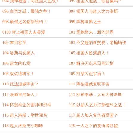
094 顶峰相遇，向祖国人宣战！
095 祖国人迎战，你会赢吗？
096 白宫之战，最强之争！
097 祖国人与超人之力洛斯
098 最强之名铭刻纽约！
099 黑袍世界之王
0100 带上祖国人去美漫
101 黑袍终末，新的世界
102 末日将至
103 不义超的新交易，老蝙蝠侠
104 洛斯与女超人
105 祖国人扮演超人！
106 超女的心意
107 解决闪点末日的计划
108 战佐德将军！
109 打穿闪点宇宙！
110 抵达漫威宇宙？
111 降临漫威复联宇宙
112 漫威里的超人！
113 邪神洛基，人间之神洛斯
114 怀疑神生的雷神和邪神
115 以超人之力打穿纽约之战！
116 超人洛斯，举世闻名
117 超人加入复仇者联盟？
118 超人洛斯与小蜘蛛
119 一人之下的复仇者联盟