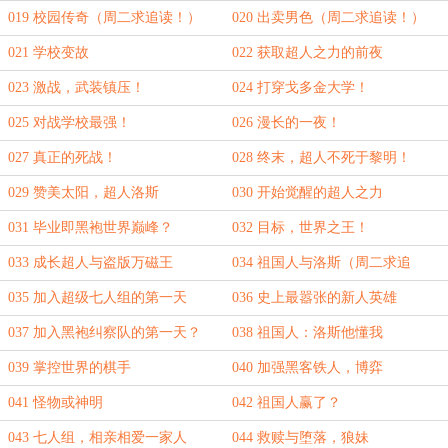
019 校园传奇（周二求追读！）
020 出卖男色（周二求追读！）
021 学校变故
022 获取超人之力的前夜
023 激战，武装镇压！
024 打穿戈多金大学！
025 对战学校最强！
026 漫长的一夜！
027 真正的死战！
028 终末，超人不死于黎明！
029 赞美太阳，超人洛斯
030 开始觉醒的超人之力
031 毕业即黑袍世界巅峰？
032 目标，世界之王！
033 成长超人与盗版万磁王
034 祖国人与洛斯（周二求追
读！）
035 加入超级七人组的第一天
036 史上最嚣张的新人英雄
037 加入黑袍纠察队的第一天？
038 祖国人：洛斯他懂我
039 掌控世界的棋手
040 加强黑客铁人，博弈
041 怪物或神明
042 祖国人赢了？
043 七人组，相亲相爱一家人
044 救赎与堕落，狼妹