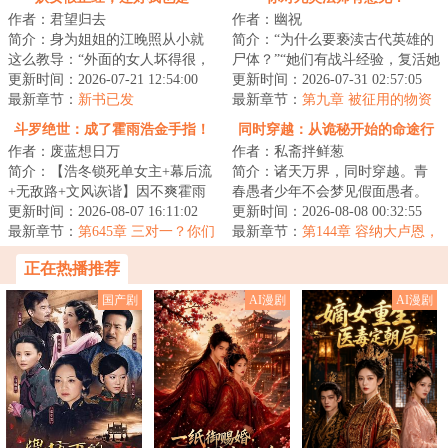
作者：君望归去
作者：幽祝
简介：身为姐姐的江晚照从小就
简介：“为什么要亵渎古代英雄的
这么教导：“外面的女人坏得很，
尸体？”“她们有战斗经验，复活她
你一定要小心提防，哪像姐姐
更新时间：2026-07-21 12:54:00
们可以更好地杀异鬼。”“为什么要
更新时间：2026-07-31 02:57:05
我，只知道疼你...
最新章节：
新书已发
控制...
最新章节：
第九章 被征用的物资
斗罗绝世：成了霍雨浩金手指！
同时穿越：从诡秘开始的命途行
作者：废蓝想日万
作者：私斋拌鲜葱
者
简介：【浩冬锁死单女主+幕后流
简介：诸天万界，同时穿越。青
+无敌路+文风诙谐】因不爽霍雨
春愚者少年不会梦见假面愚者。
浩被训狗，诸葛蓝穿越到天梦冰
更新时间：2026-08-07 16:11:02
当唯物主义天使看见神话生物。
更新时间：2026-08-08 00:32:55
蚕献祭时，成...
最新章节：
第645章 三对一？你们
现在登场的是史...
最新章节：
第144章 容纳大卢恩，
也配？
成为半神
正在热播推荐
国产剧
AI漫剧
AI漫剧