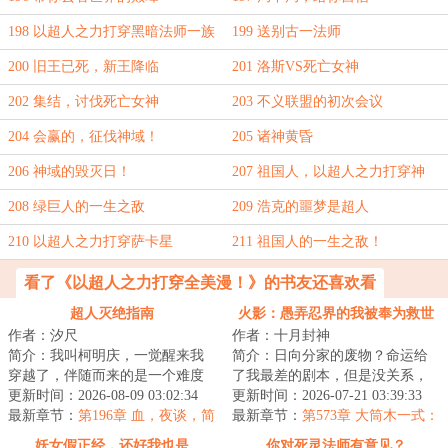
198 以超人之力打穿黑暗法师一族
199 送别古一法师
200 旧王已死，新王降临
201 洛斯VS死亡女神
202 集结，讨伐死亡女神
203 不义联盟的初次会议
204 会赢的，征伐神域！
205 诸神黄昏
206 神域的毁灭日！
207 祖国人，以超人之力打穿神
域！
208 绿巨人的一生之敌
209 浩克的噩梦是超人
210 以超人之力打穿萨卡星
211 祖国人的一生之敌！
看了《以超人之力打穿全美漫！》的书友还喜欢看
超人灭绝指南
火影：愚弄忍界的我被奉为救世
作者：汐尺
作者：十月封神
主
简介：我叫柯明庆，一觉醒来我
简介：日向分家的废物？命运给
穿越了，伴随而来的是一个难度
了我最差的剧本，但是没关系，
绝巅的死亡任务：【在半年内灭
更新时间：2026-08-09 03:02:34
我生来就是最好的演员。准备好
更新时间：2026-07-21 03:39:33
绝超人种】。而...
最新章节：
第196章 血，夜谈，简
了吗？我叫日向...
最新章节：
第573章 大筒木一式：
笔画女孩（4500字求月票）
日向云川！你怎么敢？！！
妖女假正经，还好我也是
你对死灵法师有意见？