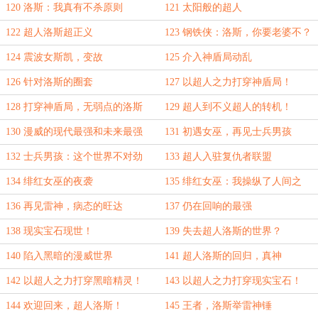
120 洛斯：我真有不杀原则
121 太阳般的超人
122 超人洛斯超正义
123 钢铁侠：洛斯，你要老婆不？
124 震波女斯凯，变故
125 介入神盾局动乱
126 针对洛斯的圈套
127 以超人之力打穿神盾局！
128 打穿神盾局，无弱点的洛斯
129 超人到不义超人的转机！
130 漫威的现代最强和未来最强
131 初遇女巫，再见士兵男孩
132 士兵男孩：这个世界不对劲
133 超人入驻复仇者联盟
134 绯红女巫的夜袭
135 绯红女巫：我操纵了人间之
神！
136 再见雷神，病态的旺达
137 仍在回响的最强
138 现实宝石现世！
139 失去超人洛斯的世界？
140 陷入黑暗的漫威世界
141 超人洛斯的回归，真神
142 以超人之力打穿黑暗精灵！
143 以超人之力打穿现实宝石！
144 欢迎回来，超人洛斯！
145 王者，洛斯举雷神锤