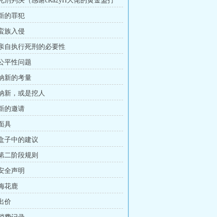
 死刑判决（感谢cRa2yH大佬的黄金盟打
 新的罪犯
 蛮族入侵
章 亲自执行死刑的必要性
 公平性问题
 纳新的考量
章 纳新，或是挖人
 新的邀请
 面具
 盒子中的建议
 第二阶段规则
 安全声明
 梅花鹿
 出价