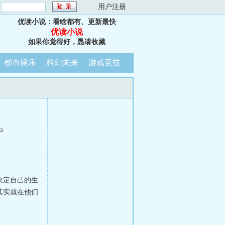
：
用户注册
优读小说：看啥都有、更新最快
优读小说
如果你觉得好，恳请收藏
都市娱乐
科幻未来
游戏竞技
中
决定自己的生
其实就在他们