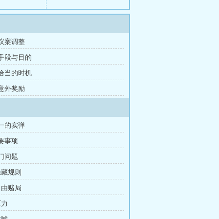
 议案调整
 手段与目的
 恰当的时机
 意外奖励
唯一的实弹
重要事项
三门问题
隐藏规则
自由赌局
压力