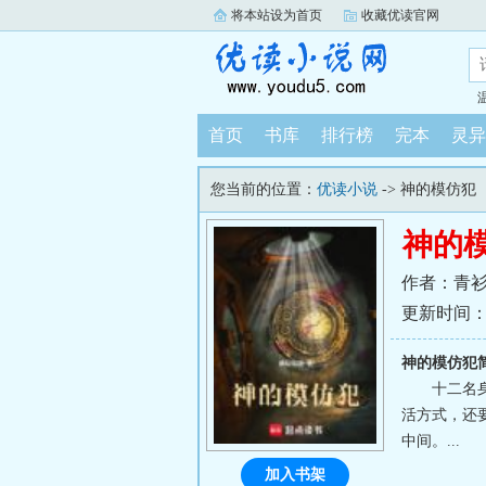
将本站设为首页
收藏优读官网
首页
书库
排行榜
完本
灵异
您当前的位置：
优读小说
-> 神的模仿犯
神的
作者：青
更新时间：202
神的模仿犯
十二名
活方式，还
中间。...
加入书架