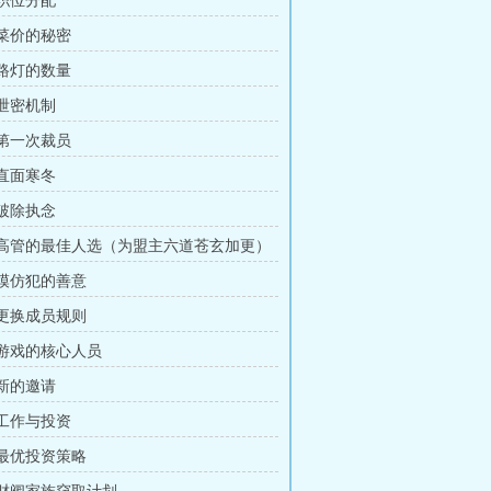
 职位分配
 菜价的秘密
 路灯的数量
 泄密机制
 第一次裁员
 直面寒冬
 破除执念
章 高管的最佳人选（为盟主六道苍玄加更）
 模仿犯的善意
 更换成员规则
章 游戏的核心人员
 新的邀请
 工作与投资
 最优投资策略