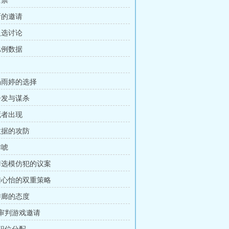
全票
新的邀请
人选讨论
比例数据
 杨雨婷的选择
 告发与谋杀
死者出现
 数据的攻防
诈唬
 筛选模仿犯的议案
 陆心怡的双重策略
 游廊的态度
 审判游戏邀请