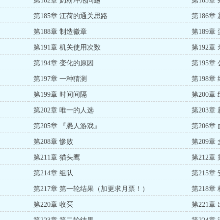
第182章 奶粉冲泡问题
第183章
赏！）
第185章 江荷的通关思路
第186章
第188章 制造徽章
第189章
第191章 机关使用次数
第192
第194章 变化的原因
第195章
第197章 一种猜测
第198章
第199章 时间间隔
第200
第202章 唯一的人选
第203章
第205章 『愚人游戏』
第206章
第208章 惨败
第209章
第211章 猫头鹰
第212章
第214章 组队
第215章
第217章 第一轮结果（加更求月票！）
第218章
第220章 收买
第221章