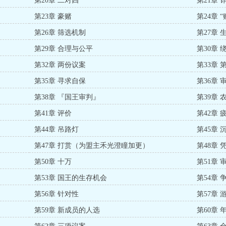
第20章 二对四
第21章 
第23章 豪赌
第24章 “
第26章 筛选机制
第27章
第29章 合理与公平
第30章 
第32章 两份议案
第33章
第35章 寻求自保
第36章
第38章 『国王审判』
第39章 
第41章 评价
第42章 
第44章 吊路灯
第45章 
第47章 打赏（为盟主禾光澄瞳加更）
第48章 
第50章 十万
第51章 
第53章 国王的生存机会
第54章 
第56章 针对性
第57章
第59章 新成员的人选
第60章