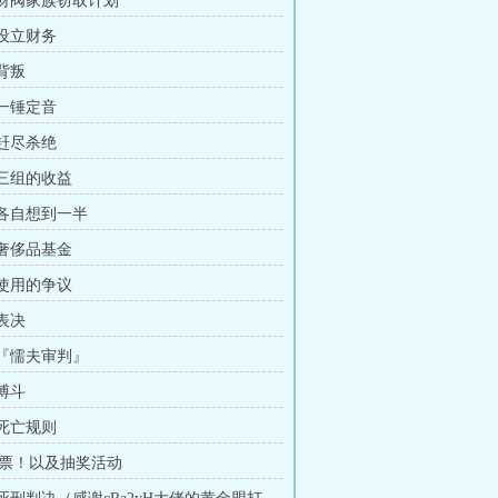
章 财阀家族窃取计划
 设立财务
 背叛
 一锤定音
 赶尽杀绝
 三组的收益
 各自想到一半
 奢侈品基金
 使用的争议
 表决
 『懦夫审判』
 搏斗
 死亡规则
票！以及抽奖活动