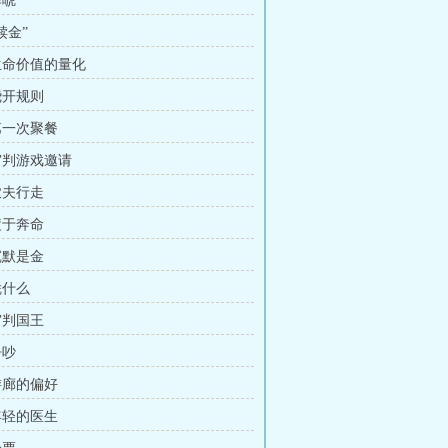
诈唬
赎金”
 生命价值的量化
绕开规则
 第一次聚餐
 审判游戏邀请
农夫行走
疲于奔命
沉默是金
凭什么
审判国王
争吵
 游廊的偏好
 年轻的医生