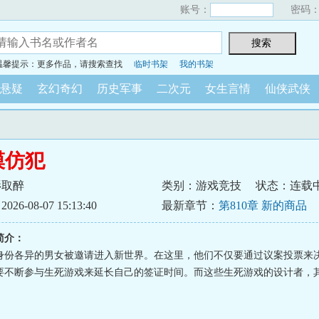
账号：
密码
温馨提示：更多作品，请搜索查找
临时书架
我的书架
悬疑
玄幻奇幻
历史军事
二次元
女生言情
仙侠武侠
模仿犯
衫取醉
类别：游戏竞技
状态：连载
6-08-07 15:13:40
最新章节：
第810章 新的商品
简介：
身份各异的男女被邀请进入新世界。在这里，他们不仅要通过议案投票来
要不断参与生死游戏来延长自己的签证时间。而这些生死游戏的设计者，