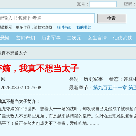
账号：
密码
温馨提示：更多作品，请搜索查找
临时书架
我的书架
悬疑
玄幻奇幻
历史军事
二次元
女生言情
仙侠武侠
，我真不想当太子
夺嫡，我真不想当太子
山风
类别：历史军事
状态：连载
6-08-07 10:25:08
最新章节：
第九百五十一章 第
利
我真不想当太子简介：
九龙夺嫡的平行世界，想着大干一场的沈叶，却发现自己竟然成了被群起
子最大敌人不是那些兄弟，而是越来越猜疑的皇帝。沈叶在发现难以复制
躺平了！反正在努力也成为不了皇帝，爱咋咋地……...