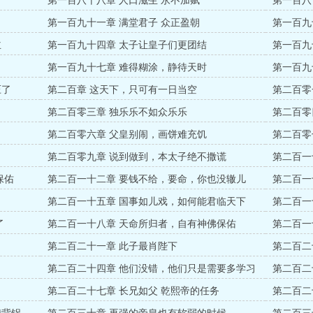
第一百八十八章 人口滋生 永不加赋
第一百八
第一百九十一章 满堂君子 众正盈朝
第一百九
主
第一百九十四章 太子让皇子们更团结
第一百九
第一百九十七章 难得糊涂，静待天时
第一百九
压了
第二百章 这天下，只可有一日当空
第二百零
第二百零三章 独乐乐不如众乐乐
第二百零
第二百零六章 父皇别闹，画饼难充饥
第二百零
第二百零九章 说到做到，本太子绝不撒谎
第二百一
保佑
第二百一十二章 要钱不给，要命，你也没辙儿
第二百一
第二百一十五章 国事如儿戏，如何能君临天下
第二百一
了
第二百一十八章 天命所归者，自有神佛保佑
第二百一
第二百二十一章 此子最肖陛下
第二百二
第二百二十四章 他们没错，他们只是需要多学习
第二百二
第二百二十七章 长兄如父 乾熙帝的任务
第二百二