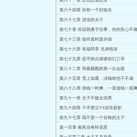
第六十一章 思危思退思变
第六十四章 你有一个好姐夫
第六十七章 进击的太子
第七十章 你说我勇于任事，你的良心不
第七十三章 假作真时真亦假
第七十六章 有福同享 兄弟情深
第七十九章 还不快点谢谢你们三哥
第八十二章 和索额图的第一次会面
第八十五章 雪上加霜，没钱啥也干不成
第八十八章 借钱一时爽，一直借钱一直
第九十一章 太子不能太优秀
第九十四章 子不类父VS深肖朕躬
第九十七章 我不是一个合格的太子
第一百章 春风当有怜花意