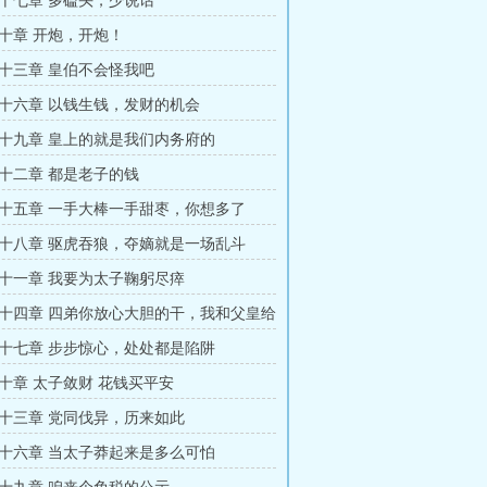
十七章 多磕头，少说话
十章 开炮，开炮！
十三章 皇伯不会怪我吧
十六章 以钱生钱，发财的机会
十九章 皇上的就是我们内务府的
十二章 都是老子的钱
十五章 一手大棒一手甜枣，你想多了
十八章 驱虎吞狼，夺嫡就是一场乱斗
十一章 我要为太子鞠躬尽瘁
十四章 四弟你放心大胆的干，我和父皇给
十七章 步步惊心，处处都是陷阱
十章 太子敛财 花钱买平安
十三章 党同伐异，历来如此
十六章 当太子莽起来是多么可怕