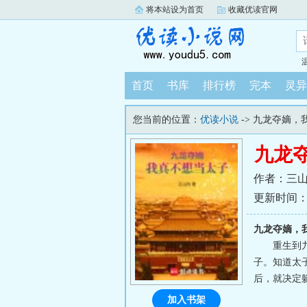
将本站设为首页
收藏优读官网
首页
书库
排行榜
完本
灵异
您当前的位置：
优读小说
-> 九龙夺嫡
九龙
作者：三
更新时间：202
九龙夺嫡，
重生到
子。知道太
后，就决定
加入书架