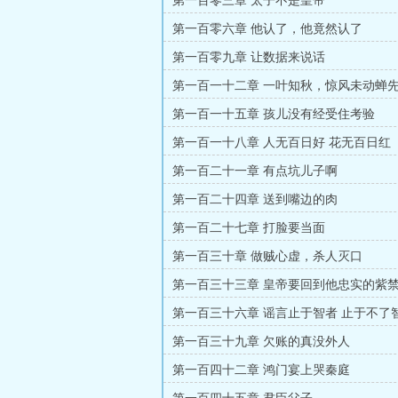
第一百零三章 太子不是皇帝
第一百零六章 他认了，他竟然认了
第一百零九章 让数据来说话
第一百一十二章 一叶知秋，惊风未动蝉
第一百一十五章 孩儿没有经受住考验
第一百一十八章 人无百日好 花无百日红
第一百二十一章 有点坑儿子啊
第一百二十四章 送到嘴边的肉
第一百二十七章 打脸要当面
第一百三十章 做贼心虚，杀人灭口
第一百三十三章 皇帝要回到他忠实的紫
第一百三十六章 谣言止于智者 止于不了
第一百三十九章 欠账的真没外人
第一百四十二章 鸿门宴上哭秦庭