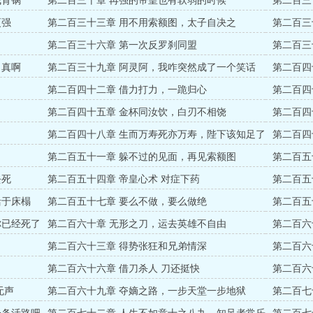
我背锅
第二百三十章 再强的帝皇也有软弱的时候
第二百三
更强
第二百三十三章 用不用索额图，太子自决之
第二百三
第二百三十六章 第一次反罗刹同盟
第二百三
当真啊
第二百三十九章 阿灵阿，我咋突然成了一个笑话
第二百四
第二百四十二章 借力打力，一跪归心
第二百四
第二百四十五章 金杯同汝饮，白刃不相饶
第二百四
第二百四十八章 生而万寿死亦万寿，陛下该知足了
第二百四
第二百五十一章 躲不过的见面，再见索额图
第二百五
去死
第二百五十四章 帝皇心术 对症下药
第二百五
活于床榻
第二百五十七章 要么不做，要么做绝
第二百五
你已经死了
第二百六十章 无形之刀，运去英雄不自由
第二百六
第二百六十三章 得势张狂和兄弟情深
第二百六
第二百六十六章 借刀杀人 刀还挺快
第二百六
无声
第二百六十九章 夺嫡之路，一步天堂一步地狱
第二百七