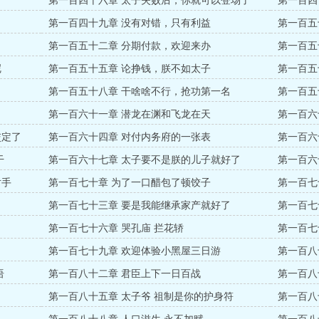
第一百四十六章 太子失败后，你就可以登场了
第一百四
第一百四十九章 没有对错，只有利益
第一百五
第一百五十二章 分期付款，欢迎来办
第一百五
呢
第一百五十五章 论挣钱，朕不如太子
第一百五
第一百五十八章 干啥啥不行，抢功第一名
第一百五
第一百六十一章 潜龙在渊和飞龙在天
第一百六
交定了
第一百六十四章 对付内务府的一张表
第一百六
干
第一百六十七章 太子要不是朕的儿子就好了
第一百六
对手
第一百七十章 为了一口醋包了顿饺子
第一百七
第一百七十三章 要是我能继承家产就好了
第一百七
你撑腰
第一百七十六章 哭孔庙 拦花轿
第一百七
第一百七十九章 欢迎体验小黑屋三日游
第一百八
语
第一百八十二章 君臣上下一日百战
第一百八
第一百八十五章 太子爷 祖制是你的护身符
第一百八