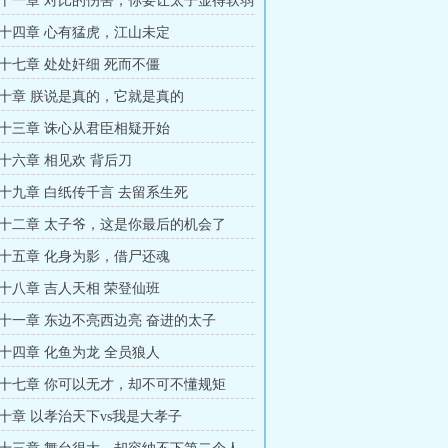
十一章 对比的伤害，你要让太子显得软弱
十四章 心有猛虎，江山未定
十七章 处处奸细 死而不僵
十章 朕说是真的，它就是真的
十三章 诛心从君臣相疑开始
十六章 相见欢 背后刀
十九章 白纸传千言 去留系生死
十二章 太子爷，这是你最后的机会了
十五章 化身为影，借尸还魂
十八章 吉人天相 荣登仙班
十一章 东边不亮西边亮 奋进的太子
十四章 化鱼为龙 全员狼人
十七章 你可以无才，却不可不懂规矩
十章 以孝治天下vs我是大孝子