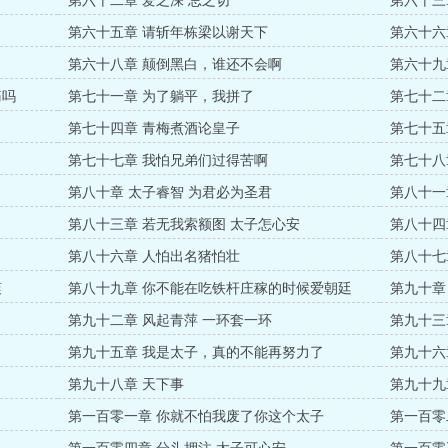
第六十二章 爱之深 忌之切
第六十三
第六十五章 请斩年栋梁以谢天下
第六十六
第六十八章 颠倒黑白，谁还不会啊
第六十九
痛吗
第七十一章 为了躺平，我拼了
第七十二
第七十四章 青梅煮酒论皇子
第七十五
第七十七章 我怕兄弟们过得苦啊
第七十八
第八十章 太子睿智 为君必为圣君
第八十一
第八十三章 若无我索额图 太子怎心安
第八十四
第八十六章 人怕出名猪怕壮
第八十七
爽
第八十九章 你不能在吃铁杆庄稼的时候爱朝廷
第九十章
第九十二章 风起青萍 一环套一环
第九十三
第九十五章 我是太子，真的不能再努力了
第九十六
第九十八章 天下事
第九十九
第一百零一章 你就不怕我废了你这个太子
第一百零