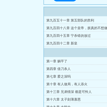
第九百五十一章 第五部队的胜利
第九百四十八章 这个皇帝，朕真的不想
第九百四十五章 宁杀错勿放过
第九百四十二章 新皇
第一章 躺平了
第四章 借刀杀人
第七章 爱之深吗
第十章 有人做局，有人添火
第十三章 兄弟情深 都是可怜人
第十六章 太子刻薄寡恩