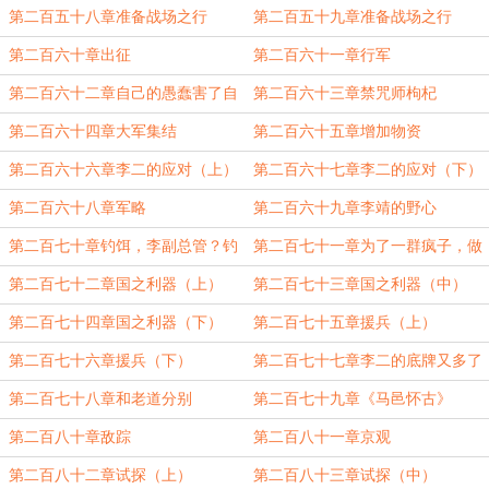
（上）
（中）
第二百五十八章准备战场之行
第二百五十九章准备战场之行
（下）
（续）
第二百六十章出征
第二百六十一章行军
第二百六十二章自己的愚蠢害了自
第二百六十三章禁咒师枸杞
己
第二百六十四章大军集结
第二百六十五章增加物资
第二百六十六章李二的应对（上）
第二百六十七章李二的应对（下）
第二百六十八章军略
第二百六十九章李靖的野心
第二百七十章钓饵，李副总管？钓
第二百七十一章为了一群疯子，做
饵，李总管！
出一个决定
第二百七十二章国之利器（上）
第二百七十三章国之利器（中）
第二百七十四章国之利器（下）
第二百七十五章援兵（上）
第二百七十六章援兵（下）
第二百七十七章李二的底牌又多了
一张
第二百七十八章和老道分别
第二百七十九章《马邑怀古》
第二百八十章敌踪
第二百八十一章京观
第二百八十二章试探（上）
第二百八十三章试探（中）