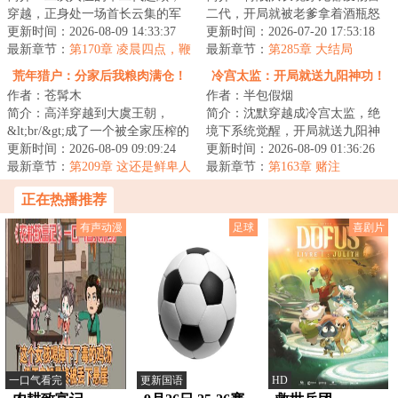
穿越，正身处一场首长云集的军
二代，开局就被老爹拿着酒瓶怒
事会议上。&lt;br/&gt;“即日全国
更新时间：2026-08-09 14:33:37
砸 “去大西北，赎你爷爷的军
更新时间：2026-07-20 17:53:18
全军大筛选...
最新章节：
第170章 凌晨四点，鞭
功！”绑定军人...
最新章节：
第285章 大结局
炮声未眠
荒年猎户：分家后我粮肉满仓！
冷宫太监：开局就送九阳神功！
作者：苍髯木
作者：半包假烟
简介：高洋穿越到大虞王朝，
简介：沈默穿越成冷宫太监，绝
&lt;br/&gt;成了一个被全家压榨的
境下系统觉醒，开局就送九阳神
窝囊猎户。&lt;br/&gt;当牛做马那
更新时间：2026-08-09 09:09:24
功！&lt;br/&gt;香妃：“小默子，
更新时间：2026-08-09 01:36:26
么多年，他...
最新章节：
第209章 这还是鲜卑人
本宫体内寒...
最新章节：
第163章 赌注
吗？
正在热播推荐
有声动漫
足球
喜剧片
一口气看完
更新国语
HD