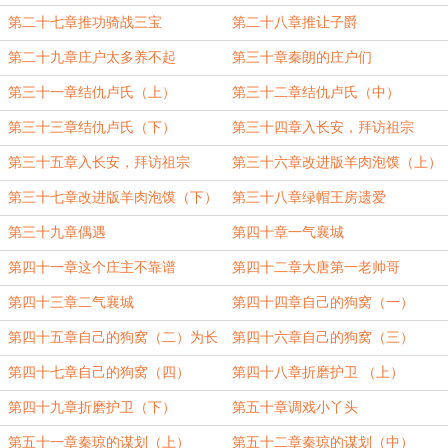
第二十七章推功骑战三宝
第二十八章推让子爵
第二十九章庄户太多养不起
第三十章秦朗的庄户们
第三十一章结仇卢氏（上）
第三十二章结仇卢氏（中）
第三十三章结仇卢氏（下）
第三十四章入长安，拜访祖宗
（上）
第三十五章入长安，拜访祖宗
第三十六章改进版羊肉泡馍（上）
（下）
第三十七章改进版羊肉泡馍（下）
第三十八章绿帽王房遗爱
第三十九章偶遇
第四十章一气襄城
第四十一章这个庄主不靠谱
第四十二章大唐第一老帅哥
第四十三章二气襄城
第四十四章自己的狗窝（一）
第四十五章自己的狗窝（二）为长
第四十六章自己的狗窝（三）
长的路_20191020718
第四十七章自己的狗窝（四）
第四十八章折磨护卫 （上）
第四十九章折磨护卫（下）
第五十章调戏小丫头
第五十一章秦琼的谋划（上）
第五十二章秦琼的谋划（中）