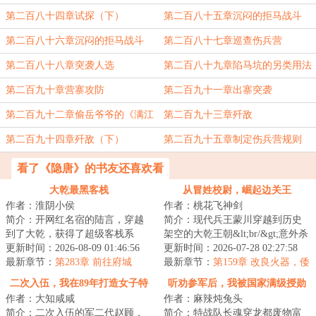
第二百八十四章试探（下）
第二百八十五章沉闷的拒马战斗
（上）
第二百八十六章沉闷的拒马战斗
第二百八十七章巡查伤兵营
（下）
第二百八十八章突袭人选
第二百八十九章陷马坑的另类用法
第二百九十章营寨攻防
第二百九十一章出寨突袭
第二百九十二章偷岳爷爷的《满江
第二百九十三章歼敌
红》
第二百九十四章歼敌（下）
第二百九十五章制定伤兵营规则
看了《隐唐》的书友还喜欢看
大乾最黑客栈
从冒姓校尉，崛起边关王
作者：淮阴小侯
作者：桃花飞神剑
简介：开网红名宿的陆言，穿越
简介：现代兵王蒙川穿越到历史
到了大乾，获得了超级客栈系
架空的大乾王朝&lt;br/&gt;意外杀
统。客栈的床，睡一晚，不但助
更新时间：2026-08-09 01:46:56
了大乾四大望族之一的「会稽蒙
更新时间：2026-07-28 02:27:58
眠效果拉满，还能...
最新章节：
第283章 前往府城
氏」旁系子...
最新章节：
第159章 改良火器，倭
寇屠城
二次入伍，我在89年打造女子特
听劝参军后，我被国家满级授勋
作者：大知咸咸
作者：麻辣炖兔头
种部队
简介：二次入伍的军二代赵顾，
简介：特战队长魂穿龙都废物富