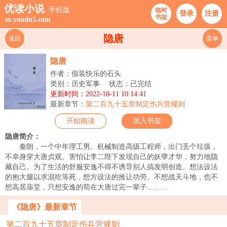
优读小说
手机版
临时
登录
注册
书架
m.youdu5.com
隐唐
返回
菜单
隐唐
作者：假装快乐的石头
类别：历史军事
状态：已完结
更新时间：2022-10-11 10:14:41
最新章节：
第二百九十五章制定伤兵营规则
开始阅读
加入书架
隐唐简介：
秦朗，一个中年理工男、机械制造高级工程师，出门丢个垃圾，
不幸身穿大唐贞观。害怕让李二陛下发现自己的妖孽才华，努力地隐
藏自己。为了生活的舒服安逸不得不诱导别人搞发明创造。想法设法
的抱大腿以求混吃等死，想方设法的推让功劳。不想战天斗地，也不
想高居庙堂，只想安逸的苟在大唐过完一辈子……...
《隐唐》最新章节
第二百九十五章制定伤兵营规则