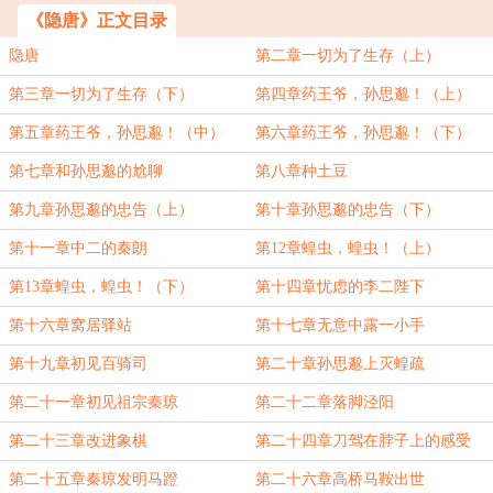
《隐唐》正文目录
隐唐
第二章一切为了生存（上）
第三章一切为了生存（下）
第四章药王爷，孙思邈！（上）
第五章药王爷，孙思邈！（中）
第六章药王爷，孙思邈！（下）
第七章和孙思邈的尬聊
第八章种土豆
第九章孙思邈的忠告（上）
第十章孙思邈的忠告（下）
第十一章中二的秦朗
第12章蝗虫，蝗虫！（上）
第13章蝗虫，蝗虫！（下）
第十四章忧虑的李二陛下
第十六章窝居驿站
第十七章无意中露一小手
第十九章初见百骑司
第二十章孙思邈上灭蝗疏
第二十一章初见祖宗秦琼
第二十二章落脚泾阳
第二十三章改进象棋
第二十四章刀驾在脖子上的感受
第二十五章秦琼发明马蹬
第二十六章高桥马鞍出世