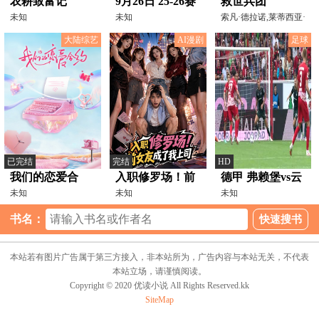
农耕致富记
9月26日 25-26赛
救世兵团
未知
季西甲第6轮 奥
未知
索凡·德拉诺,莱蒂西亚·
勒菲弗,伊丽莎白·
萨苏纳VS埃尔切
大陆综艺
AI漫剧
足球
已完结
完结
HD
我们的恋爱合
入职修罗场！前
德甲 弗赖堡vs云
约?
未知
女友成了我上司
未知
达不莱梅
未知
20230826
书名：
本站若有图片广告属于第三方接入，非本站所为，广告内容与本站无关，不代表
本站立场，请谨慎阅读。
Copyright © 2020 优读小说 All Rights Reserved.kk
SiteMap