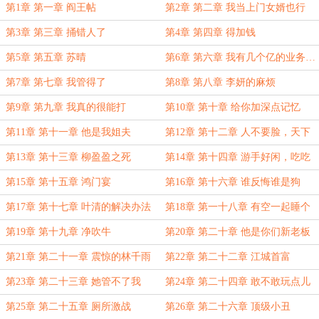
第1章 第一章 阎王帖
第2章 第二章 我当上门女婿也行
第3章 第三章 捅错人了
第4章 第四章 得加钱
第5章 第五章 苏晴
第6章 第六章 我有几个亿的业务…
第7章 第七章 我管得了
第8章 第八章 李妍的麻烦
第9章 第九章 我真的很能打
第10章 第十章 给你加深点记忆
第11章 第十一章 他是我姐夫
第12章 第十二章 人不要脸，天下
无敌
第13章 第十三章 柳盈盈之死
第14章 第十四章 游手好闲，吃吃
软饭
第15章 第十五章 鸿门宴
第16章 第十六章 谁反悔谁是狗
第17章 第十七章 叶清的解决办法
第18章 第一十八章 有空一起睡个
觉
第19章 第十九章 净吹牛
第20章 第二十章 他是你们新老板
第21章 第二十一章 震惊的林千雨
第22章 第二十二章 江城首富
第23章 第二十三章 她管不了我
第24章 第二十四章 敢不敢玩点儿
刺激的
第25章 第二十五章 厕所激战
第26章 第二十六章 顶级小丑