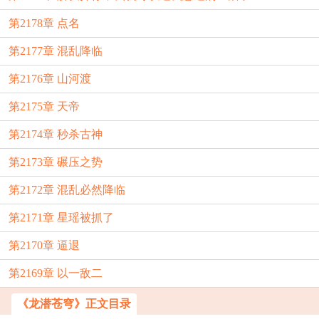
第2178章 点名
第2177章 混乱降临
第2176章 山河渡
第2175章 天帝
第2174章 秒杀古神
第2173章 碾压之势
第2172章 混乱必然降临
第2171章 星瑶被抓了
第2170章 逼退
第2169章 以一敌二
《龙潜苍穹》正文目录