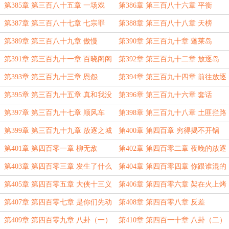
水寒
第385章 第三百八十五章 一场戏
第386章 第三百八十六章 平衡
第387章 第三百八十七章 七宗罪
第388章 第三百八十八章 天榜
第389章 第三百八十九章 傲慢
第390章 第三百九十章 蓬莱岛
第391章 第三百九十一章 百晓阁阁
第392章 第三百九十二章 放逐岛
主
第393章 第三百九十三章 恩怨
第394章 第三百九十四章 前往放逐
岛
第395章 第三百九十五章 真和我没
第396章 第三百九十六章 套话
关系
第397章 第三百九十七章 顺风车
第398章 第三百九十八章 土匪拦路
第399章 第三百九十九章 放逐之城
第400章 第四百章 穷得揭不开锅
第401章 第四百零一章 柳无敌
第402章 第四百零二章 夜晚的放逐
城
第403章 第四百零三章 发生了什么
第404章 第四百零四章 你跟谁混的
第405章 第四百零五章 大侠十三义
第406章 第四百零六章 架在火上烤
第407章 第四百零七章 是你们先动
第408章 第四百零八章 反差
手的
第409章 第四百零九章 八卦（一）
第410章 第四百一十章 八卦（二）