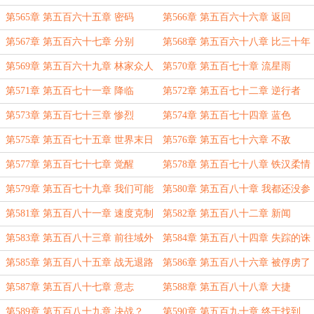
第565章 第五百六十五章 密码
第566章 第五百六十六章 返回
第567章 第五百六十七章 分别
第568章 第五百六十八章 比三十年
前的规模还大
第569章 第五百六十九章 林家众人
第570章 第五百七十章 流星雨
的下场
第571章 第五百七十一章 降临
第572章 第五百七十二章 逆行者
第573章 第五百七十三章 惨烈
第574章 第五百七十四章 蓝色
第575章 第五百七十五章 世界末日
第576章 第五百七十六章 不敌
第577章 第五百七十七章 觉醒
第578章 第五百七十八章 铁汉柔情
第579章 第五百七十九章 我们可能
第580章 第五百八十章 我都还没参
会溃败
战，怎么能说溃败
第581章 第五百八十一章 速度克制
第582章 第五百八十二章 新闻
第583章 第五百八十三章 前往域外
第584章 第五百八十四章 失踪的诛
星小队成员
第585章 第五百八十五章 战无退路
第586章 第五百八十六章 被俘虏了
第587章 第五百八十七章 意志
第588章 第五百八十八章 大捷
第589章 第五百八十九章 决战？
第590章 第五百九十章 终于找到