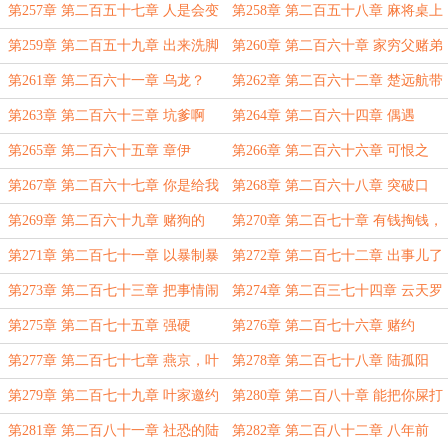
京苏家，血流成河
第257章 第二百五十七章 人是会变
第258章 第二百五十八章 麻将桌上
的
第259章 第二百五十九章 出来洗脚
第260章 第二百六十章 家穷父赌弟
不？
读书
第261章 第二百六十一章 乌龙？
第262章 第二百六十二章 楚远航带
来的消息
第263章 第二百六十三章 坑爹啊
第264章 第二百六十四章 偶遇
第265章 第二百六十五章 章伊
第266章 第二百六十六章 可恨之
人，必有可怜之处
第267章 第二百六十七章 你是给我
第268章 第二百六十八章 突破口
变了个魔术吗？
第269章 第二百六十九章 赌狗的
第270章 第二百七十章 有钱掏钱，
话，不值得相信
没钱滚蛋
第271章 第二百七十一章 以暴制暴
第272章 第二百七十二章 出事儿了
第273章 第二百七十三章 把事情闹
第274章 第二百三七十四章 云天罗
大
现身
第275章 第二百七十五章 强硬
第276章 第二百七十六章 赌约
第277章 第二百七十七章 燕京，叶
第278章 第二百七十八章 陆孤阳
家
第279章 第二百七十九章 叶家邀约
第280章 第二百八十章 能把你屎打
出来
第281章 第二百八十一章 社恐的陆
第282章 第二百八十二章 八年前