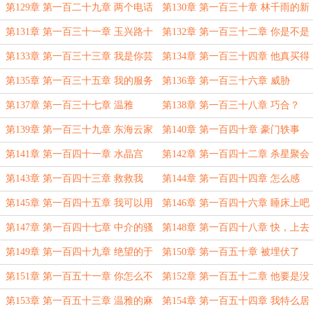
我摊牌了
第129章 第一百二十九章 两个电话
第130章 第一百三十章 林千雨的新
公司
第131章 第一百三十一章 玉兴路十
第132章 第一百三十二章 你是不是
八号
看错地方了
第133章 第一百三十三章 我是你芸
第134章 第一百三十四章 他真买得
姐
起？
第135章 第一百三十五章 我的服务
第136章 第一百三十六章 威胁
更好！
第137章 第一百三十七章 温雅
第138章 第一百三十八章 巧合？
第139章 第一百三十九章 东海云家
第140章 第一百四十章 豪门轶事
第141章 第一百四十一章 水晶宫
第142章 第一百四十二章 杀星聚会
第143章 第一百四十三章 救救我
第144章 第一百四十四章 怎么感
谢？
第145章 第一百四十五章 我可以用
第146章 第一百四十六章 睡床上吧
手
第147章 第一百四十七章 中介的骚
第148章 第一百四十八章 快，上去
扰
咬他们！
第149章 第一百四十九章 绝望的于
第150章 第一百五十章 被埋伏了
伟
第151章 第一百五十一章 你怎么不
第152章 第一百五十二章 他要是没
听人把话说完呢
结婚就好了
第153章 第一百五十三章 温雅的麻
第154章 第一百五十四章 我特么居