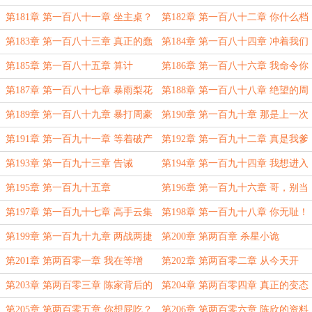
女
第181章 第一百八十一章 坐主桌？
第182章 第一百八十二章 你什么档
次，也配坐在这里？
第183章 第一百八十三章 真正的蠢
第184章 第一百八十四章 冲着我们
货
来的
第185章 第一百八十五章 算计
第186章 第一百八十六章 我命令你
离开这里
第187章 第一百八十七章 暴雨梨花
第188章 第一百八十八章 绝望的周
针
恬恬
第189章 第一百八十九章 暴打周豪
第190章 第一百九十章 那是上一次
的价格
第191章 第一百九十一章 等着破产
第192章 第一百九十二章 真是我爹
吧
第193章 第一百九十三章 告诫
第194章 第一百九十四章 我想进入
你的世界
第195章 第一百九十五章
第196章 第一百九十六章 哥，别当
舔狗了
第197章 第一百九十七章 高手云集
第198章 第一百九十八章 你无耻！
第199章 第一百九十九章 两战两捷
第200章 第两百章 杀星小诡
第201章 第两百零一章 我在等增
第202章 第两百零二章 从今天开
援，你在等死吗？
始，东海只有一个陈家
第203章 第两百零三章 陈家背后的
第204章 第两百零四章 真正的变态
人
第205章 第两百零五章 你想屁吃？
第206章 第两百零六章 陈欣的资料