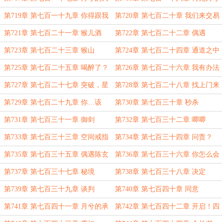
赋
第719章 第七百一十九章 你得跟我
第720章 第七百二十章 我们来交易
走
吧
第721章 第七百二十一章 猴儿酒
第722章 第七百二十二章 偶遇
第723章 第七百二十三章 猴山
第724章 第七百二十四章 通道之中
第725章 第七百二十五章 喝醉了？
第726章 第七百二十六章 我有办法
第727章 第七百二十七章 突破，星
第728章 第七百二十八章 找上门来
主！
第729章 第七百二十九章 你…该
第730章 第七百三十章 秒杀
死！
第731章 第七百三十一章 御剑
第732章 第七百三十二章 唧唧
第733章 第七百三十三章 空间戒指
第734章 第七百三十四章 问责？
第735章 第七百三十五章 偶遇陈玄
第736章 第七百三十六章 你怎么会
这么强？
第737章 第七百三十七章 秘境
第738章 第七百三十八章 决定
第739章 第七百三十九章 谈判
第740章 第七百四十章 同意
第741章 第七百四十一章 月兮的承
第742章 第七百四十二章 开启！四