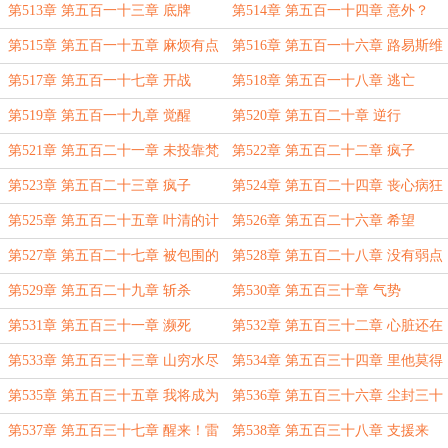
罗巴
罗巴（二）
第513章 第五百一十三章 底牌
第514章 第五百一十四章 意外？
第515章 第五百一十五章 麻烦有点
第516章 第五百一十六章 路易斯维
儿大了
古斯的计划
第517章 第五百一十七章 开战
第518章 第五百一十八章 逃亡
第519章 第五百一十九章 觉醒
第520章 第五百二十章 逆行
第521章 第五百二十一章 未投靠梵
第522章 第五百二十二章 疯子
天者，皆该死！
（一）
第523章 第五百二十三章 疯子
第524章 第五百二十四章 丧心病狂
（二）
第525章 第五百二十五章 叶清的计
第526章 第五百二十六章 希望
划
第527章 第五百二十七章 被包围的
第528章 第五百二十八章 没有弱点
众人
第529章 第五百二十九章 斩杀
第530章 第五百三十章 气势
第531章 第五百三十一章 濒死
第532章 第五百三十二章 心脏还在
跳动
第533章 第五百三十三章 山穷水尽
第534章 第五百三十四章 里他莫得
第535章 第五百三十五章 我将成为
第536章 第五百三十六章 尘封三十
唯一的领袖
载
第537章 第五百三十七章 醒来！雷
第538章 第五百三十八章 支援来