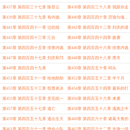
查敌情
第437章 第四百三十七章 陈登云
第438章 第四百三十八章 我跟你走
第439章 第四百三十九章 有内诡
第440章 第四百四十章 厉诡勾魂，
无常索命
第441章 第四百四十一章 过此线
第442章 第四百四十二章 刘庆的请
者，死
求
第443章 第四百四十三章 汇合
第444章 第四百四十四章 敌袭
第445章 第四百四十五章 排查内诡
第446章 第四百四十六章 排查内诡
（一）
（二）
第447章 第四百四十七章 刘庆和邝
第448章 第四百四十八章 黑市
老
第449章 第四百四十九章
第450章 第四百五十章 码头
第451章 第四百五十一章 给他助助
第452章 第四百五十二章 半个月
兴
第453章 第四百五十三章 投票表决
第454章 第四百五十四章 最坏的打
算
第455章 第四百五十五章 意见统一
第456章 第四百五十六章 来袭
第457章 第四百五十七章 逃亡
第458章 第四百五十八章 逃跑之中
的突破
第459章 第四百五十九章 逃出生天
第460章 第四百六十章 诸葛天青的
仇人？
第461章 第四百六十一章 绝命小队
第462章 第四百六十二章 沧海一战