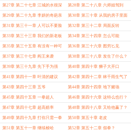
第27章 第二十七章 江城的水很深
第28章 第二十八章 六师姐驾到
第29章 第二十九章 李妍的奇葩亲
第30章 第三十章 从我的房子里面
戚
滚出去
第31章 第三十一章 人可以不要脸
第32章 第三十二章 局面反转
到什么程度
第33章 第三十三章 我们的新老板
第34章 第三十四章 怎么可能
比较低调
第35章 第三十五章 有没有一种可
第36章 第三十六章 图穷匕见
能，汉洋集团是我买的
第37章 第三十七章 阎王来袭
第38章 第三十八章 发生了什么？
第39章 第三十九章 先下手为强
第40章 第四十章 狮子大开口
第41章 第四十一章 叶清的建议
第42章 第四十二章 林千雨生气了
第43章 第四十三章 五爷
第44章 第四十四章 地下赌场
第45章 第四十五章 一拳超人
第46章 第四十六章 这特么也行？
第47章 第四十七章 超高赔率
第48章 第四十八章 又给他赢了？
第49章 第四十九章 打你只需一拳
第50章 第五十章 老皮
第51章 第五十一章 继续梭哈
第52章 第五十二章 假拳？