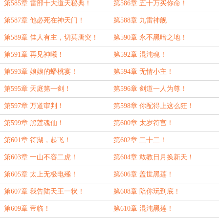
第585章 雷部十大道天秘典！
第586章 五十万买你命！
第587章 他必死在神天门！
第588章 九雷神舰
第589章 佳人有主，切莫唐突！
第590章 永不黑暗之地！
第591章 再见神曦！
第592章 混沌魂！
第593章 娘娘的蟠桃宴！
第594章 无情小主！
第595章 天庭第一剑！
第596章 剑道一人为尊！
第597章 万道审判！
第598章 你配得上这么狂！
第599章 黑莲魂仙！
第600章 太岁符宫！
第601章 符湖，起飞！
第602章 二十二！
第603章 一山不容二虎！
第604章 敢教日月换新天！
第605章 太上无极电殛！
第606章 盖世黑莲！
第607章 我告陆天王一状！
第608章 陪你玩到底！
第609章 帝临！
第610章 混沌黑莲！