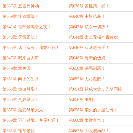
第637章 五雷元神劫！
第638章 盖世第一妖！
第639章 接管雷部！
第640章 不惧风暴！
第641章 雷部最黑暗之夜！
第642章 镇杀一切敌！
第643章 天雷正法！
第644章 太上无极九霄狻猊！
第645章 诸世寂灭，我亦不死！
第646章 双马尾杀手！
第647章 我来自大海！
第648章 母帝的饭桌
第649章 章鱼须
第650章 杀恶制恶！
第651章 向上的生路！
第652章 无尽魔眼！
第653章 赤血魅影！
第654章 欲成大业，先杀同族！
第655章 贵妇聚会！
第656章 围剿！
第657章 最爱母帝大人！
第658章 消失的护星仙阵！
第659章 万仙过境，各显神通！
第660章 太微帝宫！
第661章 蓬莱老仙
第662章 为人族而战！