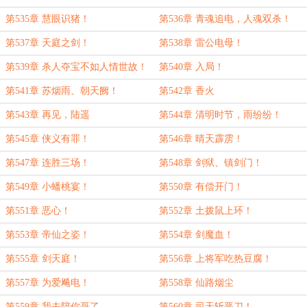
第535章 慧眼识猪！
第536章 青魂追电，人魂双杀！
第537章 天庭之剑！
第538章 雷公电母！
第539章 杀人夺宝不如人情世故！
第540章 入局！
第541章 苏烟雨、朝天阙！
第542章 香火
第543章 再见，陆遥
第544章 清明时节，雨纷纷！
第545章 侠义有罪！
第546章 晴天霹雳！
第547章 连胜三场！
第548章 剑狱、镇剑门！
第549章 小蟠桃宴！
第550章 有偿开门！
第551章 恶心！
第552章 土拨鼠上环！
第553章 帝仙之姿！
第554章 剑魔血！
第555章 剑天庭！
第556章 上将军吃热豆腐！
第557章 为爱飚电！
第558章 仙路烟尘
第559章 我去陪你哥了。
第560章 司天斩恶刀！