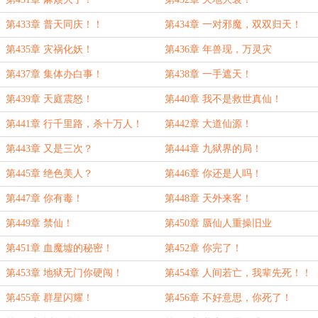
第433章 普天同庆！！
第434章 一对邪魔，双双归天！
第435章 灾祸化妖！
第436章 年兽现，万灵灾
第437章 集体办白事！
第438章 一手遮天！
第439章 天庭震怒！
第440章 我不是救世真仙！
第441章 行千里路，杀十万人！
第442章 大道仙源！
第443章 又是三次？
第444章 九狱界的局！
第445章 绝色美人？
第446章 你还是人吗！
第447章 你有毒！
第448章 天外来客！
第449章 禁仙！
第450章 蜃仙人重操旧业
第451章 血魔墟的秘密！
第452章 你完了！
第453章 地狱无门你硬闯！
第454章 人间若亡，我辈先死！！
第455章 群星闪耀！
第456章 不好意思，你死了！