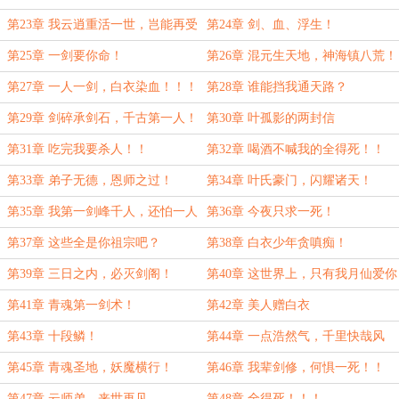
第23章 我云逍重活一世，岂能再受
第24章 剑、血、浮生！
半分鸟气
第25章 一剑要你命！
第26章 混元生天地，神海镇八荒！
第27章 一人一剑，白衣染血！！！
第28章 谁能挡我通天路？
第29章 剑碎承剑石，千古第一人！
第30章 叶孤影的两封信
第31章 吃完我要杀人！！
第32章 喝酒不喊我的全得死！！
第33章 弟子无德，恩师之过！
第34章 叶氏豪门，闪耀诸天！
第35章 我第一剑峰千人，还怕一人
第36章 今夜只求一死！
一剑？
第37章 这些全是你祖宗吧？
第38章 白衣少年贪嗔痴！
第39章 三日之内，必灭剑阁！
第40章 这世界上，只有我月仙爱你
第41章 青魂第一剑术！
第42章 美人赠白衣
第43章 十段鳞！
第44章 一点浩然气，千里快哉风
第45章 青魂圣地，妖魔横行！
第46章 我辈剑修，何惧一死！！
第47章 云师弟，来世再见
第48章 全得死！！！