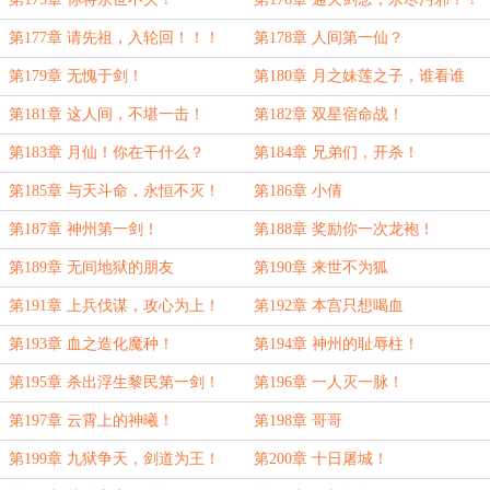
第177章 请先祖，入轮回！！！
第178章 人间第一仙？
第179章 无愧于剑！
第180章 月之妹莲之子，谁看谁
死！
第181章 这人间，不堪一击！
第182章 双星宿命战！
第183章 月仙！你在干什么？
第184章 兄弟们，开杀！
第185章 与天斗命，永恒不灭！
第186章 小倩
第187章 神州第一剑！
第188章 奖励你一次龙袍！
第189章 无间地狱的朋友
第190章 来世不为狐
第191章 上兵伐谋，攻心为上！
第192章 本宫只想喝血
第193章 血之造化魔种！
第194章 神州的耻辱柱！
第195章 杀出浮生黎民第一剑！
第196章 一人灭一脉！
第197章 云霄上的神曦！
第198章 哥哥
第199章 九狱争天，剑道为王！
第200章 十日屠城！