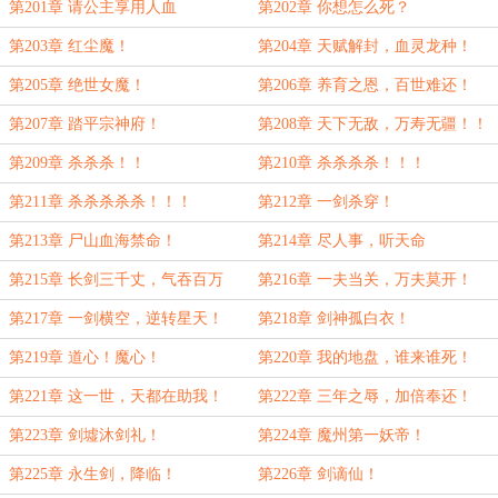
第201章 请公主享用人血
第202章 你想怎么死？
第203章 红尘魔！
第204章 天赋解封，血灵龙种！
第205章 绝世女魔！
第206章 养育之恩，百世难还！
第207章 踏平宗神府！
第208章 天下无敌，万寿无疆！！
第209章 杀杀杀！！
第210章 杀杀杀杀！！！
第211章 杀杀杀杀杀！！！
第212章 一剑杀穿！
第213章 尸山血海禁命！
第214章 尽人事，听天命
第215章 长剑三千丈，气吞百万
第216章 一夫当关，万夫莫开！
里！
第217章 一剑横空，逆转星天！
第218章 剑神孤白衣！
第219章 道心！魔心！
第220章 我的地盘，谁来谁死！
第221章 这一世，天都在助我！
第222章 三年之辱，加倍奉还！
第223章 剑墟沐剑礼！
第224章 魔州第一妖帝！
第225章 永生剑，降临！
第226章 剑谪仙！