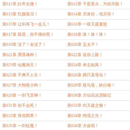
第611章 白帝太微！
第612章 千星香火，为你开路！
第613章 红颜落泪！
第614章 天诛你，地灭你！
第615章 让剑再飞一会儿！
第616章 一双天庭重犯
第617章 陆遥，你不得好死！
第618章 诛！诛！诛！
第619章 没了！全没了！
第620章 玉太子！
第621章 黑莲魂种！
第622章 送你上路！
第623章 仙魔洞天！
第624章 来去如风！
第625章 不爽不人生！
第626章 两只圣母虫！
第627章 大狗咬小狗！
第628章 双马尾，妖仆裙！
第629章 一剑飞雷神！
第630章 月仙花丛历险记
第631章 你不会死！
第632章 剑天庭之物！
第633章 诛你因果！
第634章 绝境之光！
第635章 一剑狂魔！
第636章 大合唱！