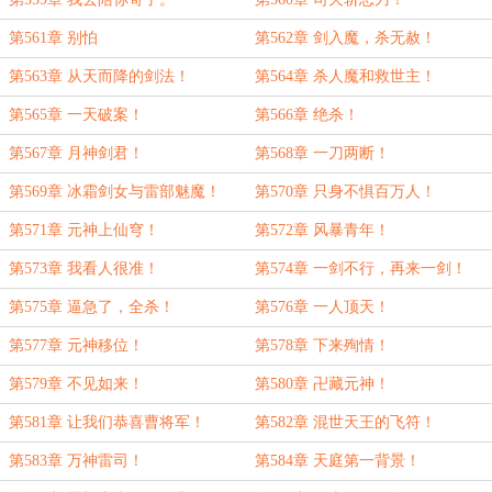
第561章 别怕
第562章 剑入魔，杀无赦！
第563章 从天而降的剑法！
第564章 杀人魔和救世主！
第565章 一天破案！
第566章 绝杀！
第567章 月神剑君！
第568章 一刀两断！
第569章 冰霜剑女与雷部魅魔！
第570章 只身不惧百万人！
第571章 元神上仙穹！
第572章 风暴青年！
第573章 我看人很准！
第574章 一剑不行，再来一剑！
第575章 逼急了，全杀！
第576章 一人顶天！
第577章 元神移位！
第578章 下来殉情！
第579章 不见如来！
第580章 卍藏元神！
第581章 让我们恭喜曹将军！
第582章 混世天王的飞符！
第583章 万神雷司！
第584章 天庭第一背景！