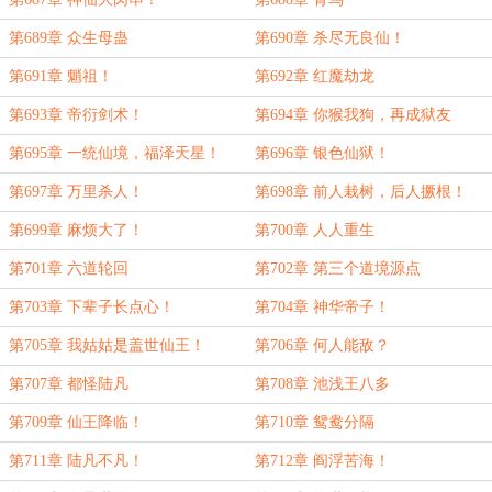
第689章 众生母蛊
第690章 杀尽无良仙！
第691章 魈祖！
第692章 红魔劫龙
第693章 帝衍剑术！
第694章 你猴我狗，再成狱友
第695章 一统仙境，福泽天星！
第696章 银色仙狱！
第697章 万里杀人！
第698章 前人栽树，后人撅根！
第699章 麻烦大了！
第700章 人人重生
第701章 六道轮回
第702章 第三个道境源点
第703章 下辈子长点心！
第704章 神华帝子！
第705章 我姑姑是盖世仙王！
第706章 何人能敌？
第707章 都怪陆凡
第708章 池浅王八多
第709章 仙王降临！
第710章 鸳鸯分隔
第711章 陆凡不凡！
第712章 阎浮苦海！