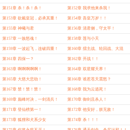
第151章 杀！杀！杀！
第152章 我求他来杀我！
第153章 欲戴皇冠，必承其重！
第154章 吾皇万岁！！
第155章 神曦与君
第156章 清君侧，守太平！
第157章 一族怒魂！
第158章 莲与小天
第159章 一波起飞，连破四重！
第160章 擂主战、轮回战、大混
战！
第161章 四保一？
第162章 开战！！
第163章 啊啊啊啊啊！
第164章 双星耀天界！
第165章 大慈大悲劫！
第166章 谁惹苍天震怒？
第167章 禁！禁！禁！
第168章 我为云逍死！
第169章 巅峰对决，一剑清兵！
第170章 御剑且杀人！
第171章 登仙榜第一！
第172章 他安好，朕无敌！
第173章 狐狸和犬系少女
第174章 杀！！！
第175章 你将永世不灭！
第176章 通天剑念，杀尽污邪！！