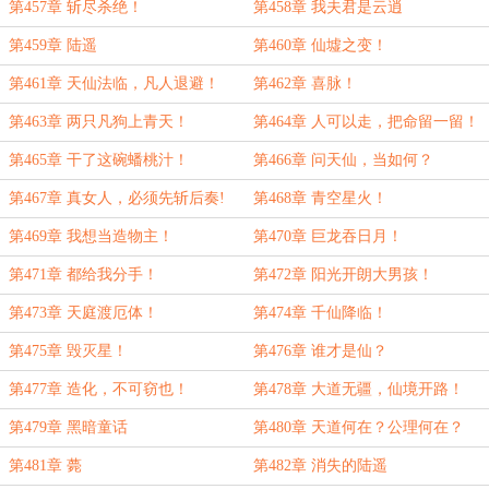
第457章 斩尽杀绝！
第458章 我夫君是云逍
第459章 陆遥
第460章 仙墟之变！
第461章 天仙法临，凡人退避！
第462章 喜脉！
第463章 两只凡狗上青天！
第464章 人可以走，把命留一留！
第465章 干了这碗蟠桃汁！
第466章 问天仙，当如何？
第467章 真女人，必须先斩后奏!
第468章 青空星火！
第469章 我想当造物主！
第470章 巨龙吞日月！
第471章 都给我分手！
第472章 阳光开朗大男孩！
第473章 天庭渡厄体！
第474章 千仙降临！
第475章 毁灭星！
第476章 谁才是仙？
第477章 造化，不可窃也！
第478章 大道无疆，仙境开路！
第479章 黑暗童话
第480章 天道何在？公理何在？
第481章 薨
第482章 消失的陆遥