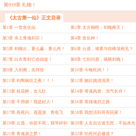
第919章 礼物！
《太古第一仙》正文目录
第1章 一世造化仙
第2章 太古铜棺，剑魄葬天！
第3章 杀上青魂剑宗！
第4章 造化种！
第5章 剑魄出，要么赢，要么死！
第6章 云逍，谁要与你峰顶相见？
第7章 白衣青剑亡命凶徒！
第8章 七剑问鼎，揭晓剑魄！
第9章 入剑阁，先拜坟
第10章 今晚吃鸡！！
第11章 剑阁疯狂之夜！！！
第12章 她比姚清浅美！
第13章 桂花树，女儿红
第14章 青魂风骨、浩气长存！
第15章 不用谢！我是好人！
第16章 英雄魂归之路
第17章 燕尾闪、逍遥游、青电飞
第18章 我想活到哥哥回家！
鹤！
第19章 云逍，你若不死，我等碎剑
第20章 人生自古谁无死，不如杀光
自刎！
你弟子！
第21章 青魂鼎之梦！
第22章 怕死何必修道？