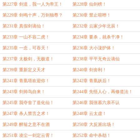
第227章 剑道，我一人为帝王！
第228章 仙剑榜！
第229章 剑鸣十声，万剑独尊？
第230章 禁止喧哗！
第231章 真假剑谪仙！
第232章 云家少年北辰！
第233章 一山不容二虎！
第234章 要杀，就杀干净！
第235章 一念，可吞天！
第236章 大小泷护体！
第237章 太极剑，无极道！
第238章 平平无奇云谪仙
第239章 重新定义天才
第240章 剑舍利！
第241章 青凰塔欢迎你！
第242章 青凰妖后！
第243章 剑帅鸟自来！
第244章 先悟人心，再修道法！
第245章 我夺舍了造化仙！
第246章 我张慕六亲不认
第247章 杀人禁言之术！
第248章 云太虚！
第249章 醉翁之意不在酒
第250章 大反派出场！
第251章 凌尘一剑定云霄！
第252章 命中杀劫！