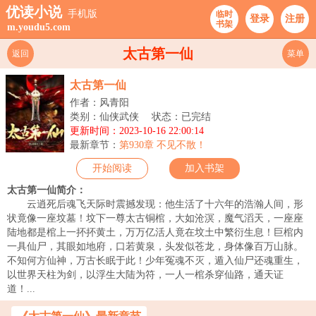
优读小说
手机版
临时
登录
注册
书架
m.youdu5.com
太古第一仙
返回
菜单
太古第一仙
作者：风青阳
类别：仙侠武侠
状态：已完结
更新时间：2023-10-16 22:00:14
最新章节：
第930章 不见不散！
开始阅读
加入书架
太古第一仙简介：
云逍死后魂飞天际时震撼发现：他生活了十六年的浩瀚人间，形
状竟像一座坟墓！坟下一尊太古铜棺，大如沧溟，魔气滔天，一座座
陆地都是棺上一抔抔黄土，万万亿活人竟在坟土中繁衍生息！巨棺内
一具仙尸，其眼如地府，口若黄泉，头发似苍龙，身体像百万山脉。
不知何方仙神，万古长眠于此！少年冤魂不灭，遁入仙尸还魂重生，
以世界天柱为剑，以浮生大陆为符，一人一棺杀穿仙路，通天证
道！...