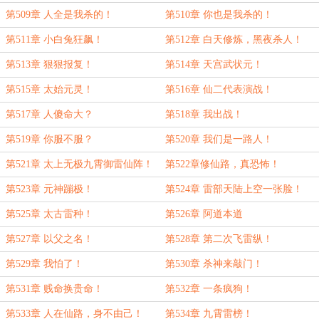
第509章 人全是我杀的！
第510章 你也是我杀的！
第511章 小白兔狂飙！
第512章 白天修炼，黑夜杀人！
第513章 狠狠报复！
第514章 天宫武状元！
第515章 太始元灵！
第516章 仙二代表演战！
第517章 人傻命大？
第518章 我出战！
第519章 你服不服？
第520章 我们是一路人！
第521章 太上无极九霄御雷仙阵！
第522章修仙路，真恐怖！
第523章 元神蹦极！
第524章 雷部天陆上空一张脸！
第525章 太古雷种！
第526章 阿道本道
第527章 以父之名！
第528章 第二次飞雷纵！
第529章 我怕了！
第530章 杀神来敲门！
第531章 贱命换贵命！
第532章 一条疯狗！
第533章 人在仙路，身不由己！
第534章 九霄雷榜！