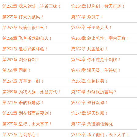
第253章 我来剑墟，连斩三妹！
第254章 以利剑，替天行道！
第255章 好大的威风！
第256章 杀疯了！
第257章 凌谪仙很生气！
第258章 千里送人头！
第259章 飞鱼斩龙御仙人！
第260章 剑出乾坤、宇内无敌！
第261章 道心异象降临！
第262章 凡尘道心！
第263章 剑外有剑！
第264章 你不过是个剑奴！
第265章 回家！
第266章 洞天级、卍符剑！
第267章 寰宇第一剑！
第268章 仙路快男！
第269章 为我人族，永昌万代！
第270章 剑修很厉害吗？
第271章 杀的就是你！
第272章 剑符双修！
第273章 别在我面前耍剑！
第274章 通天妖魔！
第275章 皇叔，出大事了！
第276章 为凌谪仙解忧
第277章 万剑穿心！
第278章 杀了他们，天下太平！