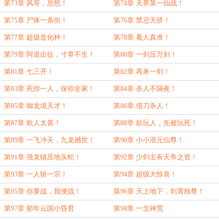
第73章 风哥，息怒！
第74章 天界第一仙战！
第75章 尸体一条街！
第76章 禁忌天骄！
第77章 超级造化种！
第78章 看人真准！
第79章 阿道出征，寸草不生！
第80章 一剑压万剑！
第81章 七三开！
第82章 再来一剑！
第83章 死你一人，保你全家！
第84章 杀人不隔夜！
第85章 御龙境天才！
第86章 借刀杀人！
第87章 欺人太甚！
第88章 欲玩人，先被玩死！
第89章 一飞冲天，九龙撼世！
第90章 小小混元仙尊！
第91章 强龙镇压地头蛇！
第92章 少剑主有天帝之资！
第93章 一人斩一宗！
第94章 超级大惊喜！
第95章 你要战，我便战！
第96章 天上地下，剑霄独尊！
第97章 那年云国小昏君
第98章 一念神荒