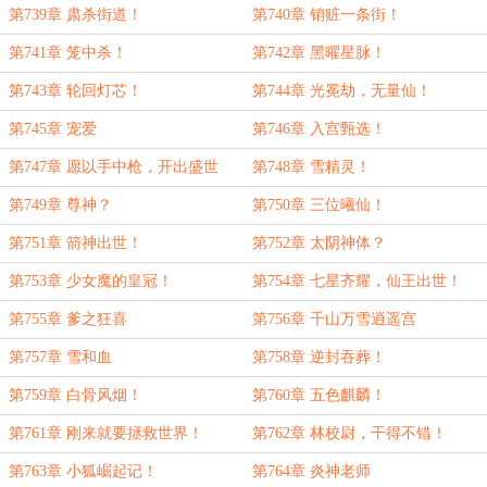
第739章 肃杀街道！
第740章 销赃一条街！
第741章 笼中杀！
第742章 黑曜星脉！
第743章 轮回灯芯！
第744章 光冕劫，无量仙！
第745章 宠爱
第746章 入宫甄选！
第747章 愿以手中枪，开出盛世
第748章 雪精灵！
天！
第749章 尊神？
第750章 三位曦仙！
第751章 箭神出世！
第752章 太阴神体？
第753章 少女魔的皇冠！
第754章 七星齐耀，仙王出世！
第755章 爹之狂喜
第756章 千山万雪逍遥宫
第757章 雪和血
第758章 逆封吞葬！
第759章 白骨风烟！
第760章 五色麒麟！
第761章 刚来就要拯救世界！
第762章 林校尉，干得不错！
第763章 小狐崛起记！
第764章 炎神老师