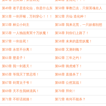
第49章 老子是造化仙，你是什么东
第50章 掌教已去，只留英魂在人
西！
间！
第51章 一剑开喉，万剑穿心！！！
第52章 月仙·造化种！
第53章 林尘小剑主
第54章 我来北荒，一只妖都别想
活！
第55章 一人独战青冥十万妖魔！
第56章 到你们上路了！
第57章 一剑全死！
第58章 未来的盖世妖魔！
第59章 永世不分离！
第60章 又测剑魄？
第61章 楚圣子！
第62章 三年之约！
第63章 我一剑遮天！
第64章 骑虎难下！
第65章 等我灭了禁忌塔！
第66章 直接杀了！
第67章 剑霄太子爷！
第68章 公然宣战！
第69章 天不生我林清风！
第70章 拜剑！
第71章 不听话就揍！
第72章 有何不能杀？