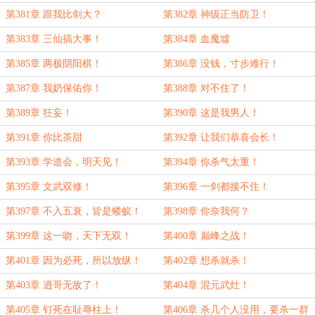
第381章 跟我比剑大？
第382章 神级正当防卫！
第383章 三仙搞大事！
第384章 血魔墟
第385章 两极阴阳棋！
第386章 没钱，寸步难行！
第387章 我奶保佑你！
第388章 对不住了！
第389章 狂妄！
第390章 这是我男人！
第391章 你比茶甜
第392章 让我们恭喜会长！
第393章 学道会，明天见！
第394章 你杀气太重！
第395章 文武双修！
第396章 一剑都接不住！
第397章 不入五衰，皆是蝼蚁！
第398章 你奈我何？
第399章 这一吻，天下无双！
第400章 巅峰之战！
第401章 因为必死，所以放纵！
第402章 想杀就杀！
第403章 逍哥无敌了！
第404章 混元武灶！
第405章 钉死在耻辱柱上！
第406章 杀几个人没用，要杀一群