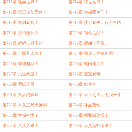
第713章 诡异世界！
第714章 绝世女熊！
第715章 第三道劫无敌！
第716章 太极双鱼门！
第717章 校尉副官！
第718章 读万卷书，行万里路！
第719章 三个陆凡！
第720章 宿命之战！
第721章 妈妈，对不起
第722章 师姐！师姐…
第723章 一双凡人尔！
第724章 师弟，你挺坏啊！
第725章 球球越狱！
第726章 轮回剧变！
第727章 六道阎皇！
第728章 宝宝有责
第729章 曹氏王母
第730章 奶星？
第731章 男人的炼狱
第732章 天下之大，无我一寸
第733章 举头三尺无神明
第734章 冰晶蓝蛇
第735章 太极神境！
第736章 曦和城劫源！
第737章 荒油入账！
第738章 天灵盖打水漂！