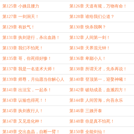
第125章 小姨且腰力
第126章 天道有规，万物有命！
第127章 一剑洞天！
第128章 谁给我们公道？
第129章 有妖气！
第130章 快杀我啊？
第131章 执剑逆行，杀出血路！
第132章 人间第一剑！
第133章 我们不怕死！
第134章 天界混元钟！
第135章 哥，你死得好惨！
第136章 卑鄙小人！
第137章 我是一名道术大师！
第138章 所谓天才，先杀再说！
第139章 师尊，月仙愿当你解心人
第140章 登顶第一，迎娶神曦！
第141章 出法宝，一起杀！
第142章 破劫成圣，血溅四方！
第143章 认输也得死！！
第144章 人间苦海，向吾永乐
第145章 执剑夜行人！
第146章 三姨开泰
第147章 又见造化种！
第148章 你是真不怕死！
第149章 交出血晶，自断一臂！
第150章 全能剑仙！