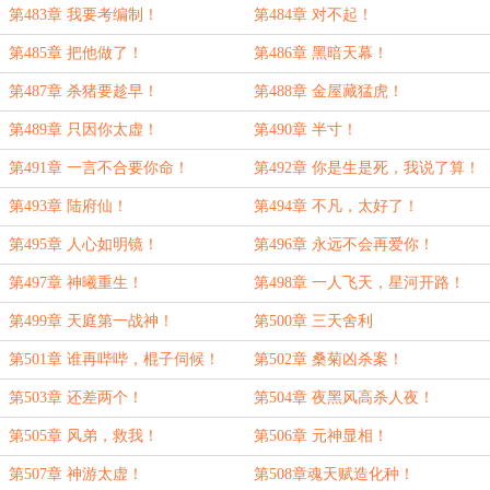
第483章 我要考编制！
第484章 对不起！
第485章 把他做了！
第486章 黑暗天幕！
第487章 杀猪要趁早！
第488章 金屋藏猛虎！
第489章 只因你太虚！
第490章 半寸！
第491章 一言不合要你命！
第492章 你是生是死，我说了算！
第493章 陆府仙！
第494章 不凡，太好了！
第495章 人心如明镜！
第496章 永远不会再爱你！
第497章 神曦重生！
第498章 一人飞天，星河开路！
第499章 天庭第一战神！
第500章 三天舍利
第501章 谁再哔哔，棍子伺候！
第502章 桑菊凶杀案！
第503章 还差两个！
第504章 夜黑风高杀人夜！
第505章 风弟，救我！
第506章 元神显相！
第507章 神游太虚！
第508章魂天赋造化种！