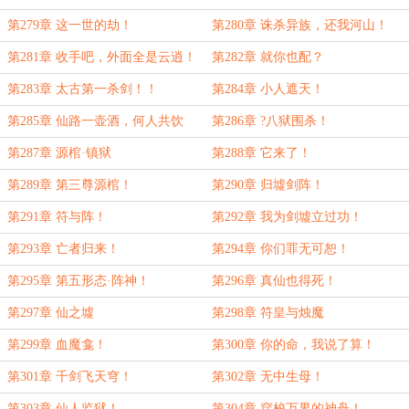
第279章 这一世的劫！
第280章 诛杀异族，还我河山！
第281章 收手吧，外面全是云逍！
第282章 就你也配？
第283章 太古第一杀剑！！
第284章 小人遮天！
第285章 仙路一壶酒，何人共饮
第286章 ?八狱围杀！
之？
第287章 源棺·镇狱
第288章 它来了！
第289章 第三尊源棺！
第290章 归墟剑阵！
第291章 符与阵！
第292章 我为剑墟立过功！
第293章 亡者归来！
第294章 你们罪无可恕！
第295章 第五形态·阵神！
第296章 真仙也得死！
第297章 仙之墟
第298章 符皇与烛魔
第299章 血魔龛！
第300章 你的命，我说了算！
第301章 千剑飞天穹！
第302章 无中生母！
第303章 仙人监狱！
第304章 穿梭万界的神舟！