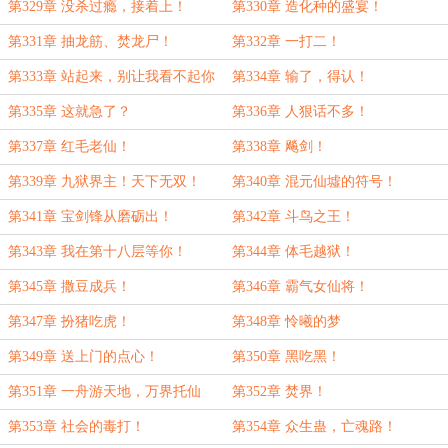
第329章 没杀过瘾，接着上！
第330章 造化种的盛宴！
第331章 抽龙筋、焚龙尸！
第332章 一打二！
第333章 站起来，别让我看不起你
第334章 输了，得认！
们！
第335章 这就急了？
第336章 人狠话不多！
第337章 红毛老仙！
第338章 飚剑！
第339章 九狱界主！天下无双！
第340章 混元仙墟的符号！
第341章 宝剑锋从磨砺出！
第342章 斗鸟之王！
第343章 我在第十八层等你！
第344章 体毛越狱！
第345章 撒豆成兵！
第346章 霸气女仙将！
第347章 扮猪吃虎！
第348章 怜曦的梦
第349章 送上门的点心！
第350章 黑吃黑！
第351章 一舟游天地，万界托仙
第352章 焚界！
墟！
第353章 社会的毒打！
第354章 众生蛊，亡魂路！