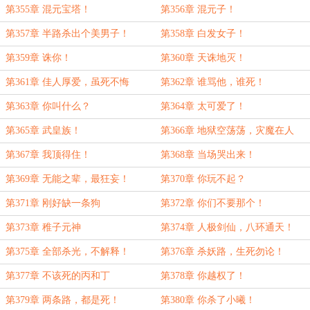
第355章 混元宝塔！
第356章 混元子！
第357章 半路杀出个美男子！
第358章 白发女子！
第359章 诛你！
第360章 天诛地灭！
第361章 佳人厚爱，虽死不悔
第362章 谁骂他，谁死！
第363章 你叫什么？
第364章 太可爱了！
第365章 武皇族！
第366章 地狱空荡荡，灾魔在人
间！
第367章 我顶得住！
第368章 当场哭出来！
第369章 无能之辈，最狂妄！
第370章 你玩不起？
第371章 刚好缺一条狗
第372章 你们不要那个！
第373章 稚子元神
第374章 人极剑仙，八环通天！
第375章 全部杀光，不解释！
第376章 杀妖路，生死勿论！
第377章 不该死的丙和丁
第378章 你越权了！
第379章 两条路，都是死！
第380章 你杀了小曦！