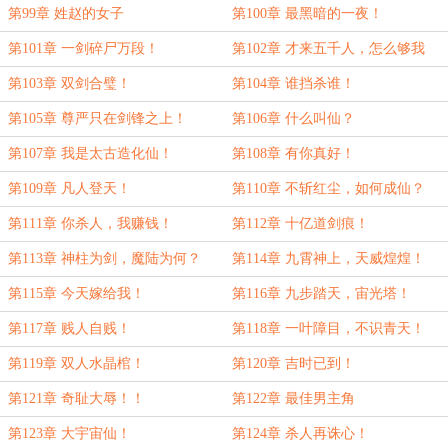
第99章 姓赵的女子
第100章 最黑暗的一夜！
第101章 一剑碎尸万段！
第102章 才来五千人，怎么够我
杀！
第103章 双剑合璧！
第104章 谁挡杀谁！
第105章 尊严只在剑锋之上！
第106章 什么叫仙？
第107章 我是太古造化仙！
第108章 有你真好！
第109章 凡人登天！
第110章 不斩红尘，如何成仙？
第111章 你杀人，我赚钱！
第112章 十亿道剑痕！
第113章 神柱为剑，魔陆为何？
第114章 九霄神上，天威煌煌！
第115章 今天嫁给我！
第116章 九步踏天，宙光塔！
第117章 贱人自贱！
第118章 一叶障目，不识青天！
第119章 双人水晶棺！
第120章 吉时已到！
第121章 奇耻大辱！！
第122章 最佳男主角
第123章 大宇宙仙！
第124章 杀人再诛心！