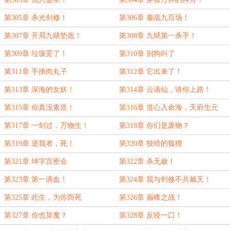
第305章 杀光剑修！
第306章 鏖战九百场！
第307章 开局九狱垫底！
第308章 九狱第一杀手！
第309章 垃圾罢了！
第310章 别狗叫了
第311章 手捶肉丸子
第312章 它出来了！
第313章 深海的女妖！
第314章 云谪仙，请你上路！
第315章 你真没素质！
第316章 道心入命海，天府生元
神！
第317章 一剑过，万物生！
第318章 你们是废物？
第319章 逆我者，死！
第320章 狡猾的狐狸
第321章 坤字宫密会
第322章 杀无赦！
第323章 第一滴血！
第324章 我与剑修不共戴天！
第325章 此生，为你而死
第326章 巅峰之战！
第327章 你也算魔？
第328章 反咬一口！