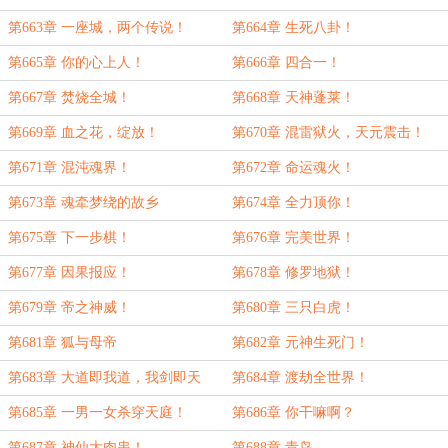
第663章 一座城，两个传说！
第664章 生死八卦！
第665章 你的心上人！
第666章 四合一！
第667章 焚烧全城！
第668章 天神蓬莱！
第669章 血之花，绽放！
第670章 混雷狱火，天元震击！
第671章 混沌魂界！
第672章 命运魂火！
第673章 魂牵梦绕的故乡
第674章 全力顶你！
第675章 下一步棋！
第676章 完美世界！
第677章 因果报应！
第678章 修罗地狱！
第679章 帝之神威！
第680章 三只白虎！
第681章 狐与母帝
第682章 元神生死门！
第683章 大道即我道，我剑即天
第684章 渡劫全世界！
剑！
第685章 一男一女杀穿天庭！
第686章 你干嘛啊？
第687章 神仙大肉串！
第688章 青鸟