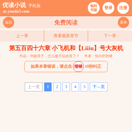
优读小说
手机版
临时
登录
注册
书架
m.youdu5.com
免费阅读
返回
菜单
上一章
查看最新章节
下一章
第五百四十六章 小飞机和【Liiiu】号大灰机
作品：华娱浪子，怎么被天仙改造了？
作者：快出栏的猪
如果本章错误，请点击
报错
10秒纠正
上一页
1
2
3
4
5
下—页