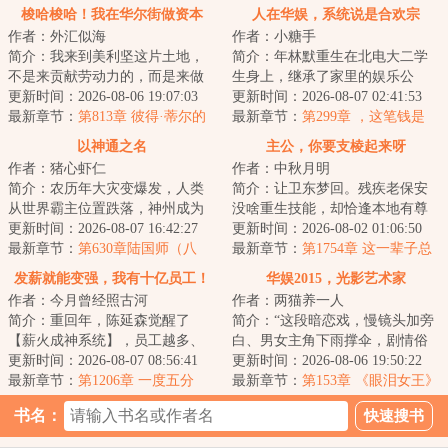
梭哈梭哈！我在华尔街做资本
人在华娱，系统说是合欢宗
作者：外汇似海
作者：小糖手
简介：我来到美利坚这片土地，
简介：年林默重生在北电大二学
不是来贡献劳动力的，而是来做
生身上，继承了家里的娱乐公
资本的。重生年，岁的陆尘跟随
更新时间：2026-08-06 19:07:03
司，可激活的系统却跑偏了。
更新时间：2026-08-07 02:41:53
打工人父亲来到...
最新章节：
第813章 彼得·蒂尔的
【叮，检测到宿主在...
最新章节：
第299章 ，这笔钱是
密报！市场的观点
有‘大用’的，总之，日后你就知道
以神通之名
主公，你要支棱起来呀
了
作者：猪心虾仁
作者：中秋月明
简介：农历年大灾变爆发，人类
简介：让卫东梦回。残疾老保安
从世界霸主位置跌落，神州成为
没啥重生技能，却恰逢本地有尊
人类最后的自留地。年，武侯陆
更新时间：2026-08-07 16:42:27
通天彻地的超级大神，当然要鞍
更新时间：2026-08-02 01:06:50
昭正在接受调查...
最新章节：
第630章陆国师（八
前马后，悉心跟...
最新章节：
第1754章 这一辈子总
千）
要为什么拼命
发薪就能变强，我有十亿员工！
华娱2015，光影艺术家
作者：今月曾经照古河
作者：两猫养一人
简介：重回年，陈延森觉醒了
简介：“这段暗恋戏，慢镜头加旁
【薪火成神系统】，员工越多、
白、男女主角下雨撑伞，剧情俗
工资越高，薪火积累越快，能力
更新时间：2026-08-07 08:56:41
套，节奏也稀烂。虽然是流量偶
更新时间：2026-08-06 19:50:22
就越强！精神+，...
最新章节：
第1206章 一度五分
像片剧，手艺...
最新章节：
第153章 《眼泪女王》
钱，电价地板！我想把这个世界
爆火亚洲，船妹旧视频被扒！
书名：
变成一家公司！
LDC女王曝光！