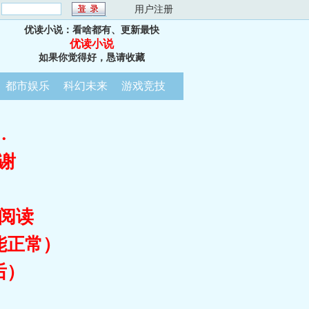
：
用户注册
优读小说：看啥都有、更新最快
优读小说
如果你觉得好，恳请收藏
都市娱乐
科幻未来
游戏竞技
…
谢
阅读
能正常）
后）