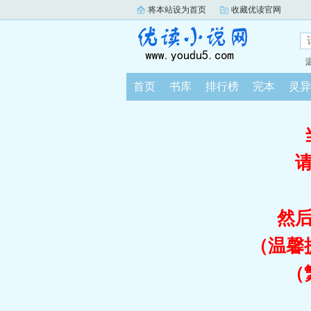
将本站设为首页
收藏优读官网
首页
书库
排行榜
完本
灵异
然
（温馨
（