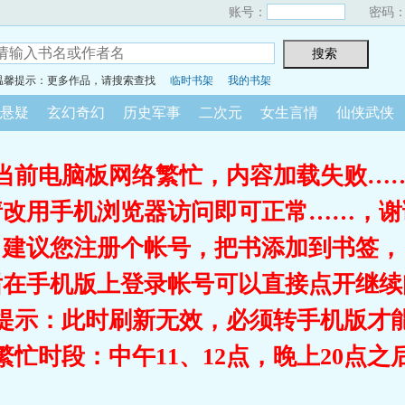
账号：
密码
温馨提示：更多作品，请搜索查找
临时书架
我的书架
悬疑
玄幻奇幻
历史军事
二次元
女生言情
仙侠武侠
当前电脑板网络繁忙，内容加载失败…
请改用手机浏览器访问即可正常……，谢
建议您注册个帐号，把书添加到书签，
后在手机版上登录帐号可以直接点开继续
提示：此时刷新无效，必须转手机版才
繁忙时段：中午11、12点，晚上20点之