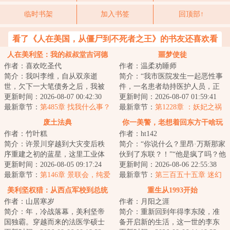
临时书架
加入书签
回顶部↑
看了《人在美国，从僵尸到不死者之王》的书友还喜欢看
人在美利坚：我的叔叔堂吉诃德
噩梦使徒
作者：喜欢吃圣代
作者：温柔劝睡师
简介：我叫李维，自从双亲逝
简介：“我市医院发生一起恶性事
世，欠下一大笔债务之后，我被
件，一名患者劫持医护人员，正
一个在美利坚的远方叔叔收养，
更新时间：2026-08-07 00:42:30
在与警方对峙......”杨逍关闭电视
更新时间：2026-08-07 01:59:41
前往纽约和他一起...
最新章节：
第485章 找我什么事？
机，下一...
最新章节：
第1228章 ：妖妃之祸
（求月票）
废土法典
你一美警，老想着回东方干啥玩
作者：竹叶糕
作者：ht142
意
简介：许景川穿越到大灾变后秩
简介：“你说什么？里昂·万斯那家
序重建之初的蓝星，这里工业体
伙到了东联？！”“他是疯了吗？他
系崩塌、人口锐减、土地变质、
更新时间：2026-08-05 09:17:24
在西雅图是精英、是英雄、是年
更新时间：2026-08-06 22:55:38
犯罪横行、权力...
最新章节：
第146章 景联会，纯爱
薪十万...
最新章节：
第三百五十五章 迷幻
战士倒下了（求月票）
猫外围的侦察哨？
美利坚权猎：从西点军校到总统
重生从1993开始
作者：山居寒岁
作者：月阳之涯
简介：年，冷战落幕，美利坚帝
简介：重新回到年得李东陵，准
国独霸。穿越而来的法医学硕士
备开启新的生活，这一世的李东