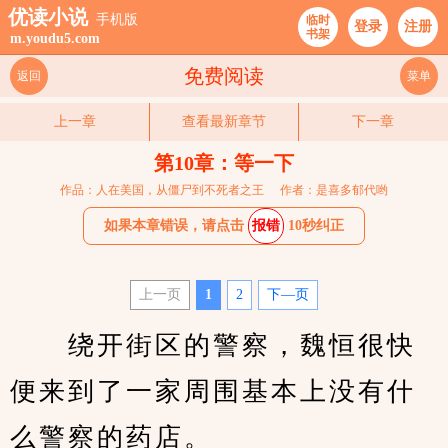
优读小说
手机版
临时
登录
注册
书架
m.youdu5.com
免费阅读
返回
菜单
上一章
查看最新章节
下一章
第10章：等一下
作品：人在美国，从僵尸到不死者之王
作者：是喜多郁代哟
如果本章错误，请点击
报错
10秒纠正
上一页
1
2
下—页
　　绕开街区的警察，魏恒很快
便来到了一家周围基本上没有什
么警察的药店。