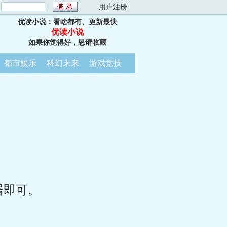
：
用户注册
优读小说：看啥都有、更新最快
优读小说
如果你觉得好，恳请收藏
都市娱乐
科幻未来
游戏竞技
器即可。