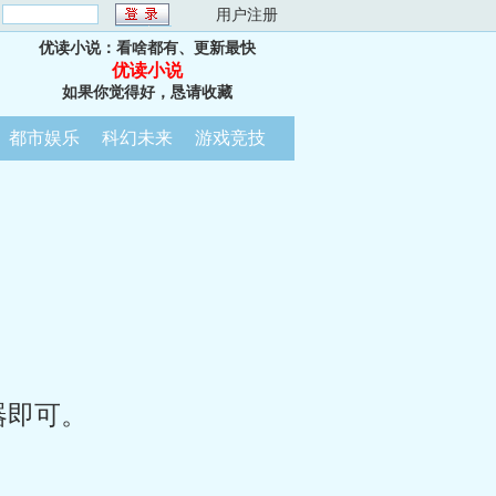
：
用户注册
优读小说：看啥都有、更新最快
优读小说
如果你觉得好，恳请收藏
都市娱乐
科幻未来
游戏竞技
器即可。