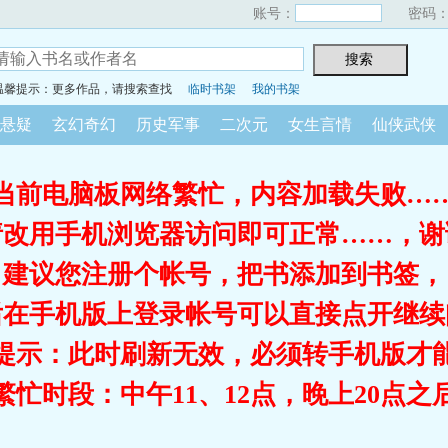
账号：
密码
温馨提示：更多作品，请搜索查找
临时书架
我的书架
悬疑
玄幻奇幻
历史军事
二次元
女生言情
仙侠武侠
当前电脑板网络繁忙，内容加载失败…
请改用手机浏览器访问即可正常……，谢
建议您注册个帐号，把书添加到书签，
后在手机版上登录帐号可以直接点开继续
提示：此时刷新无效，必须转手机版才
繁忙时段：中午11、12点，晚上20点之