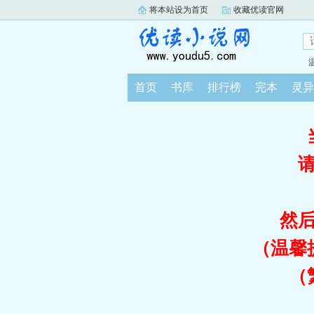
将本站设为首页
收藏优读官网
首页
书库
排行榜
完本
灵异
然
（温馨
（