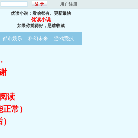
：
用户注册
优读小说：看啥都有、更新最快
优读小说
如果你觉得好，恳请收藏
都市娱乐
科幻未来
游戏竞技
…
谢
阅读
能正常）
后）