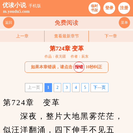
优读小说
手机版
临时
登录
注册
书架
m.youdu5.com
免费阅读
返回
菜单
上一章
查看最新章节
下一章
第724章 变革
作品：夜无疆
作者：辰东
如果本章错误，请点击
报错
10秒纠正
上一页
1
2
3
4
5
下—页
第724章　变革
　　深夜，整片大地黑雾茫茫，
似汪洋翻涌，四下伸手不见五