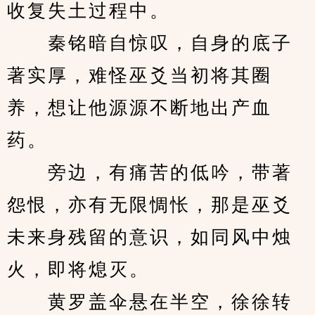
收复失土过程中。
　　秦铭暗自惊叹，自身的底子
著实厚，难怪巫爻当初将其圈
养，想让他源源不断地出产血
药。　
　　旁边，有痛苦的低吟，带著
怨恨，亦有无限惆怅，那是巫爻
未来身残留的意识，如同风中烛
火，即将熄灭。
　　黄罗盖伞悬在半空，徐徐转