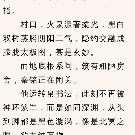
指。
　　村口，火泉漾著柔光，黑白
双树蒸腾阴阳二气，隐约交融成
朦胧太极图，甚是玄妙。
　　而地底根系间，筑有粗陋房
舍，秦铭正在闭关。
　　他运转帛书法，此刻不再被
神环笼罩，而是如同深渊，从头
到脚都是黑色漩涡，像是北冥之