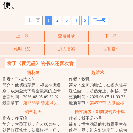
便。
上一页
1
2
3
4
5
下—页
上一章
查看目录
下一章
临时书架
加入书签
回顶部↑
看了《夜无疆》的书友还喜欢看
惜花剑
超维术士
作者：干枯大地3
作者：牧狐
简介：他初出茅庐，却被神佛追
简介：巫师的地位，在各大陆与
杀，成为全天下赏金最高的通缉
泛位面中，超然无上。神秘、智
犯。他本心善良，却遭小人诬
更新时间：2026-08-05 09:22:02
慧、残忍、血腥，俨然是巫师的
更新时间：2026-08-05 11:09:32
陷，阴差阳错地当...
最新章节：
第1338章 暂避风头，
代名词。但真实...
最新章节：
第4523节 入梦坐标
寻仇上门
剑气朝天
悟性满级：剑阁观剑六十年
作者：净无痕
作者：我不是小号
简介：大黎王朝，有人妖鬼神，
简介：悟性满级的韩牧野重生在
朝廷打压修士，妖魔横行世间，
修行世界，进入剑道宗门，成为