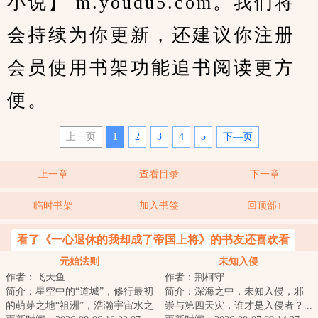
小说】 m.youdu5.com。我们将
会持续为你更新，还建议你注册
会员使用书架功能追书阅读更方
便。
上一页
1
2
3
4
5
下—页
上一章
查看目录
下一章
临时书架
加入书签
回顶部↑
看了《一心退休的我却成了帝国上将》的书友还喜欢看
元始法则
未知入侵
作者：飞天鱼
作者：荆柯守
简介：星空中的“道城”，修行最初
简介：深海之中，未知入侵，邪
的萌芽之地“祖洲”，浩瀚宇宙水之
崇与第四天灾，谁才是入侵者？...