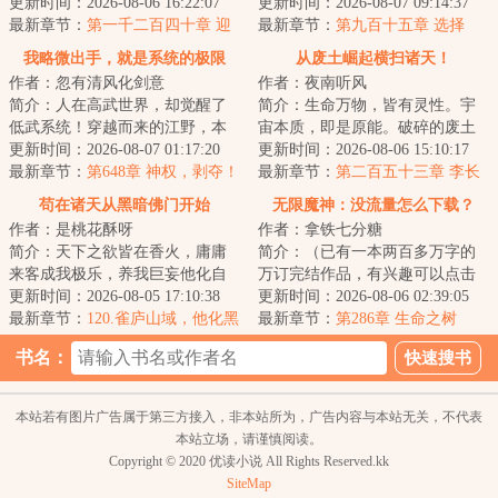
起源“神仓古泽”，虚暗禁区“战斧
更新时间：2026-08-06 16:22:07
更新时间：2026-08-07 09:14:37
座...
最新章节：
第一千二百四十章 迎
最新章节：
第九百十五章 选择
战姜难
我略微出手，就是系统的极限
从废土崛起横扫诸天！
作者：忽有清风化剑意
作者：夜南听风
简介：人在高武世界，却觉醒了
简介：生命万物，皆有灵性。宇
低武系统！穿越而来的江野，本
宙本质，即是原能。破碎的废土
已经对金手指彻底失望。没想
更新时间：2026-08-07 01:17:20
上，充斥着辐射与畸变，浩瀚的
更新时间：2026-08-06 15:10:17
到......只要获得...
最新章节：
第648章 神权，剥夺！
星河中，是无尽...
最新章节：
第二百五十三章 李长
（二合一求月票）
林的茫然
苟在诸天从黑暗佛门开始
无限魔神：没流量怎么下载？
作者：是桃花酥呀
作者：拿铁七分糖
简介：天下之欲皆在香火，庸庸
简介：（已有一本两百多万字的
来客成我极乐，养我巨妄他化自
万订完结作品，有兴趣可以点击
在，然后...造妖，分魔，为佛！李
更新时间：2026-08-05 17:10:38
主页）这是一个表面普通的世
更新时间：2026-08-06 02:39:05
玄一头栽入...
最新章节：
120.雀庐山域，他化黑
界，与前世并无不...
最新章节：
第286章 生命之树
天地藏（5.7K字-求订阅）
【三】
书名：
本站若有图片广告属于第三方接入，非本站所为，广告内容与本站无关，不代表
本站立场，请谨慎阅读。
Copyright © 2020 优读小说 All Rights Reserved.kk
SiteMap