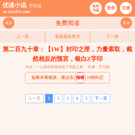
优读小说
手机版
临时
登录
注册
书架
m.youdu5.com
免费阅读
返回
菜单
上一章
查看最新章节
下一章
第二百九十章：【1W】封印之匣，力量索取，截
然相反的预言，银白Z字印
作品：一心退休的我却成了帝国上将
作者：茫与惑
如果本章错误，请点击
报错
10秒纠正
上一页
1
2
3
4
5
下—页