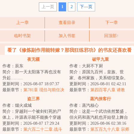
上一页
1
2
下—页
上一章
查看目录
下一章
临时书架
加入书签
回顶部↑
看了《修炼副作用能转嫁？那我狂练邪功》的书友还喜欢看
夜无疆
破甲九重
作者：辰东
作者：大厨不下厨
简介：那一天太阳落下再也没有
简介：原国九百州，皇族、世
升起……...
家、各州家族，关系错综复杂。
更新时间：2026-08-07 18:07:37
武馆、道院，天、地、玄、黄四
更新时间：2026-08-01 02:42:11
最新章节：
第781章 现任与前任决
阶武者，只有通过...
最新章节：
第四百零八章 请教
高下
盗三界
蒸汽侠客行
作者：烟火成城
作者：蒸汽核心
简介：穿越到一个被剑钉死的尸
简介：这是一个武功依然繁盛，
体上，许源表示能不能换个穿越
但火药和蒸汽机也开始登上舞台
对象，否则自己一附身就又又又
更新时间：2026-08-07 17:29:24
的世界。钢铁、火药和内功心法
更新时间：2026-08-06 02:38:16
死了。面对这位...
最新章节：
第六百二十二章 战斗
同台竞技，战舰...
最新章节：
第五百九十八章 宗师