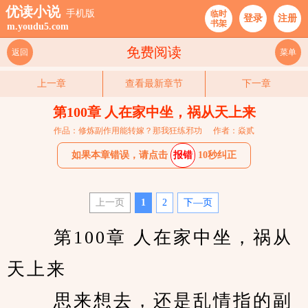
优读小说
手机版
临时
登录
注册
书架
m.youdu5.com
免费阅读
返回
菜单
上一章
查看最新章节
下一章
第100章 人在家中坐，祸从天上来
作品：修炼副作用能转嫁？那我狂练邪功
作者：焱贰
如果本章错误，请点击
报错
10秒纠正
上一页
1
2
下—页
　　 第100章 人在家中坐，祸从
天上来 
　　 思来想去，还是乱情指的副