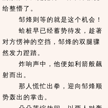
给整懵了。 
　　 邹烽则等的就是这个机会！ 
　　 蛤桩早已经蓄势待发，趁著
对方愣神的空挡，邹烽的双腿骤
然发力蹬踏。 
　　 炸响声中，他便如利箭般飆
射而出。 
　　 那人慌忙出拳，迎向邹烽顺
势轰出的掌击。 