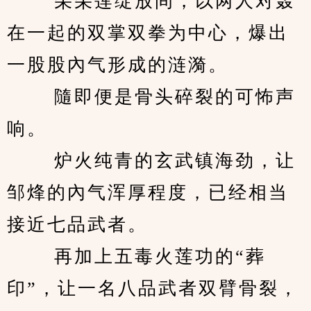
　　 朵朵莲绽放间，以两人对轰
在一起的双掌双拳为中心，爆出
一股股內气形成的涟漪。 
　　 隨即便是骨头碎裂的可怖声
响。 
　　 炉火纯青的玄武镇海劲，让
邹烽的內气浑厚程度，已经相当
接近七品武者。 
　　 再加上五毒火莲功的“葬
印”，让一名八品武者双臂骨裂，