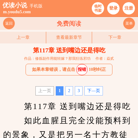
优读小说
手机版
临时
登录
注册
书架
m.youdu5.com
免费阅读
返回
菜单
上一章
查看最新章节
下一章
第117章 送到嘴边还是得吃
作品：修炼副作用能转嫁？那我狂练邪功
作者：焱贰
如果本章错误，请点击
报错
10秒纠正
上一页
1
2
3
下—页
　　 第117章 送到嘴边还是得吃 
　　 如此血腥且完全没能预料到
的景象，又是把另一名十方教徒