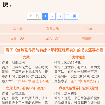
便。
上一页
1
2
3
下—页
上一章
查看目录
下一章
临时书架
加入书签
回顶部↑
看了《修炼副作用能转嫁？那我狂练邪功》的书友还喜欢看
龙藏
方寸道主
作者：烟雨江南
作者：愤怒的乌贼
简介：卫渊本无大志，但在时代
简介：这世界，有帝王一言而为
洪流中不得不走上征战四方、开
天下法，有兵仙一剑可当百万
疆辟土之路，直至关山踏尽，未
更新时间：2026-08-07 22:22:52
师，有儒圣一卷春秋定纲常，有
更新时间：2026-08-07 03:02:39
曾白头。不正经...
最新章节：
第1420章 那些杀不死
道尊一指长青演造...
最新章节：
第287章 百家先贤传
我的
亡灵法师，召唤055什么鬼？
我在民俗世界打造洞天福地
作者：卧雪观星
作者：芝麻稀饭
简介：作为一名亡灵法师，从血
简介：这是一个已经被黑暗侵蚀
脉献祭连上了自家老妈开始，陈
的民俗世界。妖魔精怪在遍地肆