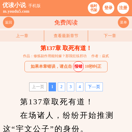
优读小说
手机版
临时
登录
注册
书架
m.youdu5.com
免费阅读
返回
菜单
上一章
查看最新章节
下一章
第137章 取死有道！
作品：修炼副作用能转嫁？那我狂练邪功
作者：焱贰
如果本章错误，请点击
报错
10秒纠正
上一页
1
2
3
4
下—页
　　第137章取死有道！
　　在场诸人，纷纷开始推测
这“宇文公子”的身份。