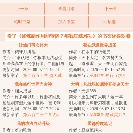
上一章
查看目录
下一章
临时书架
加入书签
回顶部↑
看了《修炼副作用能转嫁？那我狂练邪功》的书友还喜欢看
让仙门再次伟大
苟在武道世界成圣
作者：鹤守月满池
作者：在水中的纸老虎
简介：“承认吧，你根本无法忍受
简介：天下大定，各方势力兴
那些高高在上的修行者。”“他们与
起，世道艰涩，天下黎明百皆是
我们不同，我们的情感无法共
更新时间：2026-08-07 11:48:23
生活在水深火热当中。出身微末
更新时间：2026-08-07 18:52:29
通，我们的...
最新章节：
第二百五十章 盗天贼
的徐修身负【天道...
最新章节：
第847章 独行（求月
的提醒
票！）
我在修行世界当古神
大明：从战场捡属性开创诸天大
作者：烟火成城
作者：无谅888
明
简介：许多年以后，许源将回想
简介：重生到了大明！这一年，
起他刚穿越到这个世界，被飞剑
明太祖朱元璋磨刀霍霍，意欲北
钉在大桥上的那个晚上。那时的
更新时间：2026-08-07 17:29:24
伐，彻定北元，将汉家中原完全
更新时间：2026-08-07 13:13:24
他以为这是个修...
最新章节：
第六百二十二章 战斗
掌控，为自己儿...
最新章节：
第630章 隐藏实力？
的原本结局！
我的功法自动升级
雾都狩魔笔记
作者：努力吃鱼
作者：豆浆硫磺火