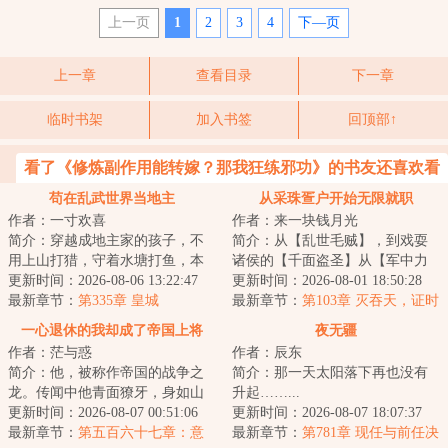
上一页
1
2
3
4
下—页
上一章
查看目录
下一章
临时书架
加入书签
回顶部↑
看了《修炼副作用能转嫁？那我狂练邪功》的书友还喜欢看
苟在乱武世界当地主
从采珠疍户开始无限就职
作者：一寸欢喜
作者：来一块钱月光
简介：穿越成地主家的孩子，不
简介：从【乱世毛贼】，到戏耍
用上山打猎，守着水塘打鱼，本
诸侯的【千面盗圣】从【军中力
身就是撞大运。不料，竟然还有
更新时间：2026-08-06 13:22:47
士】，到肉身镇狱的【见神宗
更新时间：2026-08-01 18:50:28
补贴系统。《铁...
最新章节：
第335章 皇城
师】从【赏金刀客...
最新章节：
第103章 灭吞天，证时
空之主，清理诸天！
一心退休的我却成了帝国上将
夜无疆
作者：茫与惑
作者：辰东
简介：他，被称作帝国的战争之
简介：那一天太阳落下再也没有
龙。传闻中他青面獠牙，身如山
升起……...
岳，长着三头六臂，每天都要吃
更新时间：2026-08-07 00:51:06
更新时间：2026-08-07 18:07:37
掉上百万人才能...
最新章节：
第五百六十七章：意
最新章节：
第781章 现任与前任决