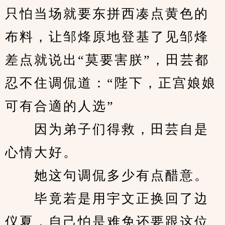
只怕当场就要东拼西凑点黄色的
布料，让邹烽原地登基了见邹烽
差点就说出“莫要害朕”，田芸都
忍不住调侃道：“陛下，正宫娘娘
可有合適的人选”
　　因为弟子们得救，田芸自是
心情大好。
　　她这句调侃多少有点醋意。
　　毕竟若是用宇文正换回了边
仪夏，自己怕是难免还要跟这位