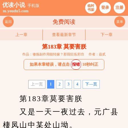
优读小说
手机版
临时
登录
注册
书架
m.youdu5.com
免费阅读
返回
菜单
上一章
查看最新章节
下一章
第183章 莫要害朕
作品：修炼副作用能转嫁？那我狂练邪功
作者：焱贰
如果本章错误，请点击
报错
10秒纠正
上一页
1
2
3
4
下—页
　　第183章莫要害朕
　　又是一天一夜过去，元广县
棲凤山中某处山坳。