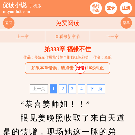
优读小说
手机版
临时
登录
注册
书架
m.youdu5.com
免费阅读
返回
菜单
上一章
查看最新章节
下一章
第333章 福缘不佳
作品：修炼副作用能转嫁？那我狂练邪功
作者：焱贰
如果本章错误，请点击
报错
10秒纠正
上一页
1
2
3
4
下—页
　　“恭喜姜师姐！！”
　　眼见姜晚照收取了来自天道
鼎的馈赠，现场她这一脉的弟