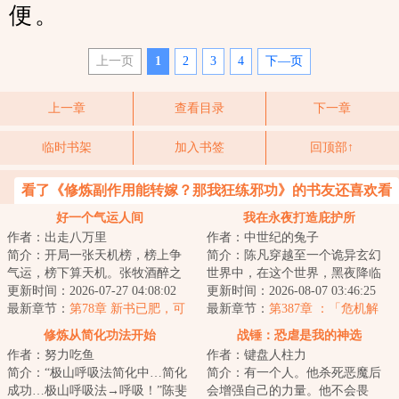
便。
上一页
1
2
3
4
下—页
上一章
查看目录
下一章
临时书架
加入书签
回顶部↑
看了《修炼副作用能转嫁？那我狂练邪功》的书友还喜欢看
好一个气运人间
我在永夜打造庇护所
作者：出走八万里
作者：中世纪的兔子
简介：开局一张天机榜，榜上争
简介：陈凡穿越至一个诡异玄幻
气运，榜下算天机。张牧酒醉之
世界中，在这个世界，黑夜降临
间，穿越到了这个聚气运，修武
更新时间：2026-07-27 04:08:02
后，无数诡物肆虐人间。他通过
更新时间：2026-08-07 03:46:25
道的世界。有人...
最新章节：
第78章 新书已肥，可
穿越自带的永夜...
最新章节：
第387章 ：「危机解
宰
除。」
修炼从简化功法开始
战锤：恐虐是我的神选
作者：努力吃鱼
作者：键盘人柱力
简介：“极山呼吸法简化中…简化
简介：有一个人。他杀死恶魔后
成功…极山呼吸法→呼吸！”陈斐
会增强自己的力量。他不会畏