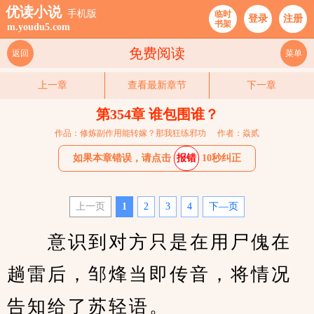
优读小说
手机版
临时
登录
注册
书架
m.youdu5.com
免费阅读
返回
菜单
上一章
查看最新章节
下一章
第354章 谁包围谁？
作品：修炼副作用能转嫁？那我狂练邪功
作者：焱贰
如果本章错误，请点击
报错
10秒纠正
上一页
1
2
3
4
下—页
　　意识到对方只是在用尸傀在
趟雷后，邹烽当即传音，将情况
告知给了苏轻语。