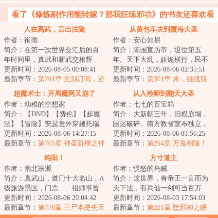
看了《修炼副作用能转嫁？那我狂练邪功》的书友还喜欢看
人在高武，言出法随
从黄包车夫到覆海大圣
作者：衔雨
作者：安心知易
简介：在第一次世界交汇后的百
简介：陈国宣历帝，退位第五
年时间里，真武和新武交相辉
年。天下大乱，妖诡横行，民不
映，异界的神灵和现界的强人层
更新时间：2026-08-05 00:08:41
聊生。内有军阀割据，武人横
更新时间：2026-08-06 02:35:51
出不穷。“就比如...
最新章节：
第261章 先别订阅，还
行，肆虐一方，外有...
最新章节：
第391章 来，挑战我
没写完
超魔术士：开局魔网又崩了
从入殓师到翻天大圣
作者：幼稚的空想家
作者：七七的百宝箱
简介：【DND】【费伦】【超魔
简介：大新朝三年，旧权崩塌，
法】【冒险】安瑟意外穿越托瑞
国运破碎。南方数省宣布独立，
尔，魔法女神又双叒叕出事了！
更新时间：2026-08-06 14:27:15
联合成立新政府，试图以新学救
更新时间：2026-08-06 01:56:25
魔法瘟疫再次降...
最新章节：
第705章 神圣阶梯之神
国。北方军阀拥...
最新章节：
第294章 万鬼相随！
纯阳！
方寸道主
作者：南北宗源
作者：愤怒的乌贼
简介：真武山，道门十大名山，A
简介：这世界，有帝王一言而为
级旅游景区，门票……祖师爷曾
天下法，有兵仙一剑可当百万
预言：真武传道七十三，因凡应
更新时间：2026-08-06 20:04:42
师，有儒圣一卷春秋定纲常，有
更新时间：2026-08-03 17:54:03
劫后人参。“...
最新章节：
第770章 三尸本是先天
道尊一指长青演造...
最新章节：
第281章 堕邪神之赐
祸！未来元宫之主