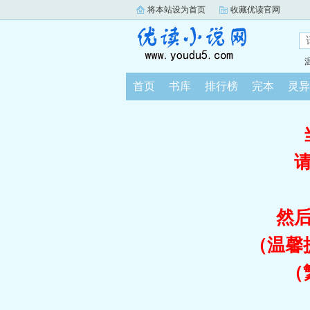
将本站设为首页
收藏优读官网
首页
书库
排行榜
完本
灵异
然
（温馨
（