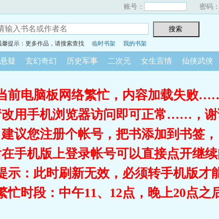
账号：
密码
温馨提示：更多作品，请搜索查找
临时书架
我的书架
悬疑
玄幻奇幻
历史军事
二次元
女生言情
仙侠武侠
当前电脑板网络繁忙，内容加载失败…
请改用手机浏览器访问即可正常……，谢
建议您注册个帐号，把书添加到书签，
后在手机版上登录帐号可以直接点开继续
提示：此时刷新无效，必须转手机版才
繁忙时段：中午11、12点，晚上20点之