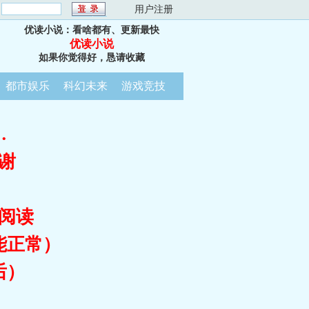
：
用户注册
优读小说：看啥都有、更新最快
优读小说
如果你觉得好，恳请收藏
都市娱乐
科幻未来
游戏竞技
…
谢
阅读
能正常）
后）