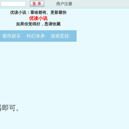
：
用户注册
优读小说：看啥都有、更新最快
优读小说
如果你觉得好，恳请收藏
都市娱乐
科幻未来
游戏竞技
器即可。