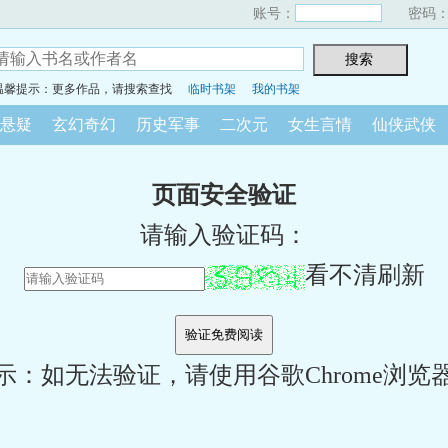
账号：
密码
温馨提示：更多作品，请搜索查找
临时书架
我的书架
悬疑
玄幻奇幻
历史军事
二次元
女生言情
仙侠武侠
页面安全验证
请输入验证码：
看不清刷新
示：如无法验证，请使用谷歌Chrome浏览