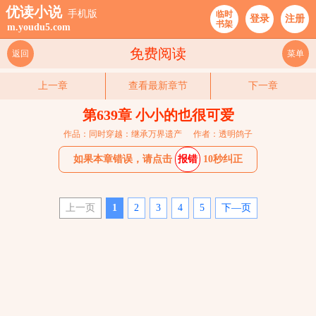
优读小说
手机版
临时
登录
注册
书架
m.youdu5.com
免费阅读
返回
菜单
上一章
查看最新章节
下一章
第639章 小小的也很可爱
作品：同时穿越：继承万界遗产
作者：透明鸽子
如果本章错误，请点击
报错
10秒纠正
上一页
1
2
3
4
5
下—页