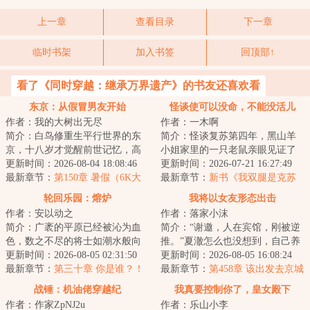
上一章
查看目录
下一章
临时书架
加入书签
回顶部↑
看了《同时穿越：继承万界遗产》的书友还喜欢看
东京：从假冒男友开始
怪谈使可以没命，不能没活儿
作者：我的大树出无尽
作者：一木啊
简介：白鸟修重生平行世界的东
简介：怪谈复苏第四年，黑山羊
京，十八岁才觉醒前世记忆，高
小姐家里的一只老鼠亲眼见证了
中的成绩不太理想，是喜欢跟人
更新时间：2026-08-04 18:08:46
人类革命的发生。名为“人类”的生
更新时间：2026-07-21 16:27:49
争，被人敬而远...
最新章节：
第150章 暑假（6K大
物蜂拥而上...
最新章节：
新书《我双腿是克苏
章）
鲁》，球球各位追读一下
轮回乐园：熔炉
我将以女友形态出击
作者：安以动之
作者：落家小沫
简介：广袤的平原已经被沁为血
简介：“谢邀，人在宾馆，刚被逆
色，数之不尽的将士如潮水般向
推。”夏澈怎么也没想到，自己养
徐岳涌去，却在临近时被一杆方
更新时间：2026-08-05 02:31:50
成的赛博女友竟然会来到现实！
更新时间：2026-08-05 16:08:24
天画戟拍碎，化...
最新章节：
第三十章 你是谁？！
一开始，他...
最新章节：
第458章 该出发去京城
了
战锤：机油佬穿越纪
我真要控制你了，皇女殿下
作者：作家ZpNJ2u
作者：乐山小李