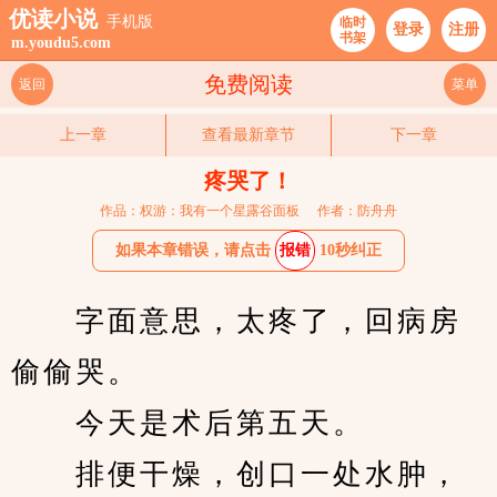
优读小说
手机版
临时
登录
注册
书架
m.youdu5.com
免费阅读
返回
菜单
上一章
查看最新章节
下一章
疼哭了！
作品：权游：我有一个星露谷面板
作者：防舟舟
如果本章错误，请点击
报错
10秒纠正
　　字面意思，太疼了，回病房
偷偷哭。
　　今天是术后第五天。
　　排便干燥，创口一处水肿，