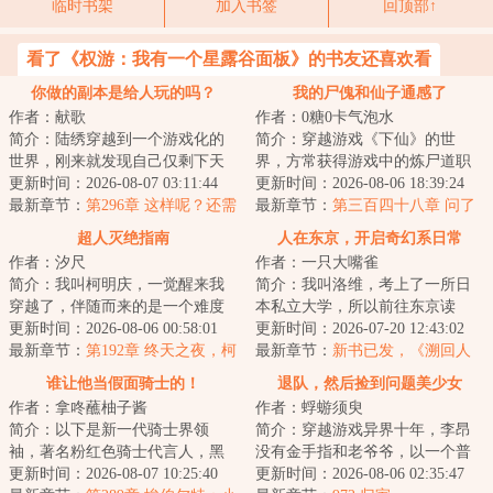
临时书架
加入书签
回顶部↑
看了《权游：我有一个星露谷面板》的书友还喜欢看
你做的副本是给人玩的吗？
我的尸傀和仙子通感了
作者：献歌
作者：0糖0卡气泡水
简介：陆绣穿越到一个游戏化的
简介：穿越游戏《下仙》的世
世界，刚来就发现自己仅剩下天
界，方常获得游戏中的炼尸道职
可活了。她不敢下副本赚生存天
更新时间：2026-08-07 03:11:44
业系统。只需让尸傀与天资上
更新时间：2026-08-06 18:39:24
数，因为不适应...
最新章节：
第296章 这样呢？还需
佳、且相同性别的修...
最新章节：
第三百四十八章 问了
要三年？(一万二求下月票……)
价就得买
超人灭绝指南
人在东京，开启奇幻系日常
作者：汐尺
作者：一只大嘴雀
简介：我叫柯明庆，一觉醒来我
简介：我叫洛维，考上了一所日
穿越了，伴随而来的是一个难度
本私立大学，所以前往东京读
绝巅的死亡任务：【在半年内灭
更新时间：2026-08-06 00:58:01
书。等等，这个冒险家系统是什
更新时间：2026-07-20 12:43:02
绝超人种】。而...
最新章节：
第192章 终天之夜，柯
么鬼？为什么它认...
最新章节：
新书已发，《溯回人
明庆和余烬，转校生（6000字求
生》
谁让他当假面骑士的！
退队，然后捡到问题美少女
月票）
作者：拿咚蘸柚子酱
作者：蜉蝣须臾
简介：以下是新一代骑士界领
简介：穿越游戏异界十年，李昂
袖，著名粉红色骑士代言人，黑
没有金手指和老爷爷，以一个普
榜投票独断万古假面骑士帝骑先
更新时间：2026-08-07 10:25:40
通人身姿奋斗成为了世界最强冒
更新时间：2026-08-06 02:35:47