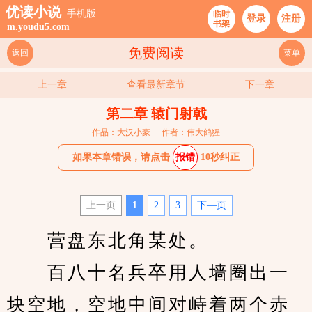
优读小说
手机版
临时
登录
注册
书架
m.youdu5.com
免费阅读
返回
菜单
上一章
查看最新章节
下一章
第二章 辕门射戟
作品：大汉小豪
作者：伟大鸽猩
如果本章错误，请点击
报错
10秒纠正
上一页
1
2
3
下—页
　　营盘东北角某处。
　　百八十名兵卒用人墙圈出一
块空地，空地中间对峙着两个赤