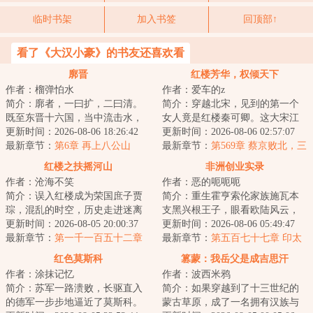
临时书架
加入书签
回顶部↑
看了《大汉小豪》的书友还喜欢看
廓晋
红楼芳华，权倾天下
作者：榴弹怕水
作者：爱车的z
简介：廓者，一曰扩，二曰清。
简介：穿越北宋，见到的第一个
既至东晋十六国，当中流击水，
女人竟是红楼秦可卿。这大宋江
矢志北伐，先驱中原五胡，再扫
更新时间：2026-08-06 18:26:42
山，亦如红楼将倾我堂堂清河县
更新时间：2026-08-06 02:57:07
朝堂士族门阀。...
最新章节：
第6章 再上八公山
一霸，仗着一手...
最新章节：
第569章 蔡京败北，三
泉映月，西门宅大丰收！
红楼之扶摇河山
非洲创业实录
作者：沧海不笑
作者：恶的呃呃呃
简介：误入红楼成为荣国庶子贾
简介：重生霍亨索伦家族施瓦本
琮，混乱的时空，历史走进迷离
支黑兴根王子，眼看欧陆风云，
支路，无数彪炳史册的英士人
更新时间：2026-08-05 20:00:37
大战将起，这欧陆不待也罢。东
更新时间：2026-08-06 05:49:47
杰，湮没在时光的...
最新章节：
第一千一百五十二章
非圈地，移民开...
最新章节：
第五百七十七章 印太
奉茶寝娇香
防线
红色莫斯科
篡蒙：我岳父是成吉思汗
作者：涂抹记忆
作者：波西米鸦
简介：苏军一路溃败，长驱直入
简介：如果穿越到了十三世纪的
的德军一步步地逼近了莫斯科。
蒙古草原，成了一名拥有汉族与