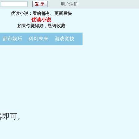
：
用户注册
优读小说：看啥都有、更新最快
优读小说
如果你觉得好，恳请收藏
都市娱乐
科幻未来
游戏竞技
器即可。