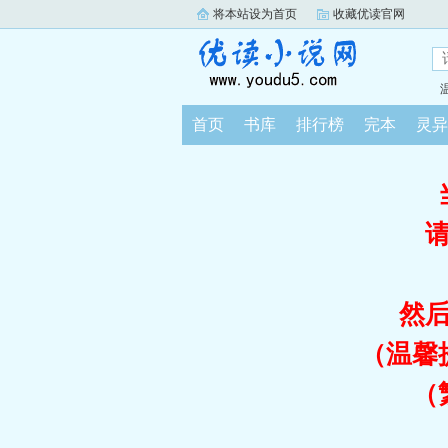
将本站设为首页
收藏优读官网
首页
书库
排行榜
完本
灵异
然
（温馨
（