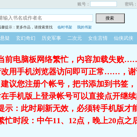
账号：
密码
温馨提示：更多作品，请搜索查找
临时书架
我的书架
悬疑
玄幻奇幻
历史军事
二次元
女生言情
仙侠武侠
当前电脑板网络繁忙，内容加载失败…
请改用手机浏览器访问即可正常……，谢
建议您注册个帐号，把书添加到书签，
后在手机版上登录帐号可以直接点开继续
提示：此时刷新无效，必须转手机版才
繁忙时段：中午11、12点，晚上20点之