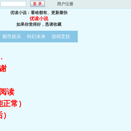
：
用户注册
优读小说：看啥都有、更新最快
优读小说
如果你觉得好，恳请收藏
都市娱乐
科幻未来
游戏竞技
…
谢
阅读
能正常）
后）