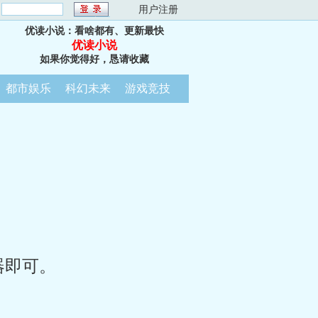
：
用户注册
优读小说：看啥都有、更新最快
优读小说
如果你觉得好，恳请收藏
都市娱乐
科幻未来
游戏竞技
器即可。