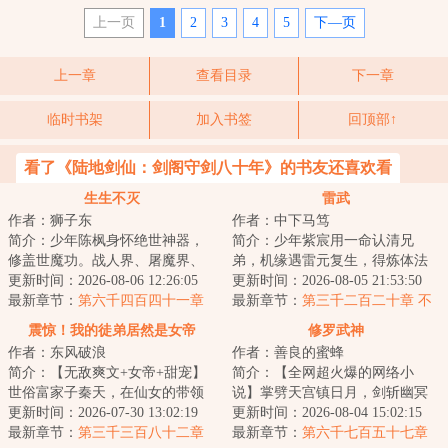
上一页
1
2
3
4
5
下—页
上一章
查看目录
下一章
临时书架
加入书签
回顶部↑
看了《陆地剑仙：剑阁守剑八十年》的书友还喜欢看
生生不灭
雷武
作者：狮子东
作者：中下马笃
简介：少年陈枫身怀绝世神器，
简介：少年紫宸用一命认清兄
修盖世魔功。战人界、屠魔界、
弟，机缘遇雷元复生，得炼体法
挑仙界、冲神界。打遍诸世界，
更新时间：2026-08-06 12:26:05
诀，踏上强者之路。雷电淬圣
更新时间：2026-08-05 21:53:50
杀出冲天血路，...
最新章节：
第六千四百四十一章
体，造化铸天途！以...
最新章节：
第三千二百二十章 不
超级风暴
老泉
震惊！我的徒弟居然是女帝
修罗武神
作者：东风破浪
作者：善良的蜜蜂
简介：【无敌爽文+女帝+甜宠】
简介：【全网超火爆的网络小
世俗富家子秦天，在仙女的带领
说】掌劈天宫镇日月，剑斩幽冥
下加入了昆仑剑派，成为了昆仑
更新时间：2026-07-30 13:02:19
踏九霄，世间凡人万万亿，修罗
更新时间：2026-08-04 15:02:15
小师叔。觉醒签...
最新章节：
第三千三百八十二章
成神我最狂！本天...
最新章节：
第六千七百五十七章