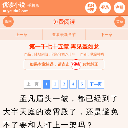
优读小说
手机版
临时
登录
注册
书架
m.youdu5.com
免费阅读
返回
菜单
上一章
查看最新章节
下一章
第一千七十五章 再见聂如龙
作品：陆地剑仙：剑阁守剑八十年
作者：我是神吗
如果本章错误，请点击
报错
10秒纠正
上一页
1
2
3
4
5
下—页
　　孟凡眉头一皱，都已经到了
大宇天庭的凌霄殿了，还是避免
不了要和人打上一架吗？