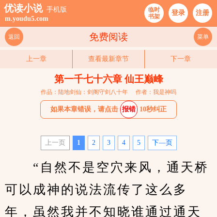
优读小说
手机版
临时
登录
注册
书架
m.youdu5.com
免费阅读
返回
菜单
上一章
查看最新章节
下一章
第一千七十六章 仙王巅峰
作品：陆地剑仙：剑阁守剑八十年
作者：我是神吗
如果本章错误，请点击
报错
10秒纠正
上一页
1
2
3
4
5
下—页
　　“自然不是空穴来风，通天桥
可以成神的说法流传了这么多
年，虽然我并不知晓谁通过通天