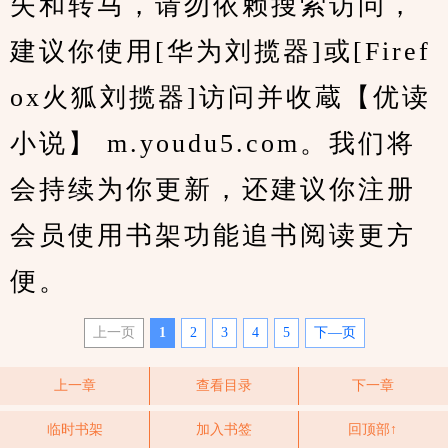
失和转马，请勿依赖搜索访问，
建议你使用[华为刘揽器]或[Firef
ox火狐刘揽器]访问并收蔵【优读
小说】 m.youdu5.com。我们将
会持续为你更新，还建议你注册
会员使用书架功能追书阅读更方
便。
上一页
1
2
3
4
5
下—页
上一章
查看目录
下一章
临时书架
加入书签
回顶部↑