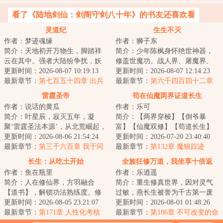
看了《陆地剑仙：剑阁守剑八十年》的书友还喜欢看
灵道纪
生生不灭
作者：梦迹魂缘
作者：狮子东
简介：天地初开万物生，脚踏祥
简介：少年陈枫身怀绝世神器，
云在其中。强者大陆纷争扰，妖
修盖世魔功。战人界、屠魔界、
魔鬼神比神通。血染三界争第
更新时间：2026-08-07 10:19:13
挑仙界、冲神界。打遍诸世界，
更新时间：2026-08-07 12:14:23
一，隐世仙人悲众...
最新章节：
第七百五十四章 出兵
杀出冲天血路，...
最新章节：
第六千四百四十二章
联北
追击和失败
雷霆圣帝
苟在仙魔两界证道长生
作者：说话的黄瓜
作者：乐可
简介：叶星辰，寂灭五年，凝
简介：【两界穿梭】【倒爷暴
聚‘雷霆圣法本源’，从北荒崛起，
富】【仙魔双修】【苟道长生】
探寻身世谜，沐浴天骄血，夺诸
更新时间：2026-08-06 21:54:24
李鸿宇穿越修仙界，成了云海宗
更新时间：2026-07-20 23:40:40
天造化，斩因...
最新章节：
第三千六百章 我于同
的外门弟子。命不...
最新章节：
第132章 魔狼踪迹
代全无敌！
长生：从吃土开始
全族狂修万道，我坐享十倍返
作者：鱼在瓶里
作者：乐逍遥
还！
简介：人在修仙界，方羽融合
简介：重生修真世界，因对灵气
【道书】，解锁功法熟练度。修
过敏，燕长生被誉为千古第一废
仙第一天，谨小慎微，努力吃土
更新时间：2026-08-05 23:21:07
物。无奈解锁系统，只要族人修
更新时间：2026-08-01 01:48:26
当牛马。修仙第二...
最新章节：
第171章 人性化考核
炼，便可获得十...
最新章节：
第186章 不可改变的命
运轨迹，不完美的结局！