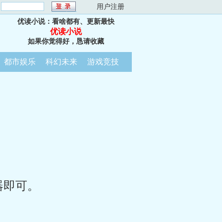
：
用户注册
优读小说：看啥都有、更新最快
优读小说
如果你觉得好，恳请收藏
都市娱乐
科幻未来
游戏竞技
器即可。